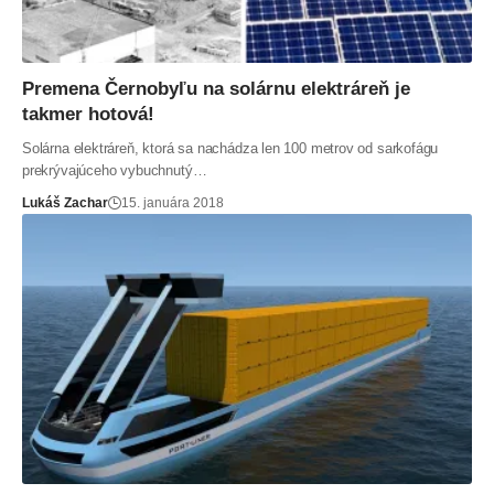
Premena Černobyľu na solárnu elektráreň je
takmer hotová!
Solárna elektráreň, ktorá sa nachádza len 100 metrov od sarkofágu
prekrývajúceho vybuchnutý…
Lukáš Zachar
15. januára 2018