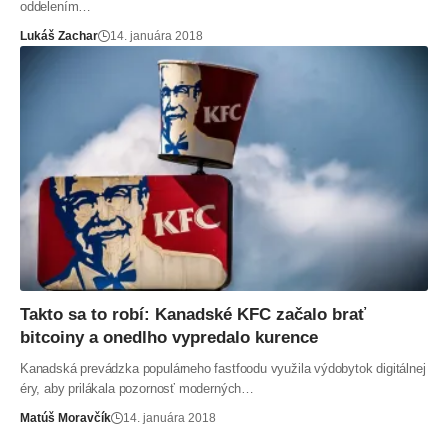
oddelením…
Lukáš Zachar
14. januára 2018
Takto sa to robí: Kanadské KFC začalo brať
bitcoiny a onedlho vypredalo kurence
Kanadská prevádzka populárneho fastfoodu využila výdobytok digitálnej
éry, aby prilákala pozornosť moderných…
Matúš Moravčík
14. januára 2018