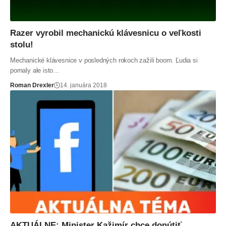
Razer vyrobil mechanickú klávesnicu o veľkosti
stolu!
Mechanické klávesnice v posledných rokoch zažili boom. Ľudia si
pomaly ale isto…
Roman Drexler
14. januára 2018
AKTUÁLNE: Minister Kažimír chce donútiť