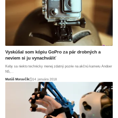
Vyskúšal som kópiu GoPro za pár drobných a
neviem si ju vynachváliť
Keby sa niekto technicky menej zdatný pozrie na akčnú kameru Andoer
N5,…
Matúš Moravčík
14. januára 2018