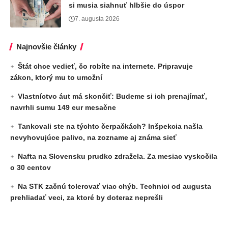
si musia siahnuť hlbšie do úspor
7. augusta 2026
Najnovšie články
Štát chce vedieť, čo robíte na internete. Pripravuje
zákon, ktorý mu to umožní
Vlastníctvo áut má skončiť: Budeme si ich prenajímať,
navrhli sumu 149 eur mesačne
Tankovali ste na týchto čerpačkách? Inšpekcia našla
nevyhovujúce palivo, na zozname aj známa sieť
Nafta na Slovensku prudko zdražela. Za mesiac vyskočila
o 30 centov
Na STK začnú tolerovať viac chýb. Technici od augusta
prehliadať veci, za ktoré by doteraz neprešli