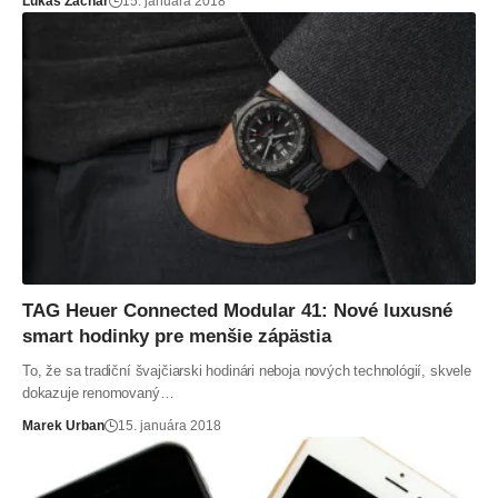
Lukáš Zachar
15. januára 2018
TAG Heuer Connected Modular 41: Nové luxusné
smart hodinky pre menšie zápästia
To, že sa tradiční švajčiarski hodinári neboja nových technológií, skvele
dokazuje renomovaný…
Marek Urban
15. januára 2018