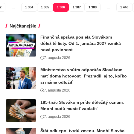
2
…
1 384
1 385
1 386
1 387
1 388
…
1 446
Najčítanejšie
Finančná správa posiela Slovákom
dôležité listy. Od 1. januára 2027 vzniká
nová povinnosť
7. augusta 2026
Ministerstvo vnútra odporúča Slovákom
mať doma hotovosť. Prezradili aj to, koľko
si máme odložiť
7. augusta 2026
185-tisíc Slovákom príde dôležitý oznam.
Mnohí budú musieť zaplatiť
7. augusta 2026
Štát odklepol tvrdú zmenu. Mnohí Slováci