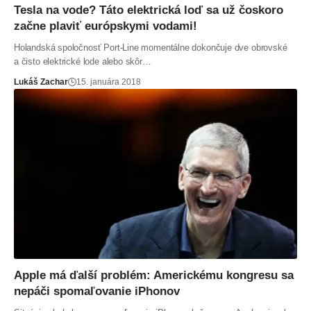
Tesla na vode? Táto elektrická loď sa už čoskoro
začne plaviť európskymi vodami!
Holandská spoločnosť Port-Line momentálne dokončuje dve obrovské
a čisto elektrické lode alebo skôr…
Lukáš Zachar
15. januára 2018
Apple má ďalší problém: Americkému kongresu sa
nepáči spomaľovanie iPhonov