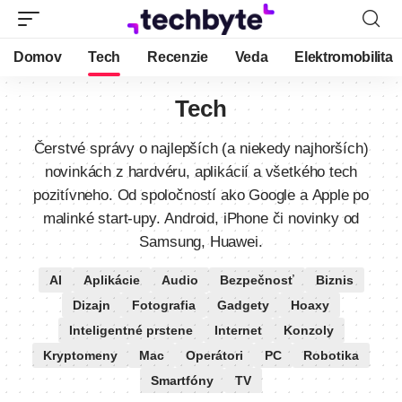
Domov
Tech
Recenzie
Veda
Elektromobilita
Tech
Čerstvé správy o najlepších (a niekedy najhorších)
novinkách z hardvéru, aplikácií a všetkého tech
pozitívneho. Od spoločností ako Google a Apple po
malinké start-upy. Android, iPhone či novinky od
Samsung, Huawei.
AI
Aplikácie
Audio
Bezpečnosť
Biznis
Dizajn
Fotografia
Gadgety
Hoaxy
Inteligentné prstene
Internet
Konzoly
Kryptomeny
Mac
Operátori
PC
Robotika
Smartfóny
TV