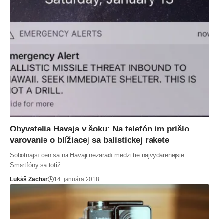
Obyvatelia Havaja v šoku: Na telefón im prišlo
varovanie o blížiacej sa balistickej rakete
Sobotňajší deň sa na Havaji nezaradí medzi tie najvydarenejšie.
Smartfóny sa totiž…
Lukáš Zachar
14. januára 2018