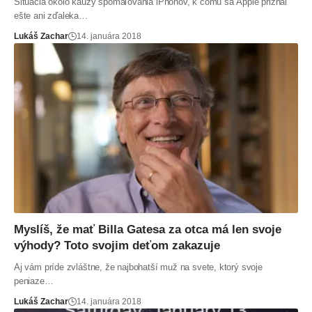
Situácia okolo kauzy spomaľovania iPhonov, k čomu sa Apple priznal
ešte ani zďaleka…
Lukáš Zachar
14. januára 2018
Myslíš, že mať Billa Gatesa za otca má len svoje
výhody? Toto svojim deťom zakazuje
Aj vám príde zvláštne, že najbohatší muž na svete, ktorý svoje
peniaze…
Lukáš Zachar
14. januára 2018