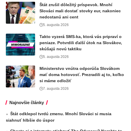
Štát zrušil dôležitý príspevok. Mnohí
Slováci mali dostať stovky eur, nakoniec
nedostanú ani cent
5. augusta 2026
Takto vyzerá SMS-ka, ktorá vás pripraví o
peniaze. Potvrdili ďalší útok na Slovákov,
skúšajú novú taktiku
5. augusta 2026
Ministerstvo vnútra odporúča Slovákom
mať doma hotovosť. Prezradili aj to, koľko
si máme odložiť
7. augusta 2026
Najnovšie články
Štát odklepol tvrdú zmenu. Mnohí Slováci si musia
siahnuť hlbšie do úspor