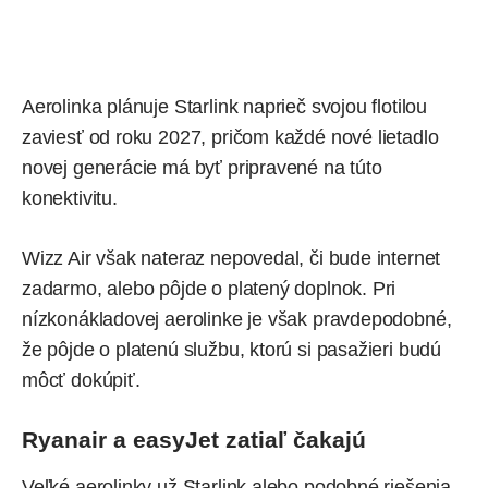
Aerolinka plánuje Starlink naprieč svojou flotilou
zaviesť od roku 2027, pričom každé nové lietadlo
novej generácie má byť pripravené na túto
konektivitu.
Wizz Air však nateraz nepovedal, či bude internet
zadarmo, alebo pôjde o platený doplnok. Pri
nízkonákladovej aerolinke je však pravdepodobné,
že pôjde o platenú službu, ktorú si pasažieri budú
môcť dokúpiť.
Ryanair a easyJet zatiaľ čakajú
Veľké aerolinky už Starlink alebo podobné riešenia