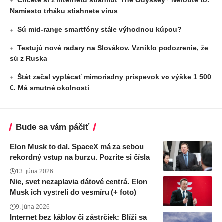
Chcete si z internetu stiahnuť The Odyssey? Nerobte to.
Namiesto trháku stiahnete vírus
Sú mid-range smartfóny stále výhodnou kúpou?
Testujú nové radary na Slovákov. Vzniklo podozrenie, že
sú z Ruska
Štát začal vyplácať mimoriadny príspevok vo výške 1 500
€. Má smutné okolnosti
Bude sa vám páčiť
Elon Musk to dal. SpaceX má za sebou
rekordný vstup na burzu. Pozrite si čísla
13. júna 2026
Nie, svet nezaplavia dátové centrá. Elon
Musk ich vystrelí do vesmíru (+ foto)
9. júna 2026
Internet bez káblov či zástrčiek: Blíži sa