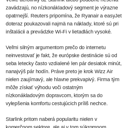
zavádzajú, no nízkonákladový segment je výrazne
opatrnejší. Reuters pripomína, že Ryanair a easyJet
doteraz poukazovali najmä na náklady, ktoré sú pri
inštalácii a prevádzke Wi-Fi v lietadlách vysoké.
Veľmi silným argumentom prečo do internetu
neinvestovať je fakt, že európske destinácie sú od
seba letecky často vzdialené len pár desiatok minút,
nanajvýš pár hodín. Práve preto je krok Wizz Air
nielen zaujímavý, ale hlavne prekvapivý. Firma tým
môže získať výhodu voči ostatným
nízkonákladovým dopravcom, ktorým sa do
vylepšenia komfortu cestujúcich príliš nechce.
Starlink pritom naberá popularitu nielen v
komerčnom sektore, ale aj v tom súkromnom.