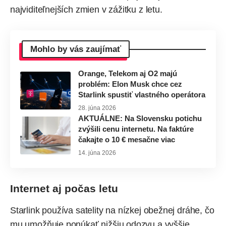
najviditeľnejších zmien v zážitku z letu.
Mohlo by vás zaujímať
Orange, Telekom aj O2 majú
problém: Elon Musk chce cez
Starlink spustiť vlastného operátora
28. júna 2026
AKTUÁLNE: Na Slovensku potichu
zvýšili cenu internetu. Na faktúre
čakajte o 10 € mesačne viac
14. júna 2026
Internet aj počas letu
Starlink používa satelity na nízkej obežnej dráhe, čo
mu umožňuje ponúkať nižšiu odozvu a vyššie