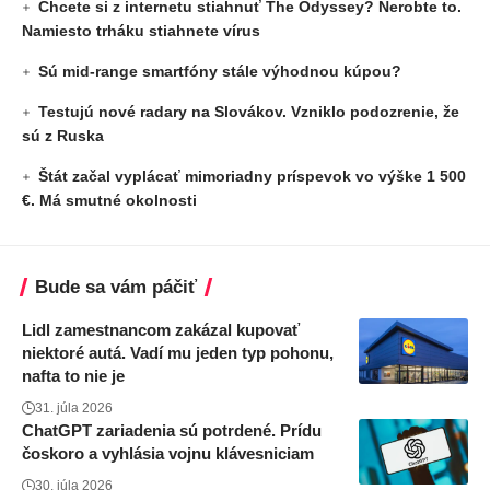
Chcete si z internetu stiahnuť The Odyssey? Nerobte to.
Namiesto trháku stiahnete vírus
Sú mid-range smartfóny stále výhodnou kúpou?
Testujú nové radary na Slovákov. Vzniklo podozrenie, že
sú z Ruska
Štát začal vyplácať mimoriadny príspevok vo výške 1 500
€. Má smutné okolnosti
Bude sa vám páčiť
Lidl zamestnancom zakázal kupovať
niektoré autá. Vadí mu jeden typ pohonu,
nafta to nie je
31. júla 2026
ChatGPT zariadenia sú potrdené. Prídu
čoskoro a vyhlásia vojnu klávesniciam
30. júla 2026