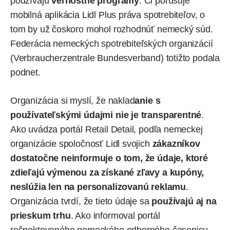
používajú
vernostné programy
. Či porušuje
mobilná aplikácia Lidl Plus práva spotrebiteľov, o
tom by už čoskoro mohol rozhodnúť nemecký súd.
Federácia nemeckých spotrebiteľských organizácií
(Verbraucherzentrale Bundesverband) totižto podala
podnet.
Organizácia si myslí, že naklad
anie s
používateľskými údajmi nie je transparentné
.
Ako uvádza portál Retail Detail, podľa nemeckej
organizácie spoločnosť Lidl svojich
zákazníkov
dostatočne neinformuje o tom, že údaje, ktoré
zdieľajú výmenou za získané zľavy a kupóny,
neslúžia len na personalizovanú reklamu
.
Organizácia tvrdí, že tieto údaje sa
používajú aj na
prieskum trhu
. Ako
informoval
portál
rešpektovaného nemeckého odborného časopisu