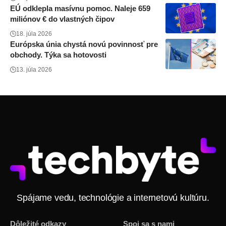
EÚ odklepla masívnu pomoc. Naleje 659
miliónov € do vlastných čipov
18. júla 2026
Európska únia chystá novú povinnosť pre
obchody. Týka sa hotovosti
13. júla 2026
Spájame vedu, technológie a internetovú kultúru.
Dôležité odkazy
Spoj sa s nami