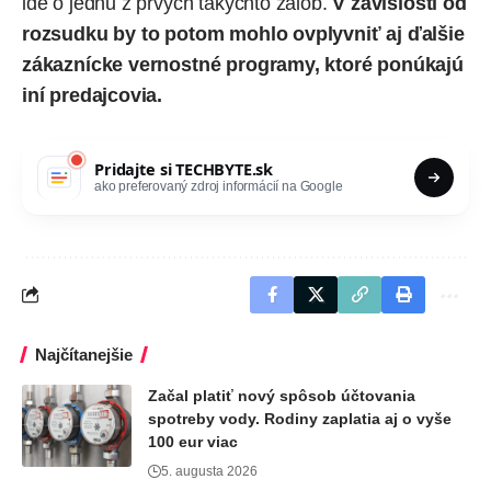
ide o jednu z prvých takýchto žalôb.
V závislosti od
rozsudku by to potom mohlo ovplyvniť aj ďalšie
zákaznícke vernostné programy, ktoré ponúkajú
iní predajcovia.
Pridajte si
TECHBYTE.sk
ako preferovaný zdroj informácií na Google
Najčítanejšie
Začal platiť nový spôsob účtovania
spotreby vody. Rodiny zaplatia aj o vyše
100 eur viac
5. augusta 2026