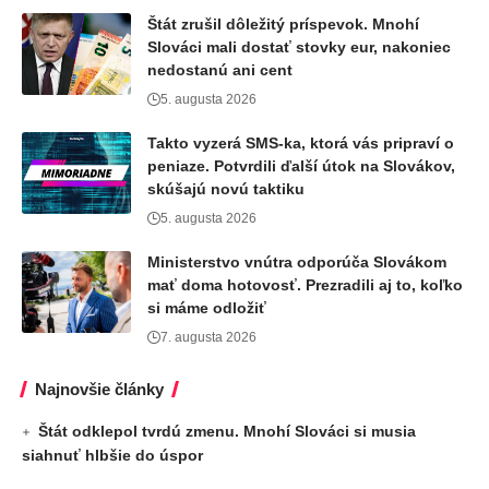
Štát zrušil dôležitý príspevok. Mnohí
Slováci mali dostať stovky eur, nakoniec
nedostanú ani cent
5. augusta 2026
Takto vyzerá SMS-ka, ktorá vás pripraví o
peniaze. Potvrdili ďalší útok na Slovákov,
skúšajú novú taktiku
5. augusta 2026
Ministerstvo vnútra odporúča Slovákom
mať doma hotovosť. Prezradili aj to, koľko
si máme odložiť
7. augusta 2026
Najnovšie články
Štát odklepol tvrdú zmenu. Mnohí Slováci si musia
siahnuť hlbšie do úspor