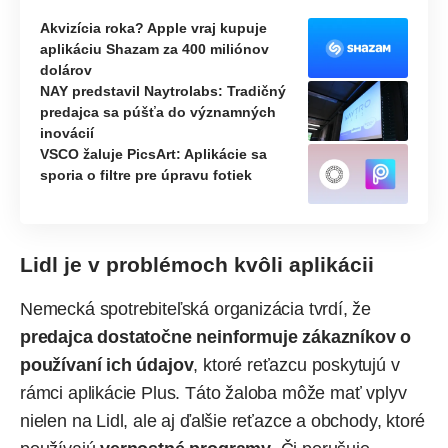
Akvizícia roka? Apple vraj kupuje
aplikáciu Shazam za 400 miliónov
dolárov
NAY predstavil Naytrolabs: Tradičný
predajca sa púšťa do významných
inovácií
VSCO žaluje PicsArt: Aplikácie sa
sporia o filtre pre úpravu fotiek
Lidl je v problémoch kvôli aplikácii
Nemecká spotrebiteľská organizácia tvrdí, že
predajca dostatočne neinformuje zákazníkov o
používaní ich údajov
, ktoré reťazcu poskytujú v
rámci aplikácie Plus. Táto žaloba môže mať vplyv
nielen na Lidl, ale aj ďalšie reťazce a obchody, ktoré