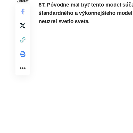
Zdieľať
8T. Pôvodne mal byť tento model súča
štandardného a výkonnejšieho modelu.
neuzrel svetlo sveta.