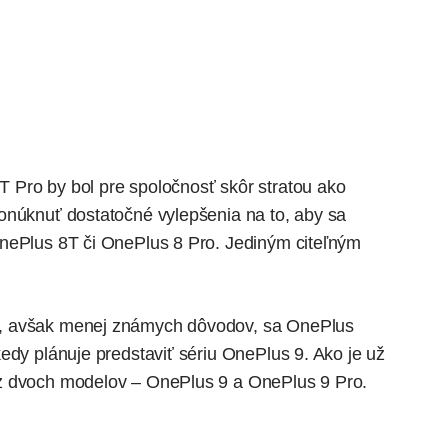
T Pro by bol pre spoločnosť
skôr stratou ako
ponúknuť dostatočné vylepšenia na to, aby sa
OnePlus 8T či OnePlus 8 Pro. Jediným citeľným
h, avšak menej známych dôvodov, sa OnePlus
edy plánuje predstaviť sériu OnePlus 9. Ako je už
z dvoch modelov – OnePlus 9 a OnePlus 9 Pro.