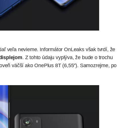
aľ veľa nevieme. Informátor OnLeaks však tvrdí, že
displejom
. Z tohto údaju vyplýva, že bude o trochu
roveň väčší ako OnePlus 8T (6,55″). Samozrejme, po