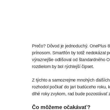
Prečo? Dôvod je jednoduchý. OnePlus 8
prínosom
. Smartfón by totiž nedokázal 
výraznejšie odlišoval od štandardného 
rozdielom by bol rýchlejší čipset.
Z týchto a samozrejme mnohých ďalšíc
rozhodol počkať do jari budúceho roku, k
dlhé roky zvykom, rad bude pozostávať 
Čo môžeme očakávať?