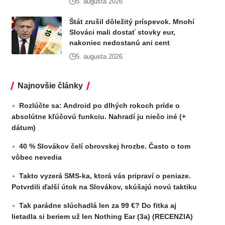
5. augusta 2026
Štát zrušil dôležitý príspevok. Mnohí
Slováci mali dostať stovky eur,
nakoniec nedostanú ani cent
5. augusta 2026
Najnovšie články
Rozlúčte sa: Android po dlhých rokoch príde o
absolútne kľúčovú funkciu. Nahradí ju niečo iné (+
dátum)
40 % Slovákov čelí obrovskej hrozbe. Často o tom
vôbec nevedia
Takto vyzerá SMS-ka, ktorá vás pripraví o peniaze.
Potvrdili ďalší útok na Slovákov, skúšajú novú taktiku
Tak parádne slúchadlá len za 99 €? Do fitka aj
lietadla si beriem už len Nothing Ear (3a) (RECENZIA)