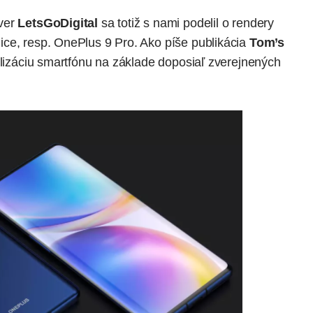
rver
LetsGoDigital
sa totiž s nami podelil o rendery
ce, resp. OnePlus 9 Pro. Ako píše publikácia
Tom’s
ualizáciu smartfónu na základe doposiaľ zverejnených