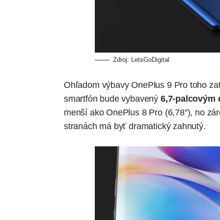
Zdroj:
LetsGoDigital
Ohľadom výbavy OnePlus 9 Pro toho zati
smartfón bude vybavený
6,7-palcovým 
menší ako OnePlus 8 Pro (6,78″), no zá
stranách má byť dramatický zahnutý.