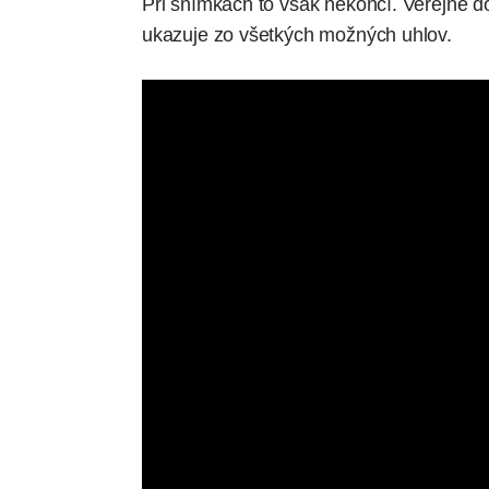
Pri snímkach to však nekončí. Verejne do
ukazuje zo všetkých možných uhlov.