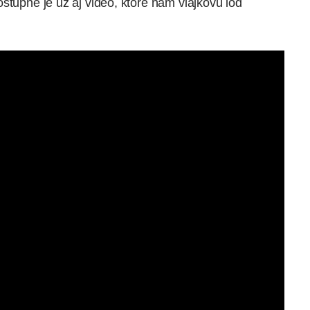
stupné je už aj video, ktoré nám vlajkovú loď