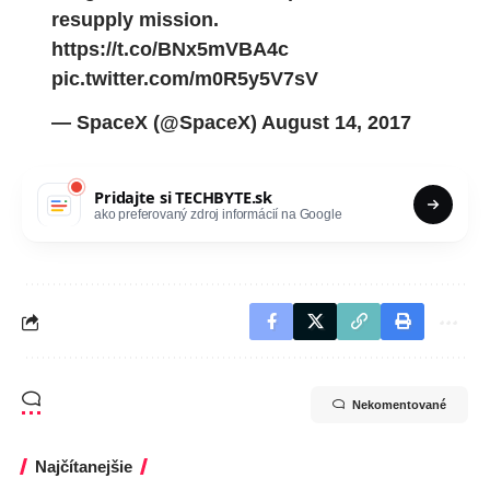
resupply mission.
https://t.co/BNx5mVBA4c
pic.twitter.com/m0R5y5V7sV
— SpaceX (@SpaceX)
August 14, 2017
Pridajte si
TECHBYTE.sk
ako preferovaný zdroj informácií na Google
Nekomentované
Najčítanejšie