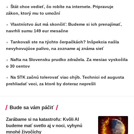
Štát chce vedieť, čo robíte na internete. Pripravuje
zákon, ktorý mu to umožní
Vlastníctvo áut má skončiť: Budeme si ich prenajímať,
navrhli sumu 149 eur mesačne
Tankovali ste na týchto čerpačkách? Inšpekcia našla
nevyhovujúce palivo, na zozname aj známa sieť
Nafta na Slovensku prudko zdražela. Za mesiac vyskočila
o 30 centov
Na STK začnú tolerovať viac chýb. Technici od augusta
prehliadať veci, za ktoré by doteraz neprešli
Bude sa vám páčiť
Zarábame si na katastrofu: Kvôli AI
budeme mať svetlo aj v noci, vyhynú
mnohé živočíchy