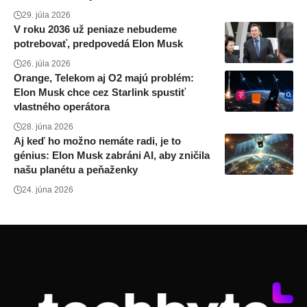
29. júla 2026
V roku 2036 už peniaze nebudeme
potrebovať, predpovedá Elon Musk
26. júla 2026
Orange, Telekom aj O2 majú problém:
Elon Musk chce cez Starlink spustiť
vlastného operátora
28. júna 2026
Aj keď ho možno nemáte radi, je to
génius: Elon Musk zabráni AI, aby zničila
našu planétu a peňaženky
24. júna 2026