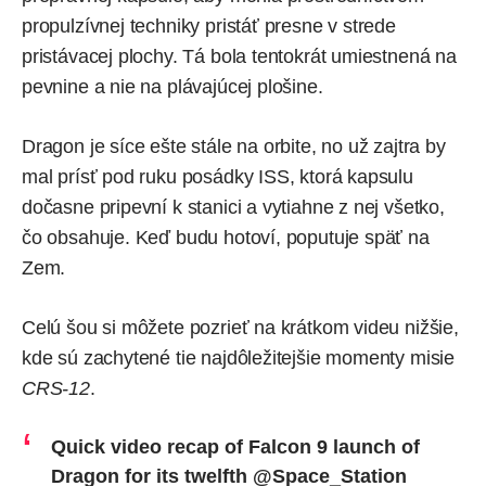
propulzívnej techniky pristáť presne v strede
pristávacej plochy. Tá bola tentokrát umiestnená na
pevnine a nie na plávajúcej plošine.
Dragon je síce ešte stále na orbite, no už zajtra by
mal prísť pod ruku posádky ISS, ktorá kapsulu
dočasne pripevní k stanici a vytiahne z nej všetko,
čo obsahuje. Keď budu hotoví, poputuje späť na
Zem.
Celú šou si môžete pozrieť na krátkom videu nižšie,
kde sú zachytené tie najdôležitejšie momenty misie
CRS-12
.
Quick video recap of Falcon 9 launch of
Dragon for its twelfth
@Space_Station