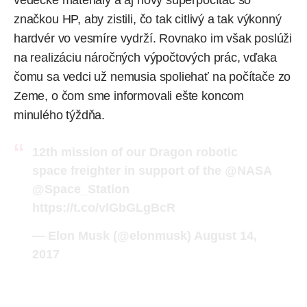
vedecké materiály a aj nový superpočítač so
značkou HP, aby zistili, čo tak citlivý a tak výkonný
hardvér vo vesmíre vydrží. Rovnako im však poslúži
na realizáciu náročných výpočtových prác, vďaka
čomu sa vedci už nemusia spoliehať na počítače zo
Zeme, o čom sme
informovali
ešte koncom
minulého týždňa.
12th mission of our Dragon robotic
space freighter in support of the
@NASA
@Space_Station
https://t.co/vlGbGLgBcR
— Elon Musk (@elonmusk)
August 14,
2017