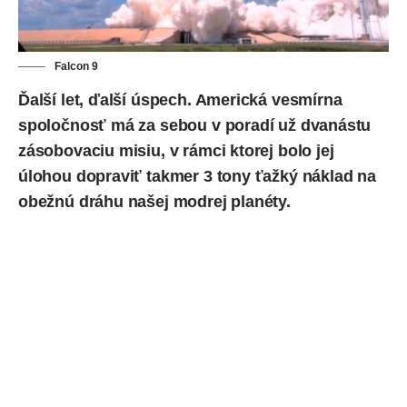
Falcon 9
Ďalší let, ďalší úspech. Americká vesmírna
spoločnosť má za sebou v poradí už dvanástu
zásobovaciu
misiu
, v rámci ktorej bolo jej
úlohou dopraviť takmer 3 tony ťažký náklad na
obežnú dráhu našej modrej planéty.