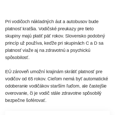
Pri vodičoch nákladných áut a autobusov bude
platnosť kratšia. Vodičské preukazy pre tieto
skupiny majú platiť päť rokov. Slovensko podobný
princíp už používa, keďže pri skupinách C a D sa
platnosť viaže aj na zdravotnú a psychickú
spôsobilosť.
EÚ zároveň umožní krajinám skrátiť platnosť pre
vodičov od 65 rokov. Cieľom nemá byť automatické
odoberanie vodičákov starším ľuďom, ale častejšie
overovanie, či je vodič stále zdravotne spôsobilý
bezpečne šoférovať.