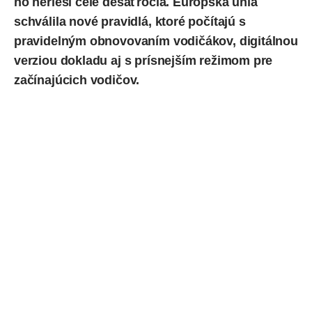
ho nerieši celé desaťročia. Európska únia
schválila
nové pravidlá, ktoré počítajú s
pravidelným obnovovaním vodičákov, digitálnou
verziou dokladu aj s prísnejším režimom pre
začínajúcich vodičov.