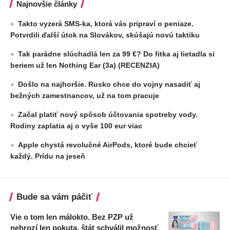
Najnovšie články
Takto vyzerá SMS-ka, ktorá vás pripraví o peniaze.
Potvrdili ďalší útok na Slovákov, skúšajú novú taktiku
Tak parádne slúchadlá len za 99 €? Do fitka aj lietadla si
beriem už len Nothing Ear (3a) (RECENZIA)
Došlo na najhoršie. Rusko chce do vojny nasadiť aj
bežných zamestnancov, už na tom pracuje
Začal platiť nový spôsob účtovania spotreby vody.
Rodiny zaplatia aj o vyše 100 eur viac
Apple chystá revolučné AirPods, ktoré bude chcieť
každý. Prídu na jeseň
Bude sa vám páčiť
Vie o tom len málokto. Bez PZP už
nehrozí len pokuta, štát schválil možnosť