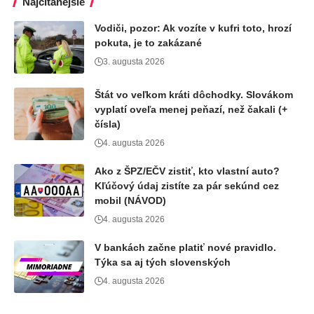
Najčítanejšie
Vodiči, pozor: Ak vozíte v kufri toto, hrozí
pokuta, je to zakázané
3. augusta 2026
Štát vo veľkom kráti dôchodky. Slovákom
vyplatí oveľa menej peňazí, než čakali (+
čísla)
4. augusta 2026
Ako z ŠPZ/EČV zistiť, kto vlastní auto?
Kľúčový údaj zistíte za pár sekúnd cez
mobil (NÁVOD)
4. augusta 2026
V bankách začne platiť nové pravidlo.
Týka sa aj tých slovenských
4. augusta 2026