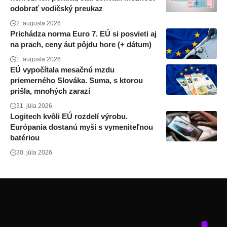
odobrať vodičský preukaz
2. augusta 2026
Prichádza norma Euro 7. EÚ si posvieti aj
na prach, ceny áut pôjdu hore (+ dátum)
1. augusta 2026
EÚ vypočítala mesačnú mzdu
priemerného Slováka. Suma, s ktorou
prišla, mnohých zarazí
31. júla 2026
Logitech kvôli EÚ rozdelí výrobu.
Európania dostanú myši s vymeniteľnou
batériou
30. júla 2026