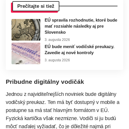
Prečítajte si tiež
EÚ spravila rozhodnutie, ktoré bude
mať rozsiahle následky aj pre
Slovensko
3. augusta 2026
EÚ bude meniť vodičské preukazy.
Zavedie aj nové kontroly
3. augusta 2026
Pribudne digitálny vodičák
Jednou z najviditeľnejších noviniek bude digitálny
vodičský preukaz. Ten má byť dostupný v mobile a
postupne sa má stať hlavným formátom v EÚ.
Fyzická kartička však nezmizne. Vodiči si ju budú
môcť naďalej vyžiadať, čo je dôležité najmä pri