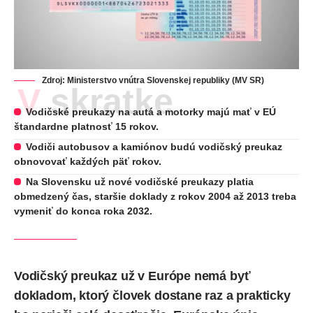
Zdroj: Ministerstvo vnútra Slovenskej republiky (MV SR)
V skratke
Vodičské preukazy na autá a motorky majú mať v EÚ
štandardne platnosť 15 rokov.
Vodiči autobusov a kamiónov budú vodičský preukaz
obnovovať každých päť rokov.
Na Slovensku už nové vodičské preukazy platia
obmedzený čas, staršie doklady z rokov 2004 až 2013 treba
vymeniť do konca roka 2032.
Vodičský preukaz už v Európe nemá byť
dokladom, ktorý človek dostane raz a prakticky