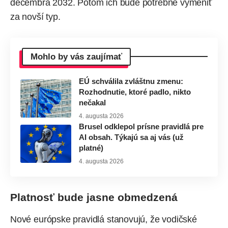
decembra 2032. Potom ich bude potrebné vymeniť
za novší typ.
Mohlo by vás zaujímať
EÚ schválila zvláštnu zmenu:
Rozhodnutie, ktoré padlo, nikto
nečakal
4. augusta 2026
Brusel odklepol prísne pravidlá pre
AI obsah. Týkajú sa aj vás (už
platné)
4. augusta 2026
Platnosť bude jasne obmedzená
Nové európske pravidlá stanovujú, že vodičské