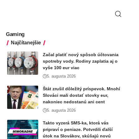
Gaming
Najčítanejšie
Začal platiť nový spôsob účtovania
spotreby vody. Rodiny zaplatia aj o
vyše 100 eur viac
5. augusta 2026
Štát zrušil dôležitý príspevok. Mnohí
Slováci mali dostať stovky eur,
nakoniec nedostanú ani cent
5. augusta 2026
Takto vyzerá SMS-ka, ktorá vás
pripraví o peniaze. Potvrdili ďalší
útok na Slovákov, skúšajú novú