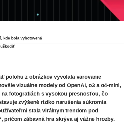
T
í, kde bola vyhotovená
 uškodiť
ať polohu z obrázkov vyvolala varovanie
jnovšie vizuálne modely od
OpenAI
,
o3
a o4-mini,
 na fotografiách s vysokou presnosťou, čo
tavuje zvýšené riziko narušenia súkromia
oužívateľmi stala virálnym trendom pod
, pričom zábavná hra skrýva aj vážne hrozby.