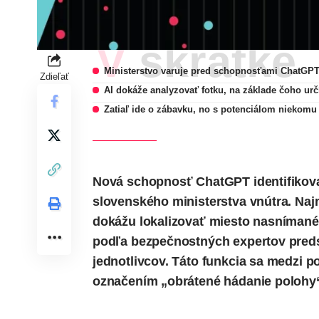
V skratke
Ministerstvo varuje pred schopnosťami ChatGP
Zdieľať
AI dokáže analyzovať fotku, na základe čoho urč
Zatiaľ ide o zábavku, no s potenciálom niekomu
Nová schopnosť
ChatGPT
identifikov
slovenského ministerstva vnútra. Na
dokážu lokalizovať miesto nasnímané
podľa bezpečnostných expertov preds
jednotlivcov. Táto funkcia sa medzi p
označením „obrátené hádanie polohy“