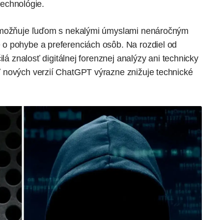
 technológie.
 umožňuje ľuďom s nekalými úmyslami nenáročným
o pohybe a preferenciách osôb. Na rozdiel od
ilá znalosť digitálnej forenznej analýzy ani technicky
 nových verzií ChatGPT výrazne znižuje technické