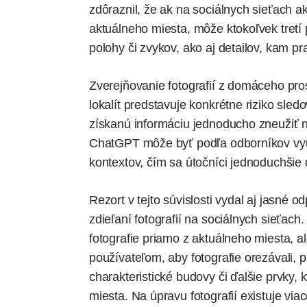
zdôraznil, že ak na sociálnych sieťach 
aktuálneho miesta, môže ktokoľvek tretí
polohy či zvykov, ako aj detailov, kam p
Zverejňovanie fotografií z domáceho pros
lokalít predstavuje konkrétne riziko sled
získanú informáciu jednoducho zneužiť na
ChatGPT môže byť podľa odborníkov využ
kontextov, čím sa útočníci jednoduchšie
Rezort v tejto súvislosti vydal aj jasné 
zdieľaní fotografií na sociálnych sieťac
fotografie priamo z aktuálneho miesta, a
používateľom, aby fotografie orezávali,
charakteristické budovy či ďalšie prvky, 
miesta. Na úpravu fotografií existuje via