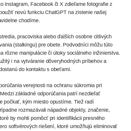
ako Instagram,
Facebook
či X zdieľame fotografie z
 použiť novú funkciu ChatGPT na zistenie našej
ravidelne chodíme.
tredia, pracoviska alebo ďalších osobne citlivých
ovania (stalkingu) pre obete. Podvodníci môžu túto
 rôzne manipulácie či útoky sociálneho inžinierstva.
itý i na vytváranie dôveryhodných príbehov a
 dostanú do kontaktu s obeťami.
odporúčania verejnosti na ochranu súkromia pri
h. Medzi základné odporúčania patrí nezdieľať
le počkať, kým miesto opustíme. Tiež radí
 prípadne rozmazávali nápadné objekty, značenie,
ktoré by mohli pomôcť pri identifikácii presného
cero softvérových riešení, ktoré umožňujú eliminovať