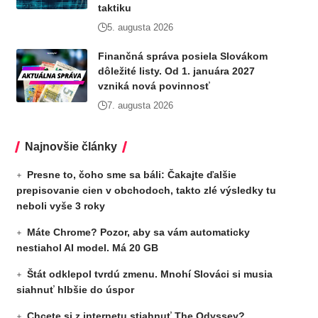
taktiku
5. augusta 2026
Finančná správa posiela Slovákom
dôležité listy. Od 1. januára 2027
vzniká nová povinnosť
7. augusta 2026
Najnovšie články
Presne to, čoho sme sa báli: Čakajte ďalšie
prepisovanie cien v obchodoch, takto zlé výsledky tu
neboli vyše 3 roky
Máte Chrome? Pozor, aby sa vám automaticky
nestiahol AI model. Má 20 GB
Štát odklepol tvrdú zmenu. Mnohí Slováci si musia
siahnuť hlbšie do úspor
Chcete si z internetu stiahnuť The Odyssey?