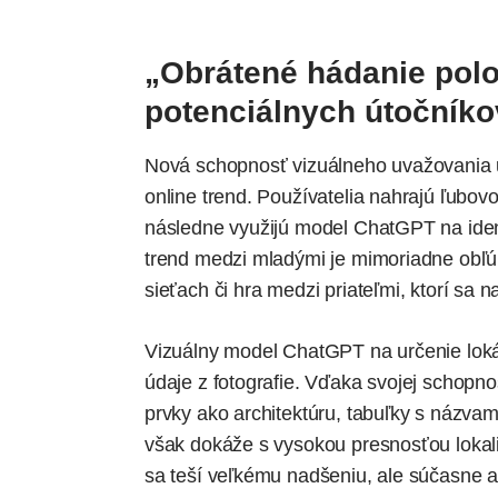
„Obrátené hádanie polo
potenciálnych útočníko
Nová schopnosť vizuálneho uvažovania u
online trend. Používatelia nahrajú ľubovo
následne využijú model ChatGPT na iden
trend medzi mladými je mimoriadne obľ
sieťach či hra medzi priateľmi, ktorí sa n
Vizuálny model ChatGPT na určenie lok
údaje z fotografie. Vďaka svojej schopno
prvky ako architektúru, tabuľky s názvami 
však dokáže s vysokou presnosťou lokal
sa teší veľkému nadšeniu, ale súčasne 