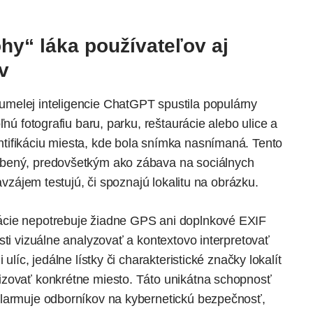
hy“ láka používateľov aj
v
melej inteligencie ChatGPT spustila populárny
ľnú fotografiu baru, parku, reštaurácie alebo ulice a
tifikáciu miesta, kde bola snímka nasnímaná. Tento
úbený, predovšetkým ako zábava na sociálnych
avzájem testujú, či spoznajú lokalitu na obrázku.
ácie nepotrebuje žiadne
GPS
ani doplnkové EXIF
sti vizuálne analyzovať a kontextovo interpretovať
ulíc, jedálne lístky či charakteristické značky lokalít
izovať konkrétne miesto. Táto unikátna schopnosť
alarmuje odborníkov na kybernetickú bezpečnosť,