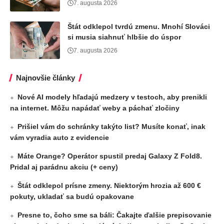
7. augusta 2026
Štát odklepol tvrdú zmenu. Mnohí Slováci
si musia siahnuť hlbšie do úspor
7. augusta 2026
Najnovšie články
Nové AI modely hľadajú medzery v testoch, aby prenikli
na internet. Môžu napádať weby a páchať zločiny
Prišiel vám do schránky takýto list? Musíte konať, inak
vám vyradia auto z evidencie
Máte Orange? Operátor spustil predaj Galaxy Z Fold8.
Pridal aj parádnu akciu (+ ceny)
Štát odklepol prísne zmeny. Niektorým hrozia až 600 €
pokuty, ukladať sa budú opakovane
Presne to, čoho sme sa báli: Čakajte ďalšie prepisovanie