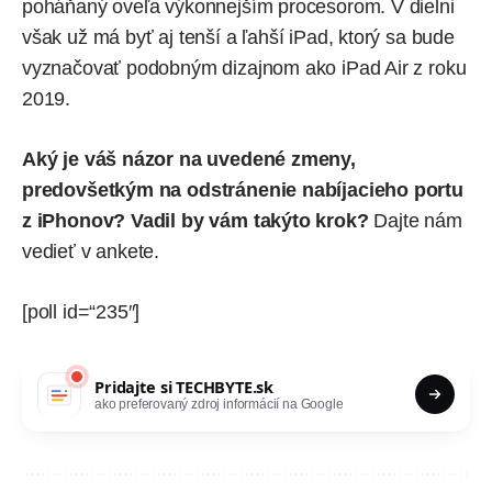
poháňaný oveľa výkonnejším procesorom. V dielni
však už má byť aj tenší a ľahší iPad, ktorý sa bude
vyznačovať podobným dizajnom ako iPad Air z roku
2019.
Aký je váš názor na uvedené zmeny,
predovšetkým na odstránenie nabíjacieho portu
z iPhonov? Vadil by vám takýto krok?
Dajte nám
vedieť v ankete.
[poll id=“235″]
Pridajte si
TECHBYTE.sk
ako preferovaný zdroj informácií na Google