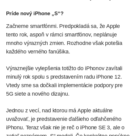
Príde nový iPhone „S“?
Začneme smartfónmi. Predpokladá sa, že Apple
tento rok, aspoň v rámci smartfónov, neplánuje
mnoho výrazných zmien. Rozhodne však potešia
každého verného fanúšika.
Výraznejšie vylepšenia totižto do iPhonov zavítali
minulý rok spolu s predstavením radu iPhone 12.
Vtedy sme sa dočkali implementácie podpory pre
5G siete a nového dizajnu.
Jednou z vecí, nad ktorou má Apple aktuálne
uvažovať, je predstavenie ďalšieho odľahčeného
iPhonu. Teraz však nie je reč o iPhone SE 3, ale o
zatiaľ neznámom „S“ modeli. Čo konkrétne ponúkne