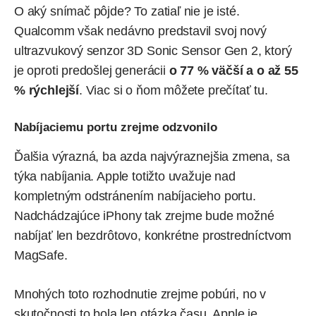
O aký snímač pôjde? To zatiaľ nie je isté.
Qualcomm však nedávno predstavil svoj nový
ultrazvukový senzor 3D Sonic Sensor Gen 2, ktorý
je oproti predošlej generácii
o 77 % väčší a o až 55
% rýchlejší
. Viac si o ňom môžete prečítať
tu
.
Nabíjaciemu portu zrejme odzvonilo
Ďalšia výrazná, ba azda najvýraznejšia zmena, sa
týka nabíjania. Apple totižto uvažuje nad
kompletným odstránením nabíjacieho portu.
Nadchádzajúce iPhony tak zrejme bude možné
nabíjať len bezdrôtovo, konkrétne prostredníctvom
MagSafe
.
Mnohých toto rozhodnutie zrejme pobúri, no v
skutočnosti to bola len otázka času. Apple je