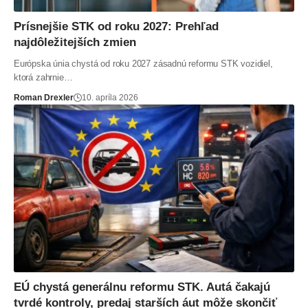
Prísnejšie STK od roku 2027: Prehľad
najdôležitejších zmien
Európska únia chystá od roku 2027 zásadnú reformu STK vozidiel,
ktorá zahrnie…
Roman Drexler
10. apríla 2026
EÚ chystá generálnu reformu STK. Autá čakajú
tvrdé kontroly, predaj starších áut môže skončiť