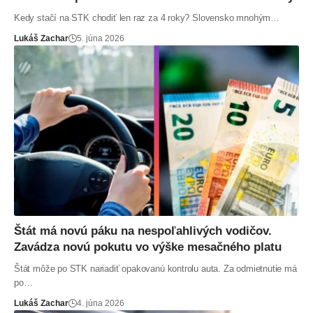
Kedy stačí na STK chodiť len raz za 4 roky? Slovensko mnohým…
Lukáš Zachar
5. júna 2026
Štát má novú páku na nespoľahlivých vodičov.
Zavádza novú pokutu vo výške mesačného platu
Štát môže po STK nariadiť opakovanú kontrolu auta. Za odmietnutie má
po…
Lukáš Zachar
4. júna 2026