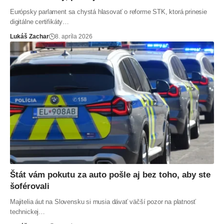
Európsky parlament sa chystá hlasovať o reforme STK, ktorá prinesie
digitálne certifikáty…
Lukáš Zachar
8. apríla 2026
Štát vám pokutu za auto pošle aj bez toho, aby ste
šoférovali
Majitelia áut na Slovensku si musia dávať väčší pozor na platnosť
technickej…