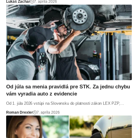
Lukáš Zachar
7. apríla 2026
Od júla sa menia pravidlá pre STK. Za jednu chybu
vám vyradia auto z evidencie
Od 1. júla 2026 vstúpi na Slovensku do platnosti zákon LEX PZP,…
Roman Drexler
7. apríla 2026