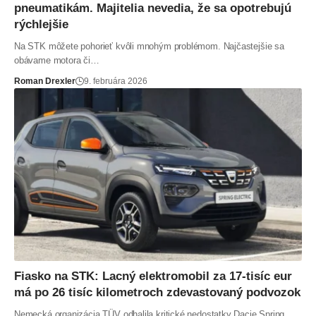
pneumatikám. Majitelia nevedia, že sa opotrebujú
rýchlejšie
Na STK môžete pohorieť kvôli mnohým problémom. Najčastejšie sa
obávame motora či…
Roman Drexler
9. februára 2026
Fiasko na STK: Lacný elektromobil za 17-tisíc eur
má po 26 tisíc kilometroch zdevastovaný podvozok
Nemecká organizácia TÜV odhalila kritické nedostatky Dacie Spring.