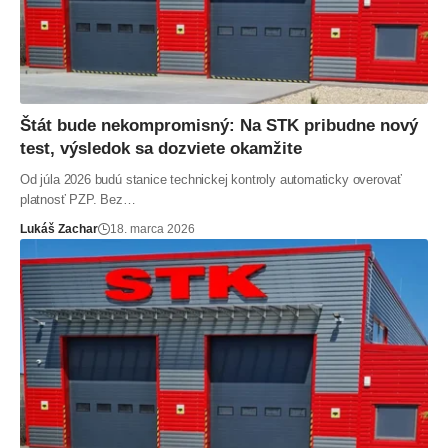
Štát bude nekompromisný: Na STK pribudne nový
test, výsledok sa dozviete okamžite
Od júla 2026 budú stanice technickej kontroly automaticky overovať
platnosť PZP. Bez…
Lukáš Zachar
18. marca 2026