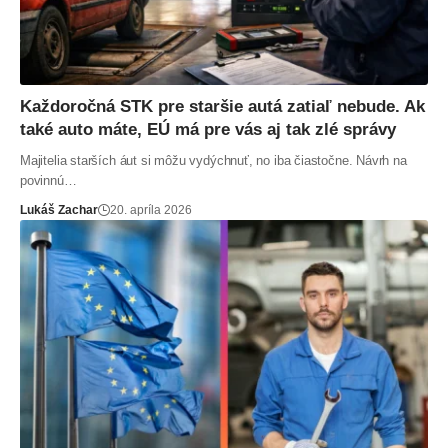
Každoročná STK pre staršie autá zatiaľ nebude. Ak
také auto máte, EÚ má pre vás aj tak zlé správy
Majitelia starších áut si môžu vydýchnuť, no iba čiastočne. Návrh na
povinnú…
Lukáš Zachar
20. apríla 2026