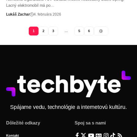
Lacný elektromobil má po…
Lukáš Zachar
4. februára 2026
1
2
3
…
5
6
Spájame vedu, technológie a internetovú kultúru.
Dôležité odkazy
Spoj sa s nami
Kontakt