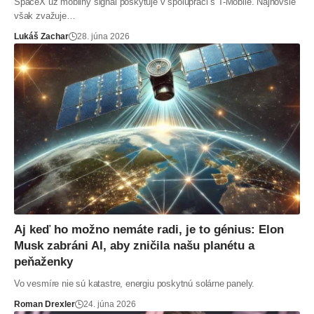
SpaceX už mobilný signál poskytuje v spolupráci s T-Mobile. Najnovšie
však zvažuje…
Lukáš Zachar
28. júna 2026
Aj keď ho možno nemáte radi, je to génius: Elon
Musk zabráni AI, aby zničila našu planétu a
peňaženky
Vo vesmíre nie sú katastre, energiu poskytnú solárne panely.
Roman Drexler
24. júna 2026