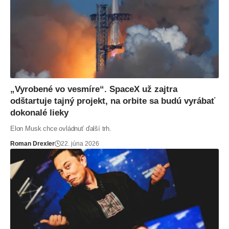
„Vyrobené vo vesmíre“. SpaceX už zajtra
odštartuje tajný projekt, na orbite sa budú vyrábať
dokonalé lieky
Elon Musk chce ovládnuť ďalší trh.
Roman Drexler
22. júna 2026