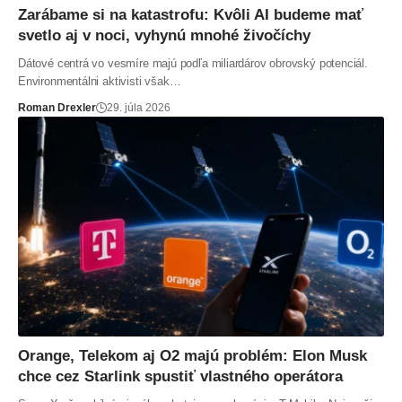
Zarábame si na katastrofu: Kvôli AI budeme mať
svetlo aj v noci, vyhynú mnohé živočíchy
Dátové centrá vo vesmíre majú podľa miliardárov obrovský potenciál.
Environmentálni aktivisti však…
Roman Drexler
29. júla 2026
Orange, Telekom aj O2 majú problém: Elon Musk
chce cez Starlink spustiť vlastného operátora