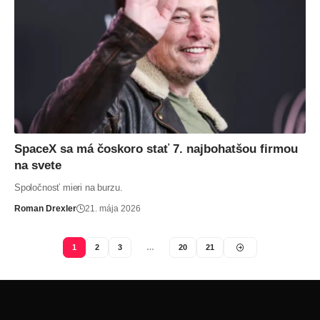
SpaceX sa má čoskoro stať 7. najbohatšou firmou
na svete
Spoločnosť mieri na burzu.
Roman Drexler
21. mája 2026
1
2
3
…
20
21