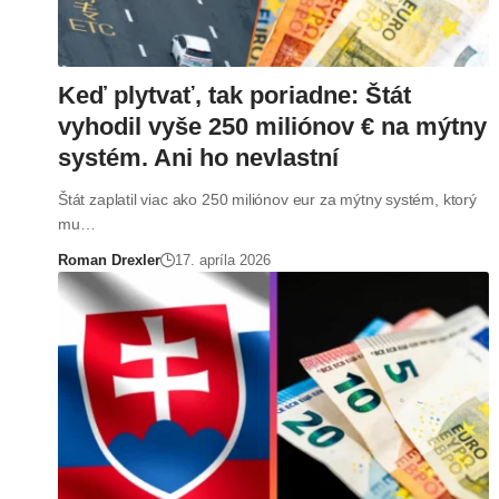
Keď plytvať, tak poriadne: Štát
vyhodil vyše 250 miliónov € na mýtny
systém. Ani ho nevlastní
Štát zaplatil viac ako 250 miliónov eur za mýtny systém, ktorý
mu…
Roman Drexler
17. apríla 2026