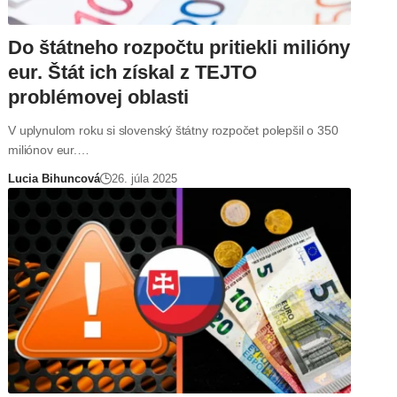
Do štátneho rozpočtu pritiekli milióny
eur. Štát ich získal z TEJTO
problémovej oblasti
V uplynulom roku si slovenský štátny rozpočet polepšil o 350
miliónov eur.…
Lucia Bihuncová
26. júla 2025