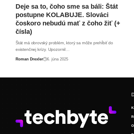
Deje sa to, čoho sme sa báli: Štát
postupne KOLABUJE. Slováci
čoskoro nebudú mať z čoho žiť (+
čísla)
Štát má obrovský problém, ktorý sa môže prehĺbiť do
existenčnej krízy. Upozornil…
Roman Drexler
6. júna 2025
D
K
R
O