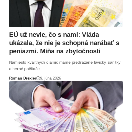
EÚ už nevie, čo s nami: Vláda
ukázala, že nie je schopná narábať s
peniazmi. Míňa na zbytočnosti
Namiesto kvalitných diaľnic máme predražené lavičky, sanitky
a herné počítače.
Roman Drexler
9. júna 2026