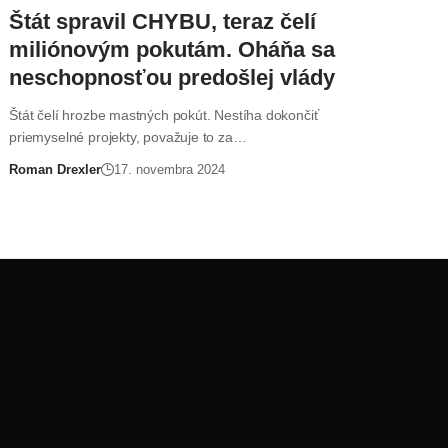
Štát spravil CHYBU, teraz čelí
miliónovým pokutám. Oháňa sa
neschopnosťou predošlej vlády
Štát čelí hrozbe mastných pokút. Nestíha dokončiť
priemyselné projekty, považuje to za…
Roman Drexler
17. novembra 2024