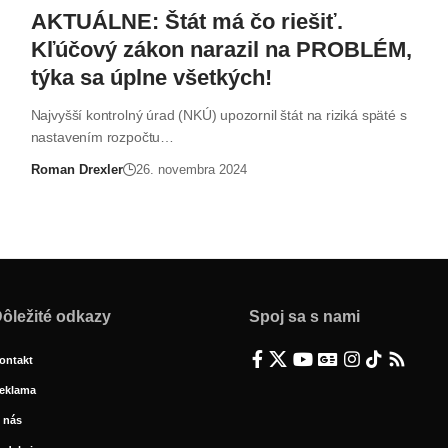
AKTUÁLNE: Štát má čo riešiť.
Kľúčový zákon narazil na PROBLÉM,
týka sa úplne všetkých!
Najvyšší kontrolný úrad (NKÚ) upozornil štát na riziká späté s
nastavením rozpočtu…
Roman Drexler
26. novembra 2024
ôležité odkazy
Spoj sa s nami
ontakt
eklama
 nás