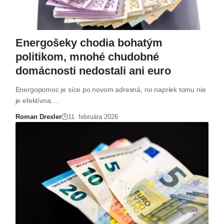
Energošeky chodia bohatým
politikom, mnohé chudobné
domácnosti nedostali ani euro
Energopomoc je síce po novom adresná, no napriek tomu nie
je efektívna.…
Roman Drexler
11. februára 2026