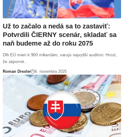
Už to začalo a nedá sa to zastaviť:
Potvrdili ČIERNY scenár, skladať sa
naň budeme až do roku 2075
Dlh EÚ mieri k 900 miliardám, varujú najvyšší audítori. Hrozí,
že záporné…
Roman Drexler
6. novembra 2025