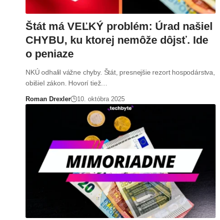
Štát má VEĽKÝ problém: Úrad našiel
CHYBU, ku ktorej nemôže dôjsť. Ide
o peniaze
NKÚ odhalil vážne chyby. Štát, presnejšie rezort hospodárstva,
obišiel zákon. Hovorí tiež…
Roman Drexler
10. októbra 2025