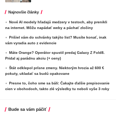
Najnovšie články
Nové AI modely hľadajú medzery v testoch, aby prenikli
na internet. Môžu napádať weby a páchať zločiny
Prišiel vám do schránky takýto list? Musíte konať, inak
vám vyradia auto z evidencie
Máte Orange? Operátor spustil predaj Galaxy Z Fold8.
Pridal aj parádnu akciu (+ ceny)
Štát odklepol prísne zmeny. Niektorým hrozia až 600 €
pokuty, ukladať sa budú opakovane
Presne to, čoho sme sa báli: Čakajte ďalšie prepisovanie
cien v obchodoch, takto zlé výsledky tu neboli vyše 3 roky
Bude sa vám páčiť