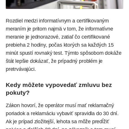
Rozdiel medzi informatívnym a certifikovaným
meraním je pritom najmä v tom, že informatívne
meranie je jednorazové, zatiaľ čo certifikované
prebieha 2 hodiny, počas ktorých sa každých 15
minút spustí rovnaký test. Týmto spôsobom dokáže
štát lepšie dokázať, že prípadný problém je
pretrvávajúci.
Kedy môžete vypovedať zmluvu bez
pokuty?
Zákon hovorí, že operátor musí mať reklamačný
poriadok a reklamáciu vybaviť spravidla do 30 dní.
Ak je prípad zložitejší, lehota sa môže predĺžiť