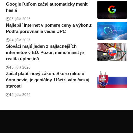
Google ľuďom začal automaticky meniť
heslá
25. júla 2026
Najlepší internet v pomere ceny a výkonu:
Podľa porovnania vedie UPC
24. júla 2026
Slováci majú jeden z najlacnejších
internetov v EÚ. Pozor, mimo miest je
realita úplne iná
15. júla 2026
Začal platiť nový zákon. Skoro nikto o
ňom nevie, je geniálny. Ušetrí vám čas aj
starosti
15. júla 2026