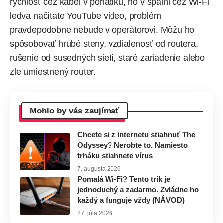
rýchlosť cez kábel v poriadku, no v spálni cez Wi-Fi
ledva načítate YouTube video, problém
pravdepodobne nebude v operátorovi. Môžu ho
spôsobovať hrubé steny, vzdialenosť od routera,
rušenie od susedných sietí, staré zariadenie alebo
zle umiestnený router.
Mohlo by vás zaujímať
Chcete si z internetu stiahnuť The
Odyssey? Nerobte to. Namiesto
trháku stiahnete vírus
7. augusta 2026
Pomalá Wi-Fi? Tento trik je
jednoduchý a zadarmo. Zvládne ho
každý a funguje vždy (NÁVOD)
27. júla 2026