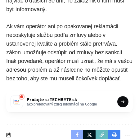
najviac o ďalších 30 dní, no zákazník o tom musí
byť informovaný.
Ak vám operátor ani po opakovanej reklamácii
neposkytuje službu podľa zmluvy alebo v
ustanovenej kvalite a problém stále pretrváva,
zákon umožňuje odstúpiť od zmluvy bez sankcií.
Inak povedané, operátor musí uznať, že má s vašou
adresou problém a až následne ho môžete opustiť
bez toho, aby ste mu museli čokoľvek doplácať.
Pridajte si
TECHBYTE.sk
ako preferovaný zdroj informácií na Google