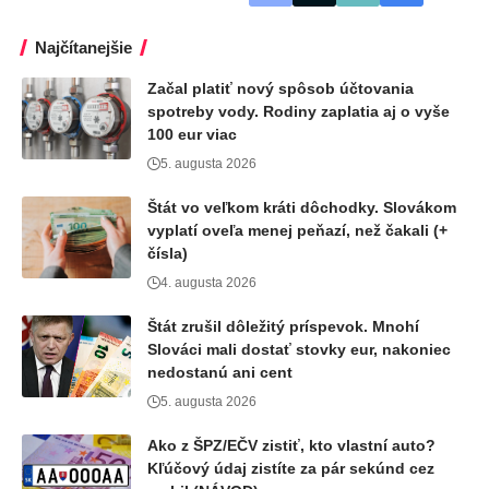
Najčítanejšie
Začal platiť nový spôsob účtovania
spotreby vody. Rodiny zaplatia aj o vyše
100 eur viac
5. augusta 2026
Štát vo veľkom kráti dôchodky. Slovákom
vyplatí oveľa menej peňazí, než čakali (+
čísla)
4. augusta 2026
Štát zrušil dôležitý príspevok. Mnohí
Slováci mali dostať stovky eur, nakoniec
nedostanú ani cent
5. augusta 2026
Ako z ŠPZ/EČV zistiť, kto vlastní auto?
Kľúčový údaj zistíte za pár sekúnd cez