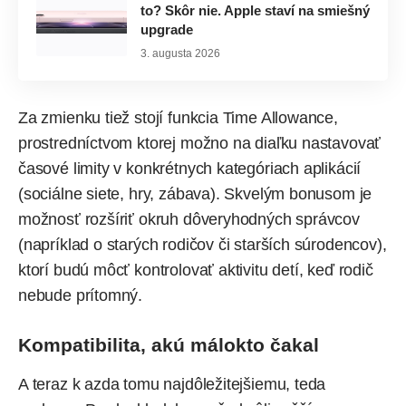
to? Skôr nie. Apple staví na smiešný
upgrade
3. augusta 2026
Za zmienku tiež stojí funkcia Time Allowance,
prostredníctvom ktorej možno na diaľku nastavovať
časové limity v konkrétnych kategóriach aplikácií
(sociálne siete, hry, zábava). Skvelým bonusom je
možnosť rozšíriť okruh dôveryhodných správcov
(napríklad o starých rodičov či starších súrodencov),
ktorí budú môcť kontrolovať aktivitu detí, keď rodič
nebude prítomný.
Kompatibilita, akú málokto čakal
A teraz k azda tomu najdôležitejšiemu, teda