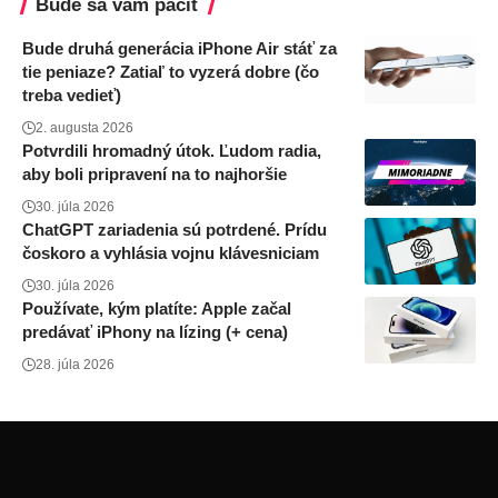
Bude sa vám páčiť
Bude druhá generácia iPhone Air stáť za
tie peniaze? Zatiaľ to vyzerá dobre (čo
treba vedieť)
2. augusta 2026
Potvrdili hromadný útok. Ľudom radia,
aby boli pripravení na to najhoršie
30. júla 2026
ChatGPT zariadenia sú potrdené. Prídu
čoskoro a vyhlásia vojnu klávesniciam
30. júla 2026
Používate, kým platíte: Apple začal
predávať iPhony na lízing (+ cena)
28. júla 2026