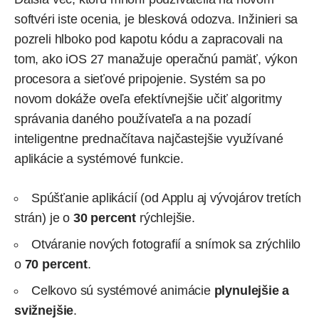
softvéri iste ocenia, je blesková odozva. Inžinieri sa
pozreli hlboko pod kapotu kódu a zapracovali na
tom, ako iOS 27 manažuje operačnú pamäť, výkon
procesora a sieťové pripojenie. Systém sa po
novom dokáže oveľa efektívnejšie učiť algoritmy
správania daného používateľa a na pozadí
inteligentne prednačítava najčastejšie využívané
aplikácie a systémové funkcie.
Spúšťanie aplikácií (od Applu aj vývojárov tretích
strán) je o
30 percent
rýchlejšie.
Otváranie nových fotografií a snímok sa zrýchlilo
o
70 percent
.
Celkovo sú systémové animácie
plynulejšie a
svižnejšie
.