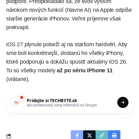
podpore. Predpokladalo sa, že kvôli vyšším
nárokom nových funkcií (hlavne AI) na Apple odpíše
staršie generácie iPhonov. Veľmi príjemne však
prekvapil.
iOS 27 plynule pobeží aj na staršom hardvéri. Aby
sme boli konkrétnejší, dostanú ho všetky iPhony,
ktoré podporujú a dokážu spustiť aktuálny iOS 26.
To sú všetky modely
až po sériu iPhone 11
(vrátane).
Pridajte si
TECHBYTE.sk
ako preferovaný zdroj informácií na Google