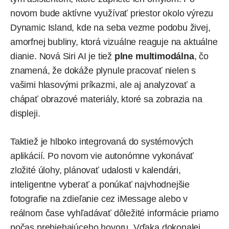
novom bude aktívne využívať priestor okolo výrezu
Dynamic Island, kde na seba vezme podobu živej,
amorfnej bubliny, ktorá vizuálne reaguje na aktuálne
dianie. Nová Siri AI je tiež
plne multimodálna
, čo
znamená, že dokáže plynule pracovať nielen s
vašimi hlasovými príkazmi, ale aj analyzovať a
chápať obrazové materiály, ktoré sa zobrazia na
displeji.
Taktiež je hlboko integrovaná do systémových
aplikácií. Po novom vie autonómne vykonávať
zložité úlohy, plánovať udalosti v kalendári,
inteligentne vyberať a ponúkať najvhodnejšie
fotografie na zdieľanie cez iMessage alebo v
reálnom čase vyhľadávať dôležité informácie priamo
počas prebiehajúceho hovoru. Vďaka dokonalej