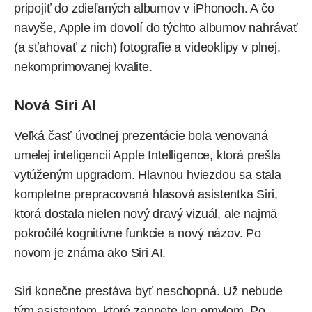
pripojiť do zdieľaných albumov v iPhonoch. A čo
navyše, Apple im dovolí do týchto albumov nahrávať
(a sťahovať z nich) fotografie a videoklipy v plnej,
nekomprimovanej kvalite.
Nová Siri AI
Veľká časť úvodnej prezentácie bola venovaná
umelej inteligencii Apple Intelligence, ktorá prešla
vytúženým upgradom. Hlavnou hviezdou sa stala
kompletne prepracovaná hlasová asistentka Siri,
ktorá dostala nielen nový dravý vizuál, ale najmä
pokročilé kognitívne funkcie a nový názov. Po
novom je známa ako Siri AI.
Siri konečne
prestáva byť neschopná
. Už nebude
tým asistentom, ktoré zapnete len omylom. Po