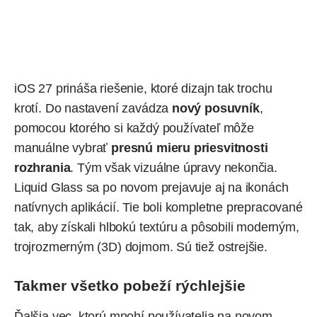
iOS 27 prináša riešenie, ktoré dizajn tak trochu
krotí. Do nastavení zavádza
nový posuvník
,
pomocou ktorého si každý používateľ môže
manuálne vybrať
presnú mieru priesvitnosti
rozhrania
. Tým však vizuálne úpravy nekončia.
Liquid Glass sa po novom prejavuje aj na ikonách
natívnych aplikácií. Tie boli kompletne prepracované
tak, aby získali hlbokú textúru a pôsobili moderným,
trojrozmerným (3D) dojmom. Sú tiež ostrejšie.
Takmer všetko pobeží rýchlejšie
Ďalšia vec, ktorú mnohí používatelia na novom