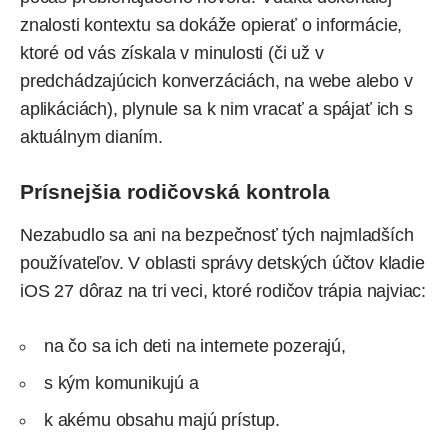
znalosti kontextu sa dokáže opierať o informácie,
ktoré od vás získala v minulosti (či už v
predchádzajúcich konverzáciách, na webe alebo v
aplikáciách), plynule sa k nim vracať a spájať ich s
aktuálnym dianím.
Prísnejšia rodičovská kontrola
Nezabudlo sa ani na bezpečnosť tých najmladších
používateľov. V oblasti správy detských účtov kladie
iOS 27 dôraz na tri veci, ktoré rodičov trápia najviac:
na čo sa ich deti na internete pozerajú,
s kým komunikujú a
k akému obsahu majú prístup.