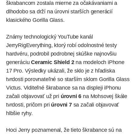
škrabancom zostala mierne za očakávaniami a
dlhodobo sa drží na úrovni starších generácií
klasického Gorilla Glass.
Známy technologický YouTube kanál
JerryRigEverything
, ktorý robí odolnostné testy
hardvéru, podrobil podrobnej skúške najnovšiu
generáciu
Ceramic Shield 2
na modeloch iPhone
17 Pro. Výsledky ukázali, že sklo je z hľadiska
tvrdosti porovnateľné so starším sklom Gorilla Glass
Victus. Viditeľné škrabance sa na displeji iPhonu
začali objavovať už pri
úrovni 6
na Mohsovej škále
tvrdosti, pričom pri
úrovni 7
sa začali objavovať
hlbšie ryhy.
Hoci Jerry poznamenal, že tieto škrabance sú na