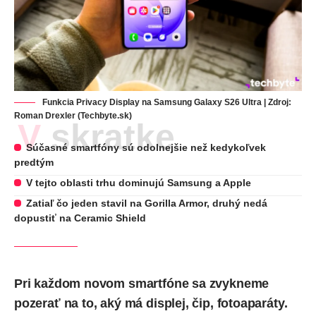
Funkcia Privacy Display na Samsung Galaxy S26 Ultra | Zdroj:
Roman Drexler (Techbyte.sk)
V skratke
Súčasné smartfóny sú odolnejšie než kedykoľvek
predtým
V tejto oblasti trhu dominujú Samsung a Apple
Zatiaľ čo jeden stavil na Gorilla Armor, druhý nedá
dopustiť na Ceramic Shield
Pri každom novom smartfóne sa zvykneme
pozerať na to, aký má displej, čip, fotoaparáty.