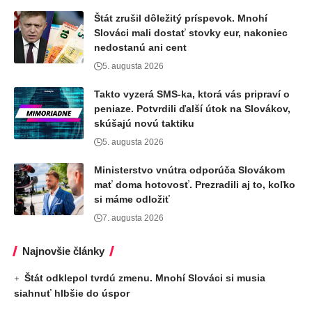
Štát zrušil dôležitý príspevok. Mnohí
Slováci mali dostať stovky eur, nakoniec
nedostanú ani cent
5. augusta 2026
Takto vyzerá SMS-ka, ktorá vás pripraví o
peniaze. Potvrdili ďalší útok na Slovákov,
skúšajú novú taktiku
5. augusta 2026
Ministerstvo vnútra odporúča Slovákom
mať doma hotovosť. Prezradili aj to, koľko
si máme odložiť
7. augusta 2026
Najnovšie články
Štát odklepol tvrdú zmenu. Mnohí Slováci si musia
siahnuť hlbšie do úspor