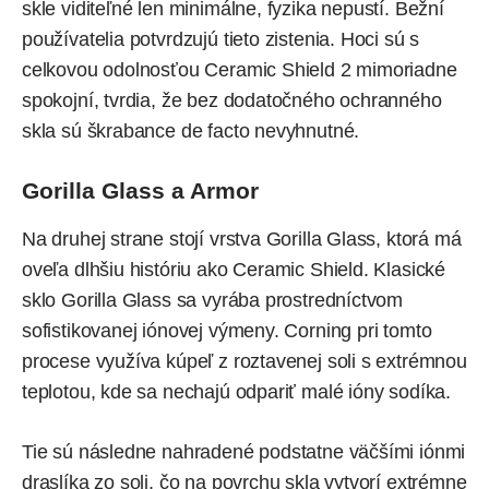
skle viditeľné len minimálne, fyzika nepustí. Bežní
používatelia potvrdzujú tieto zistenia. Hoci sú s
celkovou odolnosťou Ceramic Shield 2 mimoriadne
spokojní, tvrdia, že bez dodatočného ochranného
skla sú škrabance de facto nevyhnutné.
Gorilla Glass a Armor
Na druhej strane stojí vrstva Gorilla Glass, ktorá má
oveľa dlhšiu históriu ako Ceramic Shield. Klasické
sklo Gorilla Glass sa vyrába prostredníctvom
sofistikovanej iónovej výmeny. Corning pri tomto
procese využíva kúpeľ z roztavenej soli s extrémnou
teplotou, kde sa nechajú odpariť malé ióny sodíka.
Tie sú následne nahradené podstatne väčšími iónmi
draslíka zo soli, čo na povrchu skla vytvorí extrémne