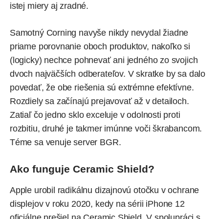
istej miery aj zradné.
Samotný Corning navyše nikdy nevydal žiadne
priame porovnanie oboch produktov, nakoľko si
(logicky) nechce pohnevať ani jedného zo svojich
dvoch najväčších odberateľov. V skratke by sa dalo
povedať, že obe riešenia sú extrémne efektívne.
Rozdiely sa začínajú prejavovať až v detailoch.
Zatiaľ čo jedno sklo exceluje v odolnosti proti
rozbitiu, druhé je takmer imúnne voči škrabancom.
Téme sa
venuje
server BGR.
Ako funguje Ceramic Shield?
Apple urobil radikálnu dizajnovú otočku v ochrane
displejov v roku 2020, kedy na sérii iPhone 12
oficiálne prešiel na Ceramic Shield. V spolupráci s