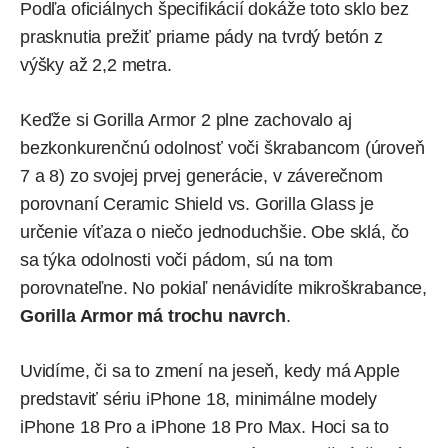
Podľa oficiálnych špecifikácií dokáže toto sklo bez
prasknutia prežiť priame pády na tvrdý betón z
výšky až 2,2 metra.
Keďže si Gorilla Armor 2 plne zachovalo aj
bezkonkurenčnú odolnosť voči škrabancom (úroveň
7 a 8) zo svojej prvej generácie, v záverečnom
porovnaní Ceramic Shield vs. Gorilla Glass je
určenie víťaza o niečo jednoduchšie. Obe sklá, čo
sa týka odolnosti voči pádom, sú na tom
porovnateľne. No pokiaľ nenávidíte mikroškrabance,
Gorilla Armor má trochu navrch
.
Uvidíme, či sa to zmení na jeseň, kedy má Apple
predstaviť sériu iPhone 18, minimálne modely
iPhone 18 Pro
a iPhone 18 Pro Max. Hoci sa to