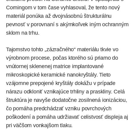
Corningom v tom čase vyhlasoval, že tento nový
materiál ponúka až dvojnásobnú štrukturálnu
pevnosť v porovnaní s akýmkoľvek iným ochranným
sklom na trhu.
Tajomstvo tohto „zázračného“ materiálu tkvie vo
výrobnom procese, počas ktorého sú priamo do
vnútornej sklenenej matrice implantované
mikroskopické keramické nanokryštály. Tieto
vzájomne prepojené kryštály dokážu v prípade
nárazu odkloniť vznikajúce trhliny a praskliny. Celá
štruktúra je navyše dodatočne zosilnená ionizáciou,
čo pomáha predchádzať vzniku povrchových
poškodení a pomáha udržiavať celistvosť displeja aj
pri väčšom vonkajšom tlaku.