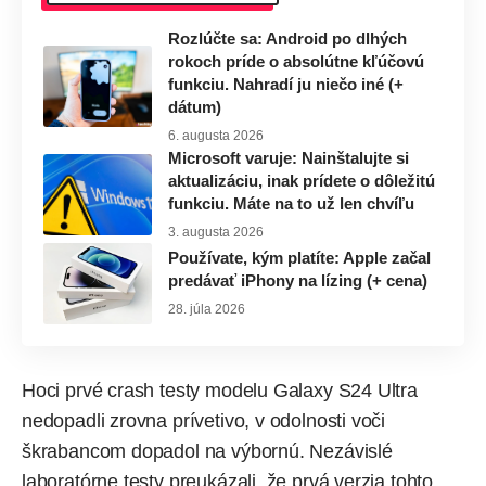
Rozlúčte sa: Android po dlhých
rokoch príde o absolútne kľúčovú
funkciu. Nahradí ju niečo iné (+
dátum)
6. augusta 2026
Microsoft varuje: Nainštalujte si
aktualizáciu, inak prídete o dôležitú
funkciu. Máte na to už len chvíľu
3. augusta 2026
Používate, kým platíte: Apple začal
predávať iPhony na lízing (+ cena)
28. júla 2026
Hoci prvé crash testy modelu Galaxy S24 Ultra
nedopadli zrovna prívetivo, v odolnosti voči
škrabancom dopadol na výbornú. Nezávislé
laboratórne testy preukázali, že prvá verzia tohto