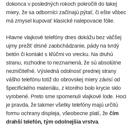
dokonca v posledných rokoch pokročili do takej
miery, že sa odborníci začínajú pýtať, či ešte vôbec
má zmysel kupovať klasické nalepovacie fólie.
Hlavne vlajkové telefóny dnes dokážu bez väčšej
ujmy prežiť drsné zaobchádzanie, pády na tvrdý
betón či kontakt s kľúčmi vo vrecku. Na druhú
stranu, rozhodne to neznamená, že sú absolútne
nezničiteľné. Výsledná odolnosť prednej strany
vášho telefónu totiž do obrovskej miery závisí od
špecifického materiálu, z ktorého bolo krycie sklo
vyrobené. Preto sme spomenuli vlajkové lode. Hoci
je pravda, že takmer všetky telefóny majú určitú
formu ochrany displeja, všeobecne platí, že
čím
drahší telefón, tým odolnejšia vrstva
.