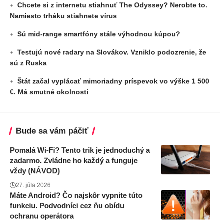
Chcete si z internetu stiahnuť The Odyssey? Nerobte to.
Namiesto trháku stiahnete vírus
Sú mid-range smartfóny stále výhodnou kúpou?
Testujú nové radary na Slovákov. Vzniklo podozrenie, že
sú z Ruska
Štát začal vyplácať mimoriadny príspevok vo výške 1 500
€. Má smutné okolnosti
Bude sa vám páčiť
Pomalá Wi-Fi? Tento trik je jednoduchý a
zadarmo. Zvládne ho každý a funguje
vždy (NÁVOD)
27. júla 2026
Máte Android? Čo najskôr vypnite túto
funkciu. Podvodníci cez ňu obídu
ochranu operátora