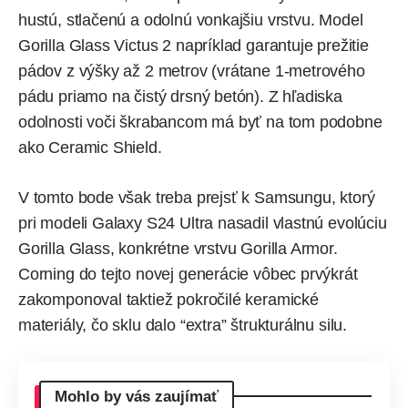
hustú, stlačenú a odolnú vonkajšiu vrstvu. Model
Gorilla Glass Victus 2 napríklad garantuje prežitie
pádov z výšky až 2 metrov (vrátane 1-metrového
pádu priamo na čistý drsný betón). Z hľadiska
odolnosti voči škrabancom má byť na tom podobne
ako Ceramic Shield.
V tomto bode však treba prejsť k Samsungu, ktorý
pri modeli Galaxy S24 Ultra nasadil vlastnú evolúciu
Gorilla Glass, konkrétne vrstvu Gorilla Armor.
Corning do tejto novej generácie vôbec prvýkrát
zakomponoval taktiež pokročilé keramické
materiály, čo sklu dalo “extra” štrukturálnu silu.
Mohlo by vás zaujímať