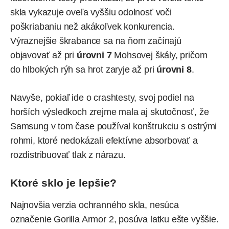
skla vykazuje oveľa vyššiu odolnosť voči
poškriabaniu než akákoľvek konkurencia.
Výraznejšie škrabance sa na ňom začínajú
objavovať až pri
úrovni 7
Mohsovej škály, pričom
do hlbokých rýh sa hrot zaryje až pri
úrovni 8
.
Navyše, pokiaľ ide o crashtesty, svoj podiel na
horších výsledkoch zrejme mala aj skutočnosť, že
Samsung v tom čase používal konštrukciu s ostrými
rohmi, ktoré nedokázali efektívne absorbovať a
rozdistribuovať tlak z nárazu.
Ktoré sklo je lepšie?
Najnovšia verzia ochranného skla, nesúca
označenie Gorilla Armor 2, posúva latku ešte vyššie.