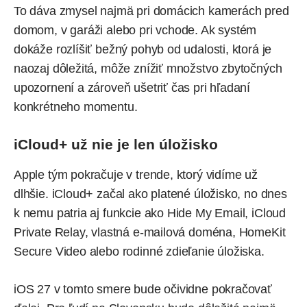
To dáva zmysel najmä pri domácich kamerách pred
domom, v garáži alebo pri vchode. Ak systém
dokáže rozlíšiť bežný pohyb od udalosti, ktorá je
naozaj dôležitá, môže znížiť množstvo zbytočných
upozornení a zároveň ušetriť čas pri hľadaní
konkrétneho momentu.
iCloud+ už nie je len úložisko
Apple tým pokračuje v trende, ktorý vidíme už
dlhšie. iCloud+ začal ako platené úložisko, no dnes
k nemu patria aj funkcie ako Hide My Email, iCloud
Private Relay, vlastná e-mailová doména, HomeKit
Secure Video alebo rodinné zdieľanie úložiska.
iOS 27 v tomto smere bude očividne pokračovať