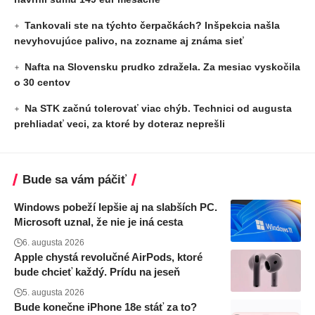
Tankovali ste na týchto čerpačkách? Inšpekcia našla
nevyhovujúce palivo, na zozname aj známa sieť
Nafta na Slovensku prudko zdražela. Za mesiac vyskočila
o 30 centov
Na STK začnú tolerovať viac chýb. Technici od augusta
prehliadať veci, za ktoré by doteraz neprešli
Bude sa vám páčiť
Windows pobeží lepšie aj na slabších PC.
Microsoft uznal, že nie je iná cesta
6. augusta 2026
Apple chystá revolučné AirPods, ktoré
bude chcieť každý. Prídu na jeseň
5. augusta 2026
Bude konečne iPhone 18e stáť za to?