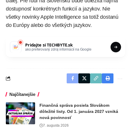
ďalej. Pre ľudí na Slovensku bude dôležitá najmä
dostupnosť konkrétnych funkcií a jazykov.
Nie
všetky novinky
Apple Intelligence sa totiž dostanú
do Európy alebo do všetkých jazykov.
Pridajte si
TECHBYTE.sk
ako preferovaný zdroj informácií na Google
Najčítanejšie
Finančná správa posiela Slovákom
dôležité listy. Od 1. januára 2027 vzniká
nová povinnosť
7. augusta 2026