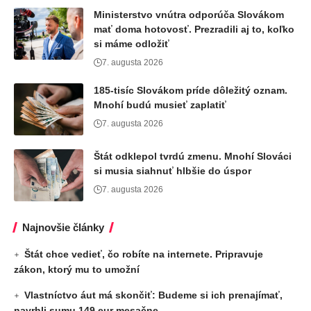
Ministerstvo vnútra odporúča Slovákom
mať doma hotovosť. Prezradili aj to, koľko
si máme odložiť
7. augusta 2026
185-tisíc Slovákom príde dôležitý oznam.
Mnohí budú musieť zaplatiť
7. augusta 2026
Štát odklepol tvrdú zmenu. Mnohí Slováci
si musia siahnuť hlbšie do úspor
7. augusta 2026
Najnovšie články
Štát chce vedieť, čo robíte na internete. Pripravuje
zákon, ktorý mu to umožní
Vlastníctvo áut má skončiť: Budeme si ich prenajímať,
navrhli sumu 149 eur mesačne