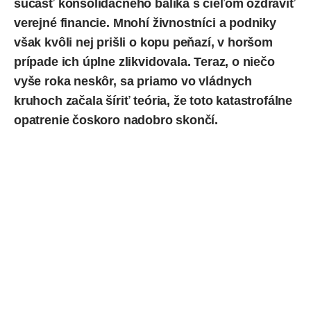
súčasť konsolidačného balíka s cieľom ozdraviť
verejné financie. Mnohí
živnostníci
a podniky
však kvôli nej prišli o kopu peňazí, v horšom
prípade ich úplne zlikvidovala. Teraz, o niečo
vyše roka neskôr, sa priamo vo vládnych
kruhoch začala šíriť teória, že toto katastrofálne
opatrenie čoskoro nadobro skončí.