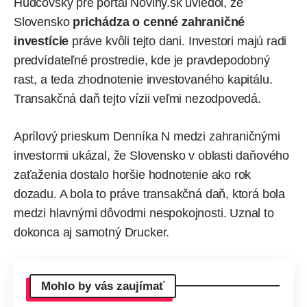
Hudcovský pre portál Noviny.sk
uviedol
, že
Slovensko
prichádza o cenné zahraničné
investície
práve kvôli tejto dani. Investori majú radi
predvídateľné prostredie, kde je pravdepodobný
rast, a teda zhodnotenie investovaného kapitálu.
Transakčná daň tejto vízii veľmi nezodpovedá.
Aprílový prieskum Denníka N medzi zahraničnými
investormi
ukázal
, že Slovensko v oblasti daňového
zaťaženia dostalo horšie hodnotenie ako rok
dozadu. A bola to práve transakčná daň, ktorá bola
medzi hlavnými dôvodmi nespokojnosti. Uznal to
dokonca aj samotný Drucker.
Mohlo by vás zaujímať