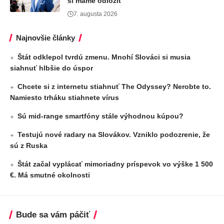
si máme odložiť
7. augusta 2026
Najnovšie články
Štát odklepol tvrdú zmenu. Mnohí Slováci si musia
siahnuť hlbšie do úspor
Chcete si z internetu stiahnuť The Odyssey? Nerobte to.
Namiesto trháku stiahnete vírus
Sú mid-range smartfóny stále výhodnou kúpou?
Testujú nové radary na Slovákov. Vzniklo podozrenie, že
sú z Ruska
Štát začal vyplácať mimoriadny príspevok vo výške 1 500
€. Má smutné okolnosti
Bude sa vám páčiť