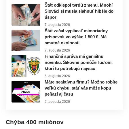
Štát odklepol tvrdú zmenu. Mnohí
Slováci si musia siahnuť hlbšie do
úspor
7. augusta 2026
Štát začal vyplácať mimoriadny
príspevok vo výške 1 500 €. Má
smutné okolnosti
7. augusta 2026
Finančná správa má geniálnu
novinku. Šikovne pomôže ľuďom,
ktorí to potrebujú najviac
6. augusta 2026
Máte neaktívnu firmu? Možno robíte
veľkú chybu, stáť vás môže kopu
peňazí aj času
6. augusta 2026
Chýba 400 miliónov