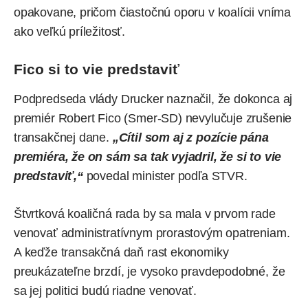
opakovane, pričom čiastočnú oporu v koalícii vníma
ako veľkú príležitosť.
Fico si to vie predstaviť
Podpredseda vlády Drucker naznačil, že dokonca aj
premiér Robert Fico (Smer-SD) nevylučuje zrušenie
transakčnej dane.
„Cítil som aj z pozície pána
premiéra, že on sám sa tak vyjadril, že si to vie
predstaviť,“
povedal minister podľa STVR.
Štvrtková koaličná rada by sa mala v prvom rade
venovať administratívnym prorastovým opatreniam.
A keďže transakčná daň rast ekonomiky
preukázateľne brzdí, je vysoko pravdepodobné, že
sa jej politici budú riadne venovať.