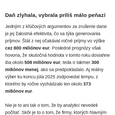
Daň zlyhala, vybrala príliš málo peňazí
Jedným z kľúčových argumentov za zrušenie dane
je jej žalostná efektivita, čo sa týka generovania
príjmov. Štát z nej očakával ročné príjmy vo výške
cez 800 miliónov eur
. Posledné prognózy však
hovoria, že skutočná hodnota v tomto roku dosiahne
iba okolo
508 miliónov eur
, teda o takmer
300
miliónov menej
, ako sa predpokladalo. Aj reálny
výber ku koncu júla 2025 zodpovedal tempu, z
ktorého by ročne vychádzalo len okolo
373
miliónov eur
.
Nie je to ani tak o tom, že by analytici nevedeli
počítať. Skôr je to o tom, že firmy, ktorých hlavným