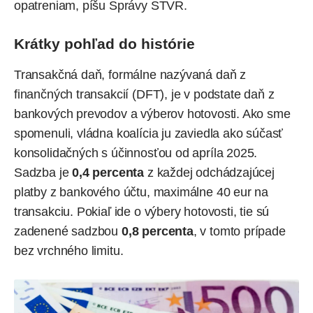
opatreniam,
píšu
Správy STVR.
Krátky pohľad do histórie
Transakčná daň, formálne nazývaná daň z
finančných transakcií (DFT), je v podstate daň z
bankových prevodov a výberov hotovosti. Ako sme
spomenuli, vládna koalícia ju zaviedla ako súčasť
konsolidačných s účinnosťou od apríla 2025.
Sadzba je
0,4 percenta
z každej odchádzajúcej
platby z bankového účtu, maximálne 40 eur na
transakciu. Pokiaľ ide o výbery hotovosti, tie sú
zadenené sadzbou
0,8 percenta
, v tomto prípade
bez vrchného limitu.