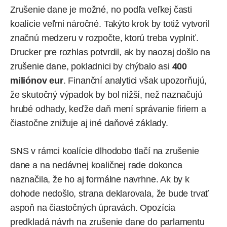
Zrušenie dane je možné, no podľa veľkej časti
koalície veľmi náročné. Takýto krok by totiž vytvoril
značnú medzeru v rozpočte, ktorú treba vyplniť.
Drucker pre rozhlas potvrdil, ak by naozaj došlo na
zrušenie dane, pokladnici by chýbalo asi
400
miliónov eur
. Finanční analytici však upozorňujú,
že skutočný výpadok by bol nižší, než naznačujú
hrubé odhady, keďže daň mení správanie firiem a
čiastočne znižuje aj iné daňové základy.
SNS v rámci koalície dlhodobo tlačí na zrušenie
dane a na nedávnej koaličnej rade dokonca
naznačila, že ho aj formálne navrhne. Ak by k
dohode nedošlo, strana deklarovala, že bude trvať
aspoň na čiastočných úpravách. Opozícia
predkladá návrh na zrušenie dane do parlamentu