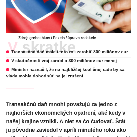
Zdroj: grebeshkov / Pexels / úprava redakcie
V skratke
Transakčná daň mala tento rok zarobiť 800 miliónov eur
V skutočnosti vraj zarobí o 300 miliónov eur menej
Minister naznačil, že na najbližšej koaličnej rade by sa
vláda mohla dohodnúť na jej zrušení
Transakčnú daň mnohí považujú za jedno z
najhorších ekonomických opatrení, aké kedy v
našej krajine vznikli. A niet sa čo čudovať. Štát
ju pôvodne zaviedol v apríli minulého roku ako