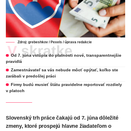
Zdroj: grebeshkov / Pexels / úprava redakcie
V skratke
Od 7. júna vstúpia do platnosti nové, transparentnejšie
pravidlá
Zamestnávateľ sa vás nebude môcť opýtať, koľko ste
zarábali v predošlej práci
Firmy budú musieť štátu pravidelne reportovať rozdiely
v platoch
Slovenský trh práce čakajú
od 7. júna
dôležité
zmeny, ktoré prospejú hlavne žiadateľom o