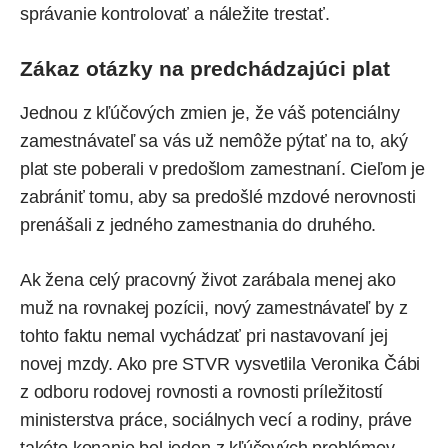
správanie kontrolovať a náležite trestať.
Zákaz otázky na predchádzajúci plat
Jednou z kľúčových zmien je, že váš potenciálny
zamestnávateľ sa vás už nemôže pýtať na to, aký
plat
ste poberali v predošlom zamestnaní. Cieľom je
zabrániť tomu, aby sa predošlé mzdové nerovnosti
prenášali z jedného zamestnania do druhého.
Ak žena celý pracovný život zarábala menej ako
muž na rovnakej pozícii, nový zamestnávateľ by z
tohto faktu nemal vychádzať pri nastavovaní jej
novej mzdy. Ako pre STVR
vysvetlila
Veronika Čábi
z odboru rodovej rovnosti a rovnosti príležitostí
ministerstva práce, sociálnych vecí a rodiny, práve
takéto konanie bol jeden z kľúčových problémov,