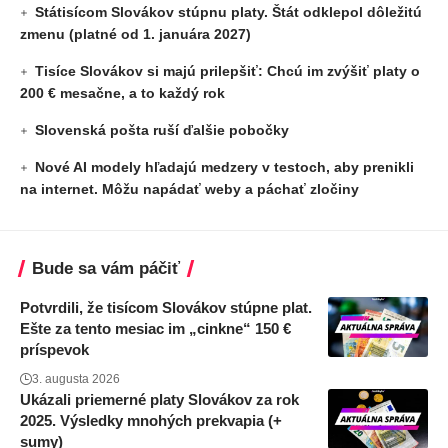
Státisícom Slovákov stúpnu platy. Štát odklepol dôležitú
zmenu (platné od 1. januára 2027)
Tisíce Slovákov si majú prilepšiť: Chcú im zvýšiť platy o
200 € mesačne, a to každý rok
Slovenská pošta ruší ďalšie pobočky
Nové AI modely hľadajú medzery v testoch, aby prenikli
na internet. Môžu napádať weby a páchať zločiny
Bude sa vám páčiť
Potvrdili, že tisícom Slovákov stúpne plat.
Ešte za tento mesiac im „cinkne“ 150 €
príspevok
3. augusta 2026
Ukázali priemerné platy Slovákov za rok
2025. Výsledky mnohých prekvapia (+
sumy)