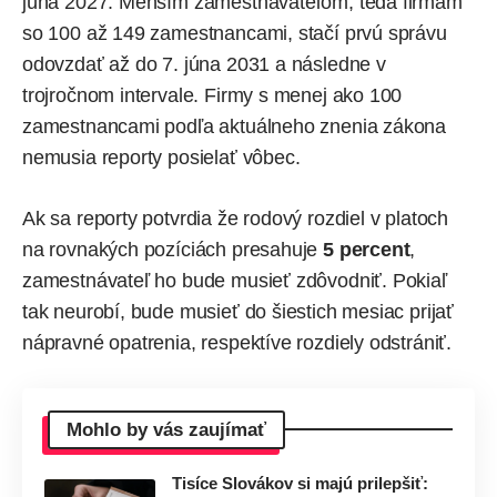
júna 2027. Menším zamestnávateľom, teda firmám
so 100 až 149 zamestnancami, stačí prvú správu
odovzdať až do 7. júna 2031 a následne v
trojročnom intervale. Firmy s menej ako 100
zamestnancami podľa aktuálneho znenia zákona
nemusia reporty posielať vôbec.
Ak sa reporty potvrdia že rodový rozdiel v platoch
na rovnakých pozíciách presahuje
5 percent
,
zamestnávateľ ho bude musieť zdôvodniť. Pokiaľ
tak neurobí, bude musieť do šiestich mesiac prijať
nápravné opatrenia, respektíve rozdiely odstrániť.
Mohlo by vás zaujímať
Tisíce Slovákov si majú prilepšiť: