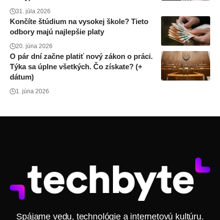
31. júla 2026
Končíte štúdium na vysokej škole? Tieto
odbory majú najlepšie platy
20. júna 2026
O pár dní začne platiť nový zákon o práci.
Týka sa úplne všetkých. Čo získate? (+
dátum)
1. júna 2026
Spájame vedu, technológie a internetovú kultúru.