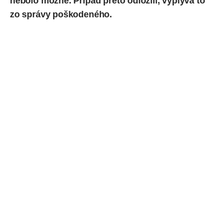
nebolo možné. Prípad preto odložili, vyplýva to
zo správy poškodeného.