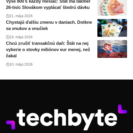
Vyše 800 € každý mesiac: Štát má takmer
26-tisíc Slovákom vyplácať štedrú dávku
21. mája 2026
Chystajú ďalšiu zmenu v daniach. Dotkne
sa vnukov a vnučiek
19. mája 2026
Chcú zrušiť transakčnú daň: Štát na nej
vyberie o stovky miliónov eur menej, než
čakal
10. mája 2026