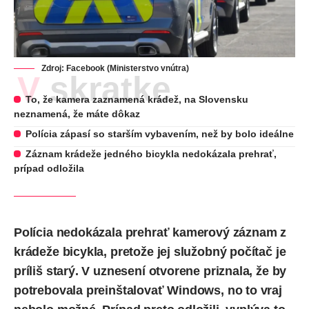
Zdroj: Facebook (Ministerstvo vnútra)
V skratke
To, že kamera zaznamená krádež, na Slovensku
neznamená, že máte dôkaz
Polícia zápasí so starším vybavením, než by bolo ideálne
Záznam krádeže jedného bicykla nedokázala prehrať,
prípad odložila
Polícia nedokázala prehrať kamerový záznam z
krádeže bicykla, pretože jej služobný počítač je
príliš starý. V uznesení otvorene priznala, že by
potrebovala preinštalovať Windows, no to vraj