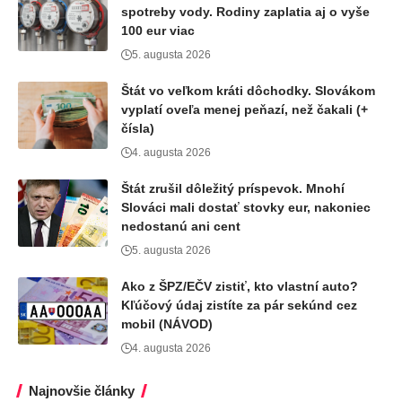
spotreby vody. Rodiny zaplatia aj o vyše
100 eur viac
5. augusta 2026
Štát vo veľkom kráti dôchodky. Slovákom
vyplatí oveľa menej peňazí, než čakali (+
čísla)
4. augusta 2026
Štát zrušil dôležitý príspevok. Mnohí
Slováci mali dostať stovky eur, nakoniec
nedostanú ani cent
5. augusta 2026
Ako z ŠPZ/EČV zistiť, kto vlastní auto?
Kľúčový údaj zistíte za pár sekúnd cez
mobil (NÁVOD)
4. augusta 2026
Najnovšie články