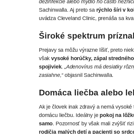
dezinfekcie alebo mydlo ho často nezničia
Sachinwalla. Aj preto sa
rýchlo šíri v k
uvádza
Cleveland Clinic, prenáša sa kv
Široké spektrum prízn
Prejavy sa môžu výrazne líšiť, preto nie
však
vysoké horúčky, zápal stredného
spojiviek
.
„Adenovírus má desiatky rôzny
zasiahne,“
objasnil Sachinwalla.
Domáca liečba alebo l
Ak je človek inak zdravý a nemá vysoké 
domácu liečbu. Ideálny je
pokoj na lôžk
samo
. Pozornosť by však mali zvýšiť rizi
rodičia malých detí a pacienti so sr