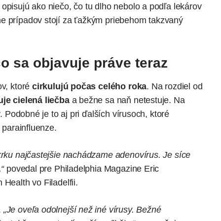
opisujú ako niečo, čo tu dlho nebolo a podľa lekárov
ne prípadov stojí za ťažkým priebehom takzvaný
o sa objavuje práve teraz
ov, ktoré
cirkulujú počas celého roka
. Na rozdiel od
uje cielená liečba
a bežne sa naň netestuje. Na
y. Podobné je to aj pri ďalších vírusoch, ktoré
i parainfluenze.
 krku najčastejšie nachádzame adenovírus. Je síce
,“
povedal pre Philadelphia Magazine Eric
Health vo Filadelfii.
.
„Je oveľa odolnejší než iné vírusy. Bežné