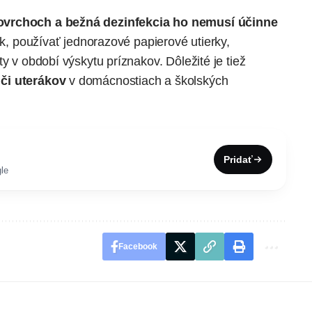
povrchoch a bežná dezinfekcia ho nemusí účinne
rúk, používať jednorazové papierové utierky,
y v období výskytu príznakov. Dôležité je tiež
či uterákov
v domácnostiach a školských
Pridať
le
Facebook