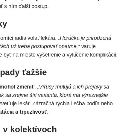
ť s ním ďalší postup.
ky
orníci radia volať lekára.
„Horúčka je prirodzená
tách už treba postupovať opatrne,“
varuje
byť na mieste vyšetrenie a vylúčenie komplikácií.
ípady ťažšie
 mohol zmeniť
.
„Vírusy mutujú a ich prejavy sa
rok sa zrejme šíri varianta, ktorá má výraznejšie
vetľuje lekár. Zázračná rýchla liečba podľa neho
tácia a trpezlivosť
.
y v kolektívoch