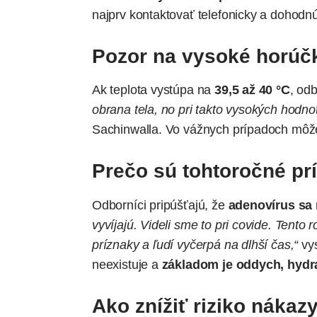
najprv kontaktovať telefonicky a dohodnú
Pozor na vysoké horúč
Ak teplota vystúpa na
39,5 až 40 °C
, odb
obrana tela, no pri takto vysokých hodno
Sachinwalla. Vo vážnych prípadoch môže 
Prečo sú tohtoročné pr
Odborníci pripúšťajú, že
adenovírus sa
vyvíjajú. Videli sme to pri covide. Tento 
príznaky a ľudí vyčerpá na dlhší čas,“
vys
neexistuje a
základom je oddych, hydra
Ako znížiť riziko nákaz