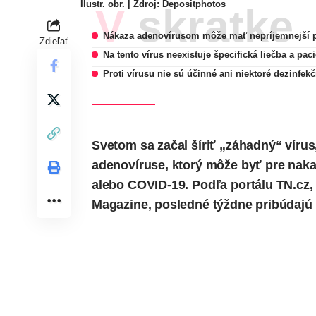
Ilustr. obr. | Zdroj:
Depositphotos
V skratke
Nákaza adenovírusom môže mať nepríjemnejší p
Zdieľať
Na tento vírus neexistuje špecifická liečba a pa
Proti vírusu nie sú účinné ani niektoré dezinfekč
Svetom sa začal šíriť „záhadný“ vírus
adenovíruse, ktorý môže byť pre naka
alebo COVID-19. Podľa portálu
TN.cz
,
Magazine
, posledné týždne pribúdajú 