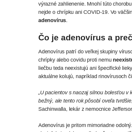
výrazné zahlienenie. Mnohí túto chorobu 
nejde o chrípku ani
COVID-19
. Vo väčši
adenovírus
.
Čo je adenovírus a preč
Adenovírus patrí do veľkej skupiny vírus
chrípky alebo covidu proti nemu
neexist
liečbu teda neexistujú ani špecifické liek
aktuálne kolujú, napríklad rinovírusoch č
„U pacientov s naozaj silnou bolesťou v
bežný, ale tento rok pôsobí oveľa tvrdšie
Sachinwalla, lekár z nemocnice Jefferson 
Adenovírus je pritom mimoriadne odolný