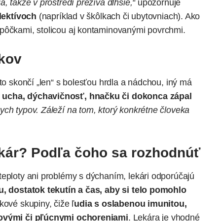
, takže v prostredí prežíva dlhšie,“
upozorňuje
olektívoch
(napríklad v škôlkach či ubytovniach). Ako
apôčkami, stolicou aj kontaminovanými povrchmi.
akov
kto skončí „len“ s bolesťou hrdla a nádchou, iný má
 ucha, dýchavičnosť, hnačku či dokonca zápal
ch typov. Záleží na tom, ktorý konkrétne človeka
ekár? Podľa čoho sa rozhodnúť
teploty ani problémy s dýchaním,
lekári
odporúčajú
u, dostatok tekutín a čas, aby si telo pomohlo
kové skupiny, čiže ľ
udia s oslabenou imunitou,
dcovými či pľúcnymi ochoreniami
. Lekára je vhodné