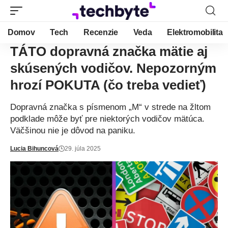
Domov
Tech
Recenzie
Veda
Elektromobilita
TÁTO dopravná značka mätie aj
skúsených vodičov. Nepozorným
hrozí POKUTA (čo treba vedieť)
Dopravná značka s písmenom „M“ v strede na žltom
podklade môže byť pre niektorých vodičov mätúca.
Väčšinou nie je dôvod na paniku.
Lucia Bihuncová
29. júla 2025