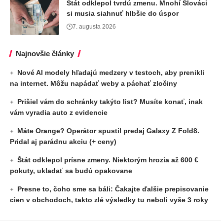
Štát odklepol tvrdú zmenu. Mnohí Slováci
si musia siahnuť hlbšie do úspor
7. augusta 2026
Najnovšie články
Nové AI modely hľadajú medzery v testoch, aby prenikli
na internet. Môžu napádať weby a páchať zločiny
Prišiel vám do schránky takýto list? Musíte konať, inak
vám vyradia auto z evidencie
Máte Orange? Operátor spustil predaj Galaxy Z Fold8.
Pridal aj parádnu akciu (+ ceny)
Štát odklepol prísne zmeny. Niektorým hrozia až 600 €
pokuty, ukladať sa budú opakovane
Presne to, čoho sme sa báli: Čakajte ďalšie prepisovanie
cien v obchodoch, takto zlé výsledky tu neboli vyše 3 roky