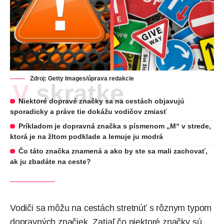
Zdroj: Getty Images/úprava redakcie
V skratke
Niektoré dopravé značky sa na cestách objavujú
sporadicky a práve tie dokážu vodičov zmiasť
Príkladom je dopravná značka s písmenom „M“ v strede,
ktorá je na žltom podklade a lemuje ju modrá
Čo táto značka znamená a ako by ste sa mali zachovať,
ak ju zbadáte na ceste?
Vodiči sa môžu na cestách stretnúť s rôznym typom
dopravných značiek. Zatiaľ čo niektoré značky sú