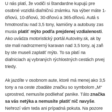
U nás platí, že vodiči si štandardne kupujú pre
osobné vozidlá
diaľničnú známku
. Na výber máte 1-
dňovú, 10-dňovú, 30-dňovú a 365-dňovú. Autá s
hmotnosťou nad 3,5 tony, kamióny a autobusy zas
musia
platiť mýto podľa prejdenej vzdialenosti
.
Ako
uvádza
motoristický portál Autoviny.sk, ak by
ste mali nadrozmerný karavan nad 3,5 tony, aj zaň
by ste museli zaplatiť mýto. To sa platí na
diaľniciach aj vybraných rýchlostných cestách prvej
triedy.
Ak jazdíte v osobnom aute, ktoré má menej ako 3,5
tony a na ceste zbadáte značku so symbolom „M“
uprostred, nemusíte podliehať panike. Táto
značka
sa vás netýka a nemusíte platiť nič navyše
.
Nehrozí vám teda ani prípadná pokuta. Na pozore