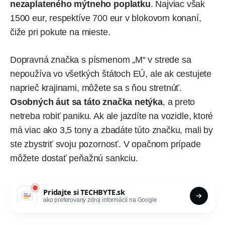
nezaplateného mýtneho poplatku
. Najviac však
1500 eur, respektíve 700 eur v blokovom konaní,
čiže pri pokute na mieste.
Dopravná značka s písmenom „M“ v strede sa
nepoužíva vo všetkých štátoch EÚ, ale ak cestujete
naprieč krajinami, môžete sa s ňou stretnúť.
Osobných áut sa táto značka netýka
, a preto
netreba robiť paniku. Ak ale jazdíte na vozidle, ktoré
má viac ako 3,5 tony a zbadáte túto značku, mali by
ste zbystriť svoju pozornosť. V opačnom prípade
môžete dostať peňažnú sankciu.
Pridajte si
TECHBYTE.sk
ako preferovaný zdroj informácií na Google