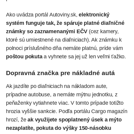
Ako uvádza portál Autoviny.sk,
elektronický
systém funguje tak, že spáruje platné diaľničné
známky so zaznamenanými EČV
(cez kamery,
ktoré sú umiestnené na diaľniciach). Ak známku k
polnoci príslušného dňa nemáte platnú, príde vám
poštou pokuta
a vyhnete sa jej už len veľmi ťažko.
Dopravná značka pre nákladné autá
Ak jazdíte po diaľniciach na nákladom aute,
prípadne autobuse, a nemáte mýtnu jednotku, z
peňaženky vytiahnete viac. V tomto prípade totižto
hrozia vyššie sankcie. Podľa portálu Cargo magazín
hrozí, že
ak využijete spoplatnený úsek a mýto
nezaplatíte, pokuta do výšky 150-násobku