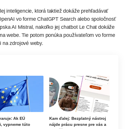
ej inteligencie
, ktorá taktiež dokáže prehľadávať
OpenAI
vo forme
ChatGPT Search
alebo spoločnosť
ópska
AI Mistral
, nakoľko jej chatbot
Le Chat
dokáže
 na webe. Tie potom ponúka používateľom vo forme
 na zdrojové weby.
aruje: Ak EÚ
Kam ďalej: Bezplatný nástroj
i, vypneme túto
nájde prácu presne pre vás a