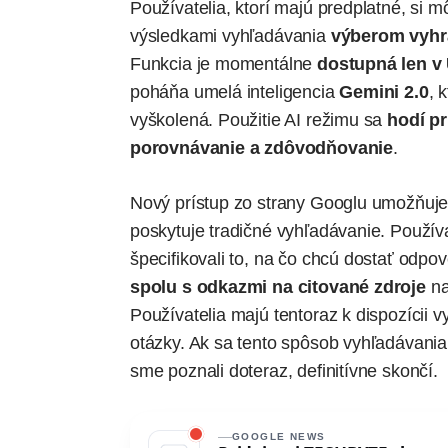
Používatelia, ktorí majú predplatné, si m
výsledkami vyhľadávania
výberom vyhra
Funkcia je momentálne
dostupná len v
poháňa umelá inteligencia
Gemini 2.0
, 
vyškolená. Použitie AI režimu sa
hodí pr
porovnávanie a zdôvodňovanie
.
Nový prístup zo strany Googlu umožňuj
poskytuje tradičné vyhľadávanie. Použív
špecifikovali to, na čo chcú dostať odp
spolu s odkazmi na citované zdroje
na
Používatelia majú tentoraz k dispozícii v
otázky. Ak sa tento spôsob vyhľadávania
sme poznali doteraz, definitívne skončí.
GOOGLE NEWS