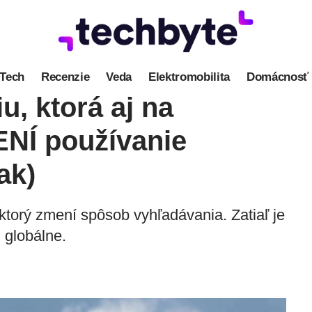
Tech
Recenzie
Veda
Elektromobilita
Domácnosť
u, ktorá aj na
NÍ používanie
ak)
 ktorý zmení spôsob vyhľadávania. Zatiaľ je
 globálne.