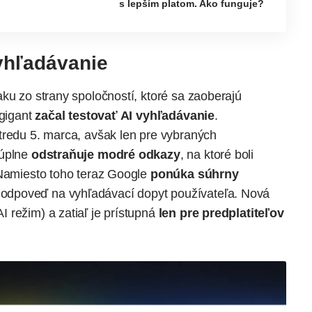
s lepším platom. Ako funguje?
vyhľadávanie
ku zo strany spoločností, ktoré sa zaoberajú
 gigant
začal testovať AI vyhľadávanie
.
tredu 5. marca, avšak len pre vybraných
 úplne
odstraňuje modré odkazy
, na ktoré boli
 Namiesto toho teraz Google
ponúka súhrny
odpoveď na vyhľadávací dopyt používateľa. Nová
I režim) a zatiaľ je prístupná
len pre predplatiteľov