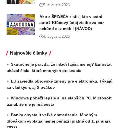
5. augusta 2026
Ako z ŠPZ/EČV zistiť, kto vlastní
auto? Kľúčový údaj zistíte za pár
sekúnd cez mobil (NÁVOD)
4. augusta 2026
Najnovšie články
Skutočne je pravda, že mladí fajčia menej? Eurostat
ukázal čísla, ktoré mnohých prekvapia
EÚ zaviedla obrovské zmeny pre elektroniku. Týkajú
sa všetkých, aj Slovákov
Windows pobeží lepšie aj na slabších PC. Microsoft
uznal, že nie je iná cesta
Banky chystajú veľké obmedzenie. Mnohým
Slovákom vyplatia menej peňazí (platné od 1. januára
2027)