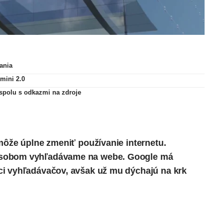
ania
mini 2.0
spolu s odkazmi na zdroje
môže úplne zmeniť používanie internetu.
ôsobom vyhľadávame na webe.
Google
má
ci vyhľadávačov, avšak už mu dýchajú na krk