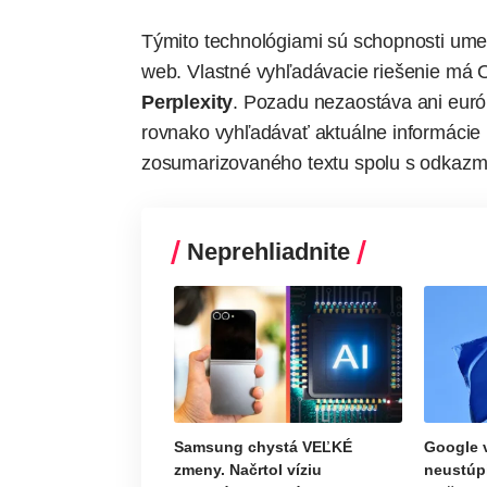
Týmito technológiami sú schopnosti
umel
web. Vlastné vyhľadávacie riešenie má
Perplexity
. Pozadu nezaostáva ani eur
rovnako vyhľadávať aktuálne informácie
zosumarizovaného textu spolu s odkazmi
Neprehliadnite
Samsung chystá VEĽKÉ
Google v
zmeny. Načrtol víziu
neustúp