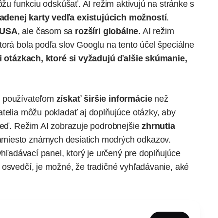
ôžu funkciu odskúšať. AI režim aktivujú na stránke s
denej karty vedľa existujúcich možností
.
 USA
, ale časom sa
rozšíri globálne
. AI režim
ktorá bola
podľa slov Googlu
na tento účel špeciálne
i otázkach, ktoré si vyžadujú ďalšie skúmanie,
e používateľom
získať širšie informácie
než
atelia môžu pokladať aj doplňujúce otázky, aby
oveď. Režim AI zobrazuje podrobnejšie
zhrnutia
miesto známych desiatich modrých odkazov.
yhľadávací panel, ktorý je určený pre doplňujúce
 osvedčí, je možné, že tradičné vyhľadávanie, aké