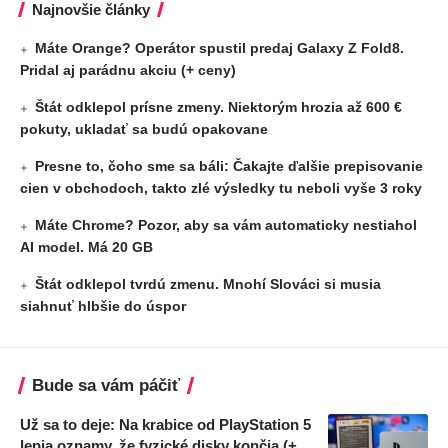
Najnovšie články
Máte Orange? Operátor spustil predaj Galaxy Z Fold8.
Pridal aj parádnu akciu (+ ceny)
Štát odklepol prísne zmeny. Niektorým hrozia až 600 €
pokuty, ukladať sa budú opakovane
Presne to, čoho sme sa báli: Čakajte ďalšie prepisovanie
cien v obchodoch, takto zlé výsledky tu neboli vyše 3 roky
Máte Chrome? Pozor, aby sa vám automaticky nestiahol
AI model. Má 20 GB
Štát odklepol tvrdú zmenu. Mnohí Slováci si musia
siahnuť hlbšie do úspor
Bude sa vám páčiť
Už sa to deje: Na krabice od PlayStation 5
lepia oznamy, že fyzické disky končia (+