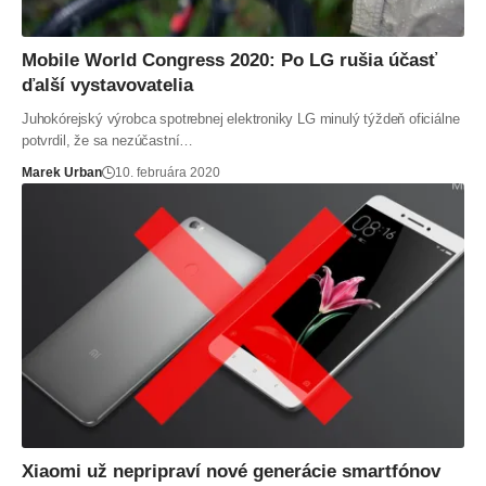
Mobile World Congress 2020: Po LG rušia účasť
ďalší vystavovatelia
Juhokórejský výrobca spotrebnej elektroniky LG minulý týždeň oficiálne
potvrdil, že sa nezúčastní…
Marek Urban
10. februára 2020
Xiaomi už nepripraví nové generácie smartfónov