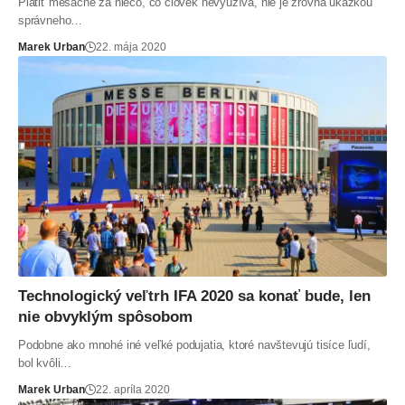
Platiť mesačne za niečo, čo človek nevyužíva, nie je zrovna ukážkou
správneho…
Marek Urban
22. mája 2020
Technologický veľtrh IFA 2020 sa konať bude, len
nie obvyklým spôsobom
Podobne ako mnohé iné veľké podujatia, ktoré navštevujú tisíce ľudí,
bol kvôli…
Marek Urban
22. apríla 2020