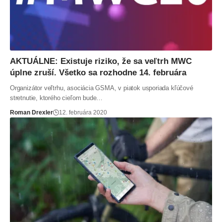
AKTUÁLNE: Existuje riziko, že sa veľtrh MWC
úplne zruší. Všetko sa rozhodne 14. februára
Organizátor veľtrhu, asociácia GSMA, v piatok usporiada kľúčové
stretnutie, ktorého cieľom bude…
Roman Drexler
12. februára 2020