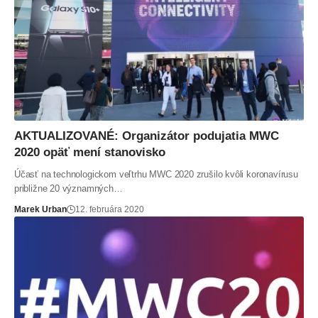
AKTUALIZOVANÉ: Organizátor podujatia MWC
2020 opäť mení stanovisko
Účasť na technologickom veľtrhu MWC 2020 zrušilo kvôli koronavírusu
približne 20 významných…
Marek Urban
12. februára 2020