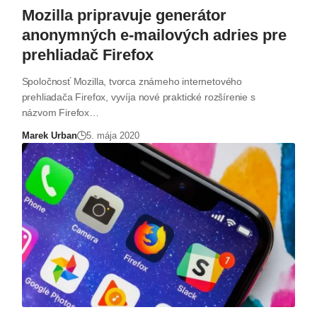
Mozilla pripravuje generátor
anonymných e-mailových adries pre
prehliadač Firefox
Spoločnosť Mozilla, tvorca známeho internetového
prehliadača Firefox, vyvíja nové praktické rozšírenie s
názvom Firefox…
Marek Urban
5. mája 2020