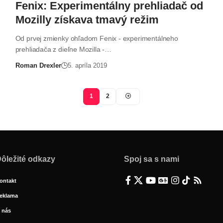
Fenix: Experimentálny prehliadač od
Mozilly získava tmavý režim
Od prvej zmienky ohľadom Fenix - experimentálneho
prehliadača z dieľne Mozilla -…
Roman Drexler
5. apríla 2019
1
2
ôležité odkazy
Spoj sa s nami
ontakt
eklama
 nás