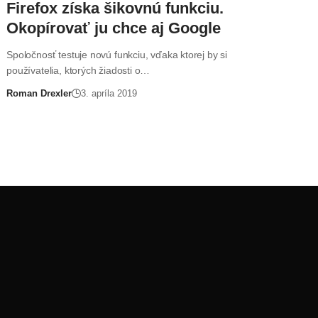
Firefox získa šikovnú funkciu.
Okopírovať ju chce aj Google
Spoločnosť testuje novú funkciu, vďaka ktorej by si
používatelia, ktorých žiadosti o…
Roman Drexler
3. apríla 2019