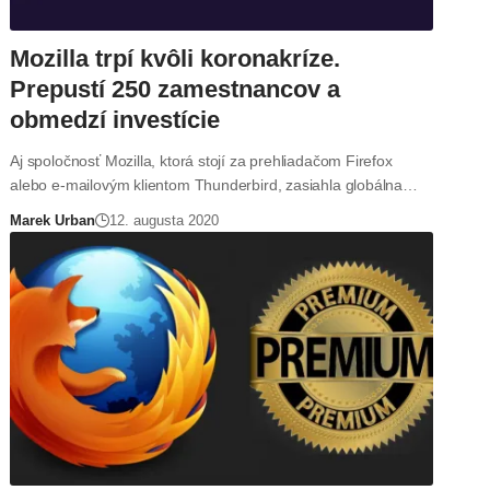
Mozilla trpí kvôli koronakríze.
Prepustí 250 zamestnancov a
obmedzí investície
Aj spoločnosť Mozilla, ktorá stojí za prehliadačom Firefox
alebo e-mailovým klientom Thunderbird, zasiahla globálna…
Marek Urban
12. augusta 2020