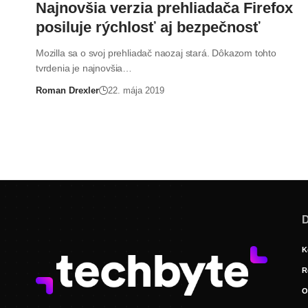
Najnovšia verzia prehliadača Firefox
posiluje rýchlosť aj bezpečnosť
Mozilla sa o svoj prehliadač naozaj stará. Dôkazom tohto
tvrdenia je najnovšia…
Roman Drexler
22. mája 2019
D
K
R
O