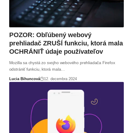
POZOR: Obľúbený webový
prehliadač ZRUŠÍ funkciu, ktorá mala
OCHRÁNIŤ údaje používateľov
Mozilla sa chystá zo svojho webového prehliadača Firefox
odstrániť funkciu, ktorá mala…
Lucia Bihuncová
12. decembra 2024