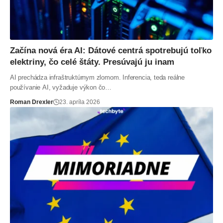
Začína nová éra AI: Dátové centrá spotrebujú toľko
elektriny, čo celé štáty. Presúvajú ju inam
AI prechádza infraštruktúrnym zlomom. Inferencia, teda reálne
používanie AI, vyžaduje výkon čo…
Roman Drexler
23. apríla 2026