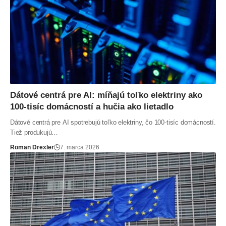
Dátové centrá pre AI: míňajú toľko elektriny ako
100-tisíc domácností a hučia ako lietadlo
Dátové centrá pre AI spotrebujú toľko elektriny, čo 100-tisíc domácností.
Tiež produkujú…
Roman Drexler
7. marca 2026