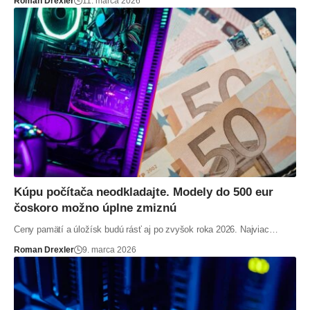
Roman Drexler
11. marca 2026
Kúpu počítača neodkladajte. Modely do 500 eur
čoskoro možno úplne zmiznú
Ceny pamätí a úložísk budú rásť aj po zvyšok roka 2026. Najviac…
Roman Drexler
9. marca 2026