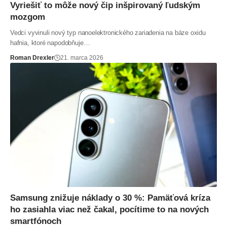
Vyriešiť to môže nový čip inšpirovaný ľudským
mozgom
Vedci vyvinuli nový typ nanoelektronického zariadenia na báze oxidu
hafnia, ktoré napodobňuje…
Roman Drexler
21. marca 2026
Samsung znižuje náklady o 30 %: Pamäťová kríza
ho zasiahla viac než čakal, pocítime to na nových
smartfónoch