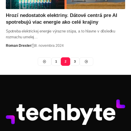
Hrozí nedostatok elektriny. Dátové centrá pre AI
spotrebujú viac energie ako celé krajiny
Spotreba elektrickej energie výrazne stúpa, a to hlavne v dôsledku
rozmachu umelej…
Roman Drexler
8. novembra 2024
1
2
3