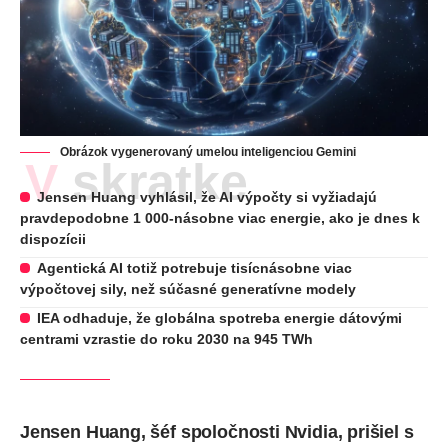
Obrázok vygenerovaný umelou inteligenciou Gemini
V skratke
Jensen Huang vyhlásil, že AI výpočty si vyžiadajú
pravdepodobne 1 000-násobne viac energie, ako je dnes k
dispozícii
Agentická AI totiž potrebuje tisícnásobne viac
výpočtovej sily, než súčasné generatívne modely
IEA odhaduje, že globálna spotreba energie dátovými
centrami vzrastie do roku 2030 na 945 TWh
Jensen Huang, šéf spoločnosti Nvidia, prišiel s