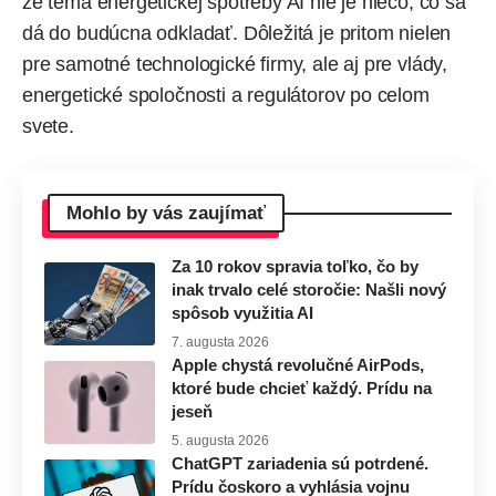
že téma energetickej spotreby AI nie je niečo, čo sa
dá do budúcna odkladať. Dôležitá je pritom nielen
pre samotné technologické firmy, ale aj pre vlády,
energetické spoločnosti a regulátorov po celom
svete.
Mohlo by vás zaujímať
Za 10 rokov spravia toľko, čo by
inak trvalo celé storočie: Našli nový
spôsob využitia AI
7. augusta 2026
Apple chystá revolučné AirPods,
ktoré bude chcieť každý. Prídu na
jeseň
5. augusta 2026
ChatGPT zariadenia sú potrdené.
Prídu čoskoro a vyhlásia vojnu