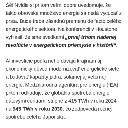
Šéf Nvidie si pritom veľmi dobre uvedomuje, že
takto obrovské množstvo energie sa nedá vycucať z
prsta. Bude treba zásadnú premenu de facto celého
energetického sektora. Na konferencii v Houstone
vyhlásil, že sme svedkami
„prvej trhom riadenej
revolúcie v energetickom priemysle v histórii“
.
AI investície podľa neho dávajú krajinám aj
ekonomický dôvod modernizovať energetické siete
a budovať kapacity jadra, solárnej aj veternej
energie. Medzinárodná agentúra pre energiu (IEA)
pritom odhaduje, že globálna spotreba energie
dátovými centrami stúpne z 415 TWh v roku 2024
na
945 TWh v roku 2030
, čo zodpovedá ročnej
spotrebe celého Japonska.