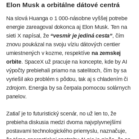
Elon Musk a orbitálne dátové centrá
Na slová Huanga o 1 000-násobne vyššej potrebe
energie zareagoval dokonca aj
Elon Musk
. Ten na
sieti X napísal, že
“vesmír je jediná cesta”
, čím
znovu poukázal na svoju víziu dátových centier
umiestnených v kozme, respektíve
na zemskej
orbite
. SpaceX už pracuje na koncepte, kde by AI
výpočty prebiehali priamo na satelitoch, čím by sa
vyriešil ako problém s pôdou, tak aj s chladením či
zdrojom. Energia by sa čerpala pomocou solárnych
panelov.
Zatiaľ je to futuristický scenár, no už len to, že
prebieha diskusia medzi dvoma najvplyvnejšími
postavami technologického priemyslu, naznačuje,