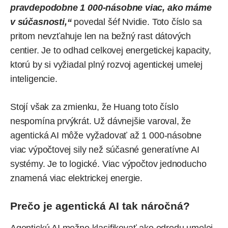
pravdepodobne 1 000-násobne viac, ako máme
v súčasnosti,“
povedal šéf Nvidie. Toto číslo sa
pritom nevzťahuje len na bežný rast dátových
centier. Je to odhad celkovej energetickej kapacity,
ktorú by si vyžiadal plný rozvoj agentickej umelej
inteligencie.
Stojí však za zmienku, že Huang toto číslo
nespomína prvýkrát. Už dávnejšie varoval, že
agentická AI môže vyžadovať až 1 000-násobne
viac výpočtovej sily než súčasné generatívne AI
systémy. Je to logické. Viac výpočtov jednoducho
znamená viac elektrickej energie.
Prečo je agentická AI tak náročná?
Agentickú AI možno klasifikovať ako odrodu umelej