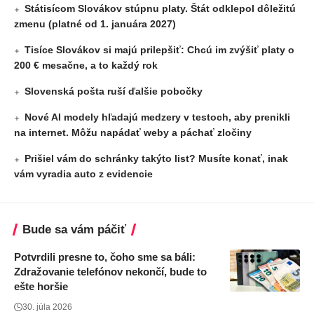
Státisícom Slovákov stúpnu platy. Štát odklepol dôležitú
zmenu (platné od 1. januára 2027)
Tisíce Slovákov si majú prilepšiť: Chcú im zvýšiť platy o
200 € mesačne, a to každý rok
Slovenská pošta ruší ďalšie pobočky
Nové AI modely hľadajú medzery v testoch, aby prenikli
na internet. Môžu napádať weby a páchať zločiny
Prišiel vám do schránky takýto list? Musíte konať, inak
vám vyradia auto z evidencie
Bude sa vám páčiť
Potvrdili presne to, čoho sme sa báli:
Zdražovanie telefónov nekončí, bude to
ešte horšie
30. júla 2026