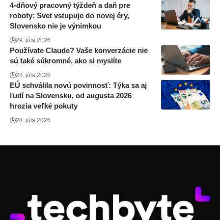
4-dňový pracovný týždeň a daň pre
roboty: Svet vstupuje do novej éry,
Slovensko nie je výnimkou
29. júla 2026
Používate Claude? Vaše konverzácie nie
sú také súkromné, ako si myslíte
28. júla 2026
EÚ schválila novú povinnosť: Týka sa aj
ľudí na Slovensku, od augusta 2026
hrozia veľké pokuty
28. júla 2026