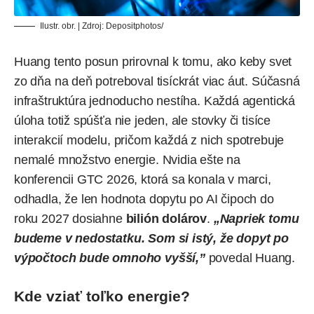
Ilustr. obr. | Zdroj:
Depositphotos
/
Huang tento posun prirovnal k tomu, ako keby svet
zo dňa na deň potreboval tisíckrát viac áut. Súčasná
infraštruktúra jednoducho nestíha. Každá agentická
úloha totiž spúšťa nie jeden, ale stovky či tisíce
interakcií modelu, pričom každá z nich spotrebuje
nemalé množstvo energie. Nvidia ešte na
konferencii GTC 2026, ktorá sa konala v marci,
odhadla, že len hodnota dopytu po AI čipoch do
roku 2027 dosiahne
bilión dolárov
.
„Napriek tomu
budeme v nedostatku. Som si istý, že dopyt po
výpočtoch bude omnoho vyšší,”
povedal Huang.
Kde vziať toľko energie?