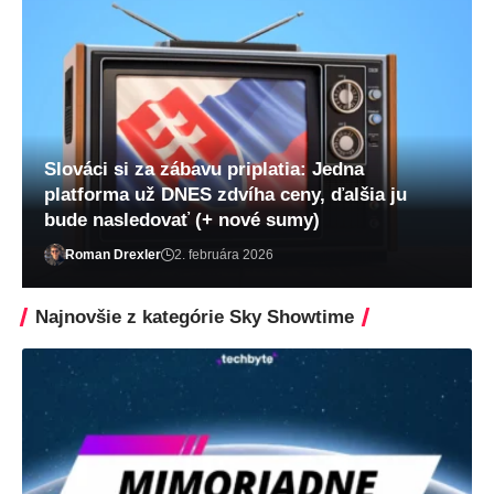
Slováci si za zábavu priplatia: Jedna
Lukáš Zachar
1. apríla 2026
platforma už DNES zdvíha ceny, ďalšia ju
bude nasledovať (+ nové sumy)
Roman Drexler
2. februára 2026
Najnovšie z kategórie Sky Showtime