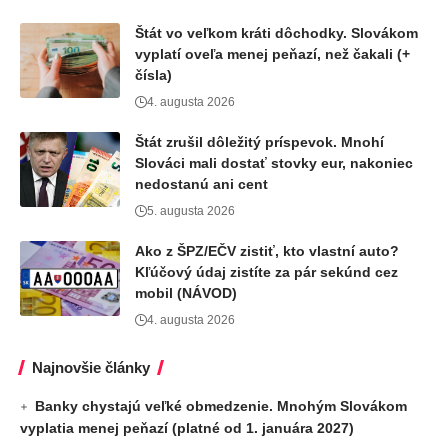
Štát vo veľkom kráti dôchodky. Slovákom
vyplatí oveľa menej peňazí, než čakali (+
čísla)
4. augusta 2026
Štát zrušil dôležitý príspevok. Mnohí
Slováci mali dostať stovky eur, nakoniec
nedostanú ani cent
5. augusta 2026
Ako z ŠPZ/EČV zistiť, kto vlastní auto?
Kľúčový údaj zistíte za pár sekúnd cez
mobil (NÁVOD)
4. augusta 2026
Najnovšie články
Banky chystajú veľké obmedzenie. Mnohým Slovákom
vyplatia menej peňazí (platné od 1. januára 2027)