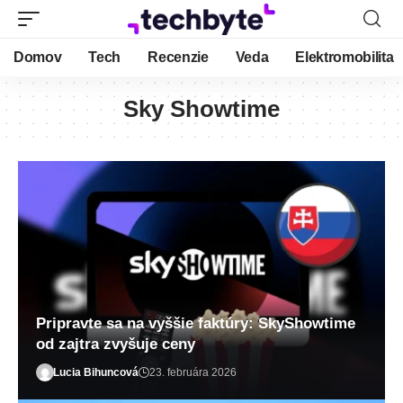
Domov
Tech
Recenzie
Veda
Elektromobilita
Sky Showtime
Pripravte sa na vyššie faktúry: SkyShowtime
od zajtra zvyšuje ceny
Lucia Bihuncová
23. februára 2026