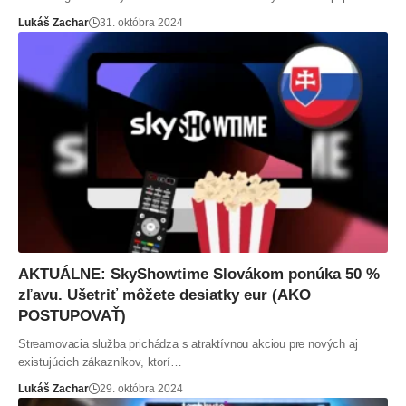
Lukáš Zachar
31. októbra 2024
AKTUÁLNE: SkyShowtime Slovákom ponúka 50 %
zľavu. Ušetriť môžete desiatky eur (AKO
POSTUPOVAŤ)
Streamovacia služba prichádza s atraktívnou akciou pre nových aj
existujúcich zákazníkov, ktorí…
Lukáš Zachar
29. októbra 2024