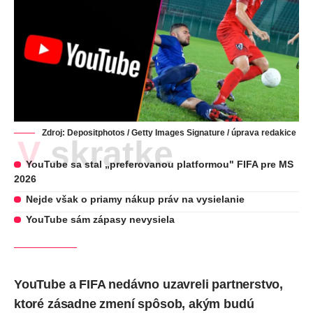
Zdroj:
Depositphotos
/ Getty Images Signature / úprava redakice
V skratke
YouTube sa stal „preferovanou platformou" FIFA pre MS
2026
Nejde však o priamy nákup práv na vysielanie
YouTube sám zápasy nevysiela
YouTube a FIFA nedávno uzavreli partnerstvo,
ktoré zásadne zmení spôsob, akým budú