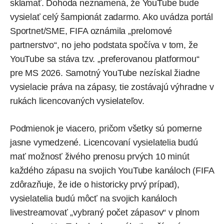
sklamať. Dohoda neznamená, že YouTube bude
vysielať celý šampionát zadarmo. Ako
uvádza
portál
Sportnet/SME, FIFA oznámila „prelomové
partnerstvo“, no jeho podstata spočíva v tom, že
YouTube sa stáva tzv. „preferovanou platformou“
pre MS 2026. Samotný YouTube nezískal žiadne
vysielacie práva na zápasy, tie zostávajú výhradne v
rukách licencovaných vysielateľov.
Podmienok je viacero, pričom všetky sú pomerne
jasne vymedzené. Licencovaní vysielatelia budú
mať možnosť živého prenosu prvých 10 minút
každého zápasu na svojich YouTube kanáloch (FIFA
zdôrazňuje, že ide o historicky prvý prípad),
vysielatelia budú môcť na svojich kanáloch
livestreamovať „vybraný počet zápasov“ v plnom