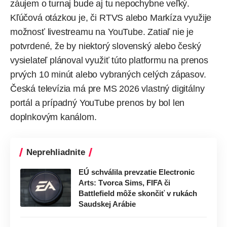
záujem o turnaj bude aj tu nepochybne veľký.
Kľúčová otázkou je, či RTVS alebo Markíza využije
možnosť livestreamu na YouTube. Zatiaľ nie je
potvrdené, že by niektorý slovenský alebo český
vysielateľ plánoval využiť túto platformu na prenos
prvých 10 minút alebo vybraných celých zápasov.
Česká televízia má pre MS 2026 vlastný digitálny
portál a prípadný YouTube prenos by bol len
doplnkovým kanálom.
Neprehliadnite
EÚ schválila prevzatie Electronic
Arts: Tvorca Sims, FIFA či
Battlefield môže skončiť v rukách
Saudskej Arábie