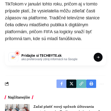
TikTokom v januári tohto roku, pričom aj v tomto
prípade platí, že vysielatelia môžu zdieľať časti
zápasov na platforme. Tradičné televízne stanice
čelia odlevu mladšieho publika k digitálnym
platformám, pričom FIFA sa logicky snaží byť
prítomná tam, kde sú mladí fanúšikovia.
Pridajte si
TECHBYTE.sk
ako preferovaný zdroj informácií na Google
Najčítanejšie
Začal platiť nový spôsob účtovania