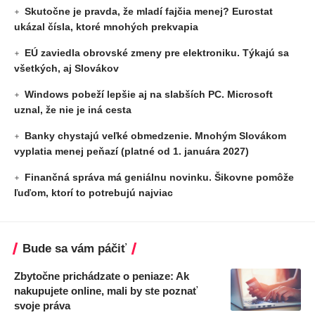
Skutočne je pravda, že mladí fajčia menej? Eurostat
ukázal čísla, ktoré mnohých prekvapia
EÚ zaviedla obrovské zmeny pre elektroniku. Týkajú sa
všetkých, aj Slovákov
Windows pobeží lepšie aj na slabších PC. Microsoft
uznal, že nie je iná cesta
Banky chystajú veľké obmedzenie. Mnohým Slovákom
vyplatia menej peňazí (platné od 1. januára 2027)
Finančná správa má geniálnu novinku. Šikovne pomôže
ľuďom, ktorí to potrebujú najviac
Bude sa vám páčiť
Zbytočne prichádzate o peniaze: Ak
nakupujete online, mali by ste poznať
svoje práva