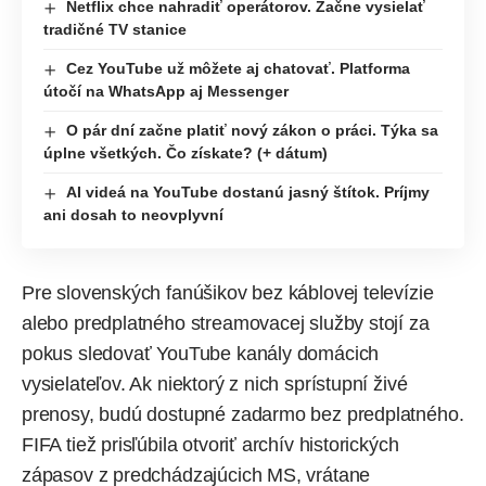
Netflix chce nahradiť operátorov. Začne vysielať
tradičné TV stanice
Cez YouTube už môžete aj chatovať. Platforma
útočí na WhatsApp aj Messenger
O pár dní začne platiť nový zákon o práci. Týka sa
úplne všetkých. Čo získate? (+ dátum)
AI videá na YouTube dostanú jasný štítok. Príjmy
ani dosah to neovplyvní
Pre slovenských fanúšikov bez káblovej televízie
alebo predplatného streamovacej služby stojí za
pokus sledovať YouTube kanály domácich
vysielateľov. Ak niektorý z nich sprístupní živé
prenosy, budú dostupné zadarmo bez predplatného.
FIFA tiež prisľúbila otvoriť archív historických
zápasov z predchádzajúcich MS, vrátane