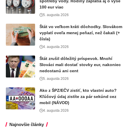
spotreby vody. Rodiny zaplatia aj o vyše
100 eur viac
5. augusta 2026
Štát vo veľkom kráti dôchodky. Slovákom
vyplatí oveľa menej peňazí, než čakali (+
čísla)
4. augusta 2026
Štát zrušil dôležitý príspevok. Mnohí
Slováci mali dostať stovky eur, nakoniec
nedostanú ani cent
5. augusta 2026
Ako z ŠPZ/EČV zistiť, kto vlastní auto?
Kľúčový údaj zistíte za pár sekúnd cez
mobil (NÁVOD)
4. augusta 2026
Najnovšie články