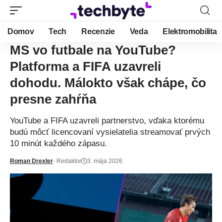
Domov
Tech
Recenzie
Veda
Elektromobilita
MS vo futbale na YouTube?
Platforma a FIFA uzavreli
dohodu. Málokto však chápe, čo
presne zahŕňa
YouTube a FIFA uzavreli partnerstvo, vďaka ktorému
budú môcť licencovaní vysielatelia streamovať prvých
10 minút každého zápasu.
Roman Drexler
- Redaktor
3. mája 2026