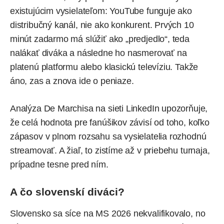
existujúcim vysielateľom: YouTube funguje ako
distribučný kanál, nie ako konkurent. Prvých 10
minút zadarmo má slúžiť ako „predjedlo“, teda
nalákať diváka a následne ho nasmerovať na
platenú platformu alebo klasickú televíziu. Takže
áno, zas a znova ide o peniaze.
Analýza De Marchisa na sieti LinkedIn
upozorňuje
,
že celá hodnota pre fanúšikov závisí od toho, koľko
zápasov v plnom rozsahu sa vysielatelia rozhodnú
streamovať. A žiaľ, to zistíme až v priebehu turnaja,
prípadne tesne pred ním.
A čo slovenskí diváci?
Slovensko sa síce na MS 2026 nekvalifikovalo, no