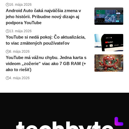
16. mája 2026
Android Auto čaká najväčšia zmena v
jeho histórii. Pribudne nový dizajn aj
podpora YouTube
13. mája 2026
YouTube si nedá pokoj: Čo aktualizácia,
to viac zmätených používateľov
8. mája 2026
YouTube má vážnu chybu. Jedna karta s
videom „zožerie“ viac ako 7 GB RAM (+
ako to riešiť)
4. mája 2026