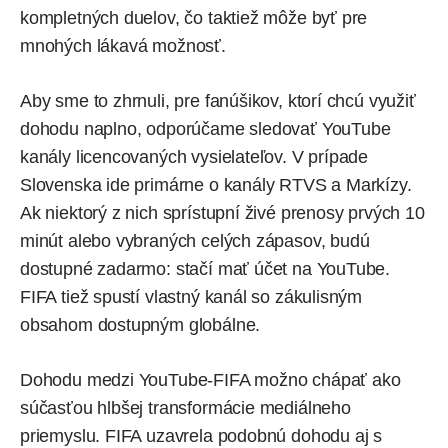
kompletných duelov, čo taktiež môže byť pre
mnohých lákavá možnosť.
Aby sme to zhrnuli, pre fanúšikov, ktorí chcú využiť
dohodu naplno, odporúčame sledovať YouTube
kanály licencovaných vysielateľov. V prípade
Slovenska ide primárne o kanály RTVS a Markízy.
Ak niektorý z nich sprístupní živé prenosy prvých 10
minút alebo vybraných celých zápasov, budú
dostupné zadarmo: stačí mať účet na YouTube.
FIFA tiež spustí vlastný kanál so zákulisným
obsahom dostupným globálne.
Dohodu medzi YouTube-FIFA možno chápať ako
súčasťou hlbšej transformácie mediálneho
priemyslu. FIFA uzavrela podobnú dohodu aj s