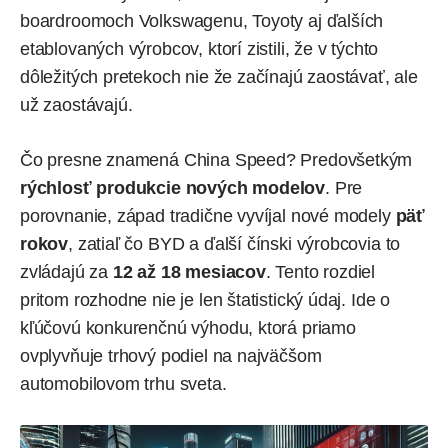
boardroomoch Volkswagenu, Toyoty aj ďalších
etablovaných výrobcov, ktorí zistili, že v týchto
dôležitých pretekoch nie že začínajú zaostávať, ale
už zaostávajú.
Čo presne znamená China Speed? Predovšetkým
rýchlosť produkcie nových modelov
. Pre
porovnanie, západ tradične vyvíjal nové modely
päť
rokov
, zatiaľ čo BYD a ďalší čínski výrobcovia to
zvládajú za
12 až 18 mesiacov
. Tento rozdiel
pritom rozhodne nie je len štatistický údaj. Ide o
kľúčovú konkurenčnú výhodu, ktorá priamo
ovplyvňuje trhový podiel na najväčšom
automobilovom trhu sveta.