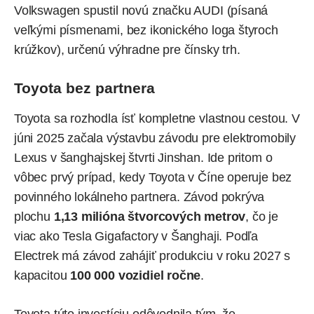
Volkswagen spustil novú značku AUDI (písaná
veľkými písmenami, bez ikonického loga štyroch
krúžkov), určenú výhradne pre čínsky trh.
Toyota bez partnera
Toyota sa rozhodla ísť kompletne vlastnou cestou. V
júni 2025 začala výstavbu závodu pre elektromobily
Lexus v šanghajskej štvrti Jinshan. Ide pritom o
vôbec prvý prípad, kedy Toyota v Číne operuje bez
povinného lokálneho partnera. Závod pokrýva
plochu
1,13 milióna štvorcových metrov
, čo je
viac ako Tesla Gigafactory v Šanghaji.
Podľa
Electrek má závod zahájiť produkciu v roku 2027 s
kapacitou
100 000 vozidiel ročne
.
Toyota túto investíciu odôvodnila tým, že