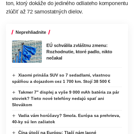
ton, ktorý dokáže do jediného odliateho komponentu
zlúčiť až 72 samostatných dielov.
Neprehliadnite
EÚ schválila zvláštnu zmenu:
Rozhodnutie, ktoré padlo, nikto
nečakal
Xiaomi prináša SUV so 7 sedadlami, vlastnou
spálňou a dojazdom cez 1 700 km. Stojí 38 500 €
Takmer 7″ displej a vyše 9 000 mAh batéria za pár
stoviek? Tieto nové telefóny nedajú spať ani
Slovákom
Vadia vám horúčavy? Smola. Európa sa prehrieva,
40-ky sú len začiatok
Čína útočí na Európu: Tlačí nám lacné