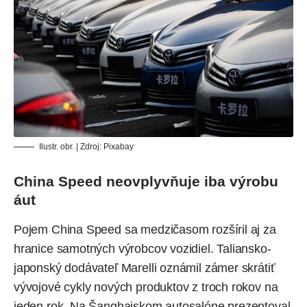
Ilustr. obr. | Zdroj: Pixabay
China Speed neovplyvňuje iba výrobu
áut
Pojem China Speed sa medzičasom rozšíril aj za
hranice samotných výrobcov vozidiel. Taliansko-
japonský dodávateľ Marelli oznámil zámer skrátiť
vývojové cykly nových produktov z troch rokov na
jeden rok. Na Šanghajskom autosalóne prezentoval