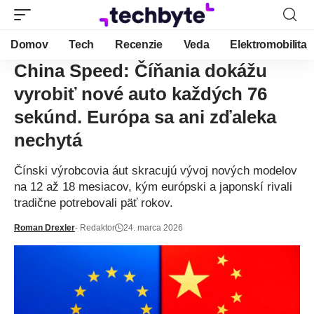
Domov
Tech
Recenzie
Veda
Elektromobilita
China Speed: Číňania dokážu
vyrobiť nové auto každých 76
sekúnd. Európa sa ani zďaleka
nechytá
Čínski výrobcovia áut skracujú vývoj nových modelov
na 12 až 18 mesiacov, kým európski a japonskí rivali
tradične potrebovali päť rokov.
Roman Drexler
- Redaktor
24. marca 2026