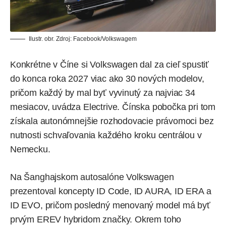
Ilustr. obr. Zdroj: Facebook/Volkswagem
Konkrétne v Číne si Volkswagen dal za cieľ spustiť
do konca roka 2027 viac ako 30 nových modelov,
pričom každý by mal byť vyvinutý za najviac 34
mesiacov,
uvádza
Electrive. Čínska pobočka pri tom
získala autonómnejšie rozhodovacie právomoci bez
nutnosti schvaľovania každého kroku centrálou v
Nemecku.
Na Šanghajskom autosalóne Volkswagen
prezentoval koncepty ID Code, ID AURA, ID ERA a
ID EVO, pričom posledný menovaný model má byť
prvým EREV hybridom značky. Okrem toho