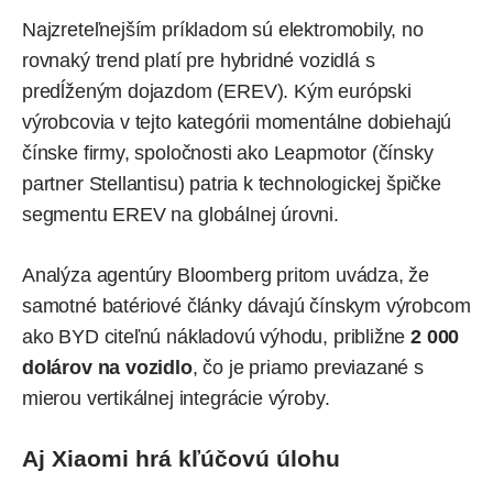
Najzreteľnejším príkladom sú elektromobily, no
rovnaký trend platí pre hybridné vozidlá s
predĺženým dojazdom (EREV). Kým európski
výrobcovia v tejto kategórii momentálne dobiehajú
čínske firmy, spoločnosti ako Leapmotor (čínsky
partner Stellantisu) patria k technologickej špičke
segmentu EREV na globálnej úrovni.
Analýza agentúry Bloomberg pritom
uvádza
, že
samotné batériové články dávajú čínskym výrobcom
ako BYD citeľnú nákladovú výhodu, približne
2 000
dolárov na vozidlo
, čo je priamo previazané s
mierou vertikálnej integrácie výroby.
Aj Xiaomi hrá kľúčovú úlohu