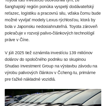
šanghajský región ponúka vyspelý dodávateľský
reťazec, logistiku a pracovnú silu, vďaka čomu bude
možné vyvíjať modely Lexus rýchlosťou, ktorá by
bola v Japonsku nedosiahnuteľná. Toyota zároveň
pokračuje v rozvoji palivo-článkových technológií
práve v Číne.
V júli 2025 tiež oznámila investíciu 139 miliónov
dolárov do spoločného podniku so skupinou
Shudao Investment Group na výstavbu závodu na
výrobu palivových článkov v Čcheng-tu, primárne
pre ťažké nákladné vozidlá.