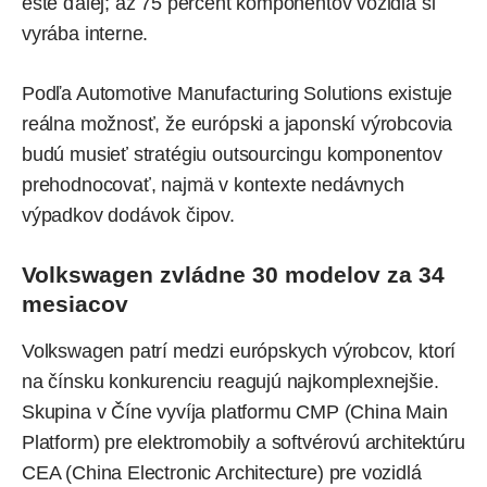
ešte ďalej; až 75 percent komponentov vozidla si
vyrába interne.
Podľa
Automotive Manufacturing Solutions existuje
reálna možnosť, že európski a japonskí výrobcovia
budú musieť stratégiu outsourcingu komponentov
prehodnocovať, najmä v kontexte nedávnych
výpadkov dodávok čipov.
Volkswagen zvládne 30 modelov za 34
mesiacov
Volkswagen patrí medzi európskych výrobcov, ktorí
na čínsku konkurenciu reagujú najkomplexnejšie.
Skupina v Číne vyvíja platformu CMP (China Main
Platform) pre elektromobily a softvérovú architektúru
CEA (China Electronic Architecture) pre vozidlá