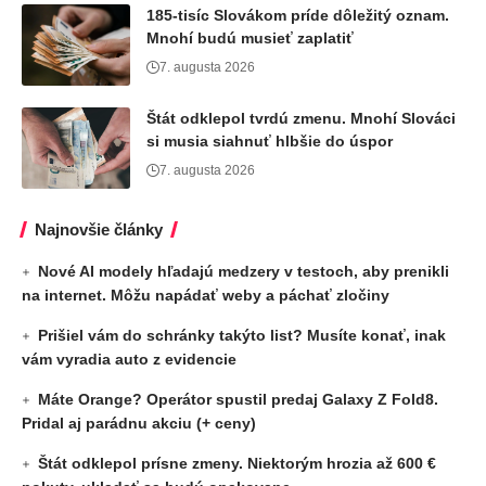
185-tisíc Slovákom príde dôležitý oznam.
Mnohí budú musieť zaplatiť
7. augusta 2026
Štát odklepol tvrdú zmenu. Mnohí Slováci
si musia siahnuť hlbšie do úspor
7. augusta 2026
Najnovšie články
Nové AI modely hľadajú medzery v testoch, aby prenikli
na internet. Môžu napádať weby a páchať zločiny
Prišiel vám do schránky takýto list? Musíte konať, inak
vám vyradia auto z evidencie
Máte Orange? Operátor spustil predaj Galaxy Z Fold8.
Pridal aj parádnu akciu (+ ceny)
Štát odklepol prísne zmeny. Niektorým hrozia až 600 €