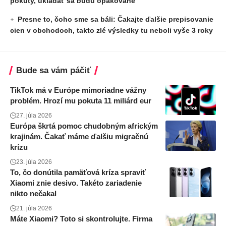
pokuty, ukladať sa budú opakovane
Presne to, čoho sme sa báli: Čakajte ďalšie prepisovanie
cien v obchodoch, takto zlé výsledky tu neboli vyše 3 roky
Bude sa vám páčiť
TikTok má v Európe mimoriadne vážny
problém. Hrozí mu pokuta 11 miliárd eur
27. júla 2026
Európa škrtá pomoc chudobným africkým
krajinám. Čakať máme ďalšiu migračnú
krízu
23. júla 2026
To, čo donútila pamäťová kríza spraviť
Xiaomi znie desivo. Takéto zariadenie
nikto nečakal
21. júla 2026
Máte Xiaomi? Toto si skontrolujte. Firma