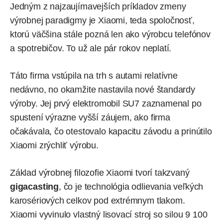
Jedným z najzaujímavejších príkladov zmeny
výrobnej paradigmy je Xiaomi, teda spoločnosť,
ktorú väčšina stále pozná len ako výrobcu telefónov
a spotrebičov. To už ale pár rokov neplatí.
Táto firma vstúpila na trh s autami relatívne
nedávno, no okamžite nastavila nové štandardy
výroby. Jej prvý elektromobil
SU7
zaznamenal po
spustení výrazne vyšší záujem, ako firma
očakávala, čo otestovalo kapacitu závodu a prinútilo
Xiaomi zrýchliť výrobu.
Základ výrobnej filozofie Xiaomi tvorí takzvaný
gigacasting
, čo je technológia odlievania veľkých
karosériových celkov pod extrémnym tlakom.
Xiaomi vyvinulo vlastný lisovací stroj so silou 9 100