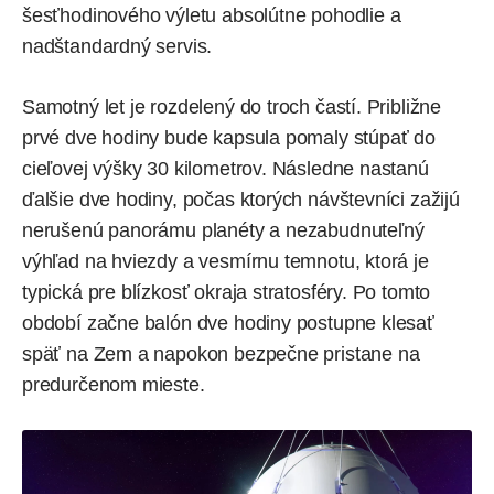
šesťhodinového výletu absolútne pohodlie a
nadštandardný servis.
Samotný let je rozdelený do troch častí. Približne
prvé dve hodiny bude kapsula pomaly stúpať do
cieľovej výšky 30 kilometrov. Následne nastanú
ďalšie dve hodiny, počas ktorých návštevníci zažijú
nerušenú panorámu planéty a nezabudnuteľný
výhľad na hviezdy a vesmírnu temnotu, ktorá je
typická pre blízkosť okraja stratosféry. Po tomto
období začne balón dve hodiny postupne klesať
späť na Zem a napokon bezpečne pristane na
predurčenom mieste.