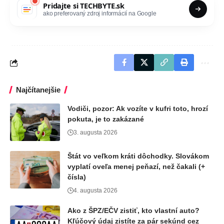
Pridajte si
TECHBYTE.sk
ako preferovaný zdroj informácií na Google
Najčítanejšie
Vodiči, pozor: Ak vozíte v kufri toto, hrozí
pokuta, je to zakázané
3. augusta 2026
Štát vo veľkom kráti dôchodky. Slovákom
vyplatí oveľa menej peňazí, než čakali (+
čísla)
4. augusta 2026
Ako z ŠPZ/EČV zistiť, kto vlastní auto?
Kľúčový údaj zistíte za pár sekúnd cez