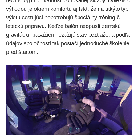
technológií i unikátnosť ponúkanej služby. Dôležitou
výhodou je okrem komfortu aj fakt, že na takýto typ
výletu cestujúci nepotrebujú špeciálny tréning či
leteckú prípravu. Keďže balón neopustí zemskú
gravitáciu, pasažieri nezažijú stav beztiaže, a podľa
údajov spoločnosti tak postačí jednoduché školenie
pred štartom.