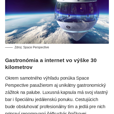
Zdroj: Space Perspective
Gastronómia a internet vo výške 30
kilometrov
Okrem samotného výhľadu ponúka
Space
Perspective
pasažierom aj unikátny gastronomický
zážitok na palube. Luxusná kapsula má svoj vlastný
bar i špeciálnu jedálenskú ponuku. Cestujúcich
bude obsluhovať profesionálny tím a jedlá pre nich
pripraví renomovaný šéfkuchár špičkovej