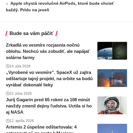
Apple chystá revolučné AirPods, ktoré bude chcieť
každý. Prídu na jeseň
Bude sa vám páčiť
Zrkadlá vo vesmíre rozjasnia nočnú
oblohu. Nechcú vás zobudiť, ale napájať
solárne farmy
14. júla 2026
„Vyrobené vo vesmíre“. SpaceX už zajtra
odštartuje tajný projekt, na orbite sa budú
vyrábať dokonalé lieky
22. júna 2026
Jurij Gagarin pred 65 rokmi za 108 minút
navždy zmenil dejiny ľudstva. Uctila si ho
aj NASA
12. apríla 2026
Artemis 2 úspešne odštartovala: 4