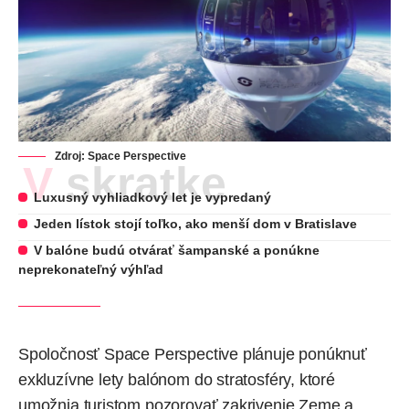
Zdroj: Space Perspective
V skratke
Luxusný vyhliadkový let je vypredaný
Jeden lístok stojí toľko, ako menší dom v Bratislave
V balóne budú otvárať šampanské a ponúkne
neprekonateľný výhľad
Spoločnosť Space Perspective plánuje ponúknuť
exkluzívne lety balónom do
stratosféry
, ktoré
umožnia
turistom pozorovať zakrivenie Zeme a