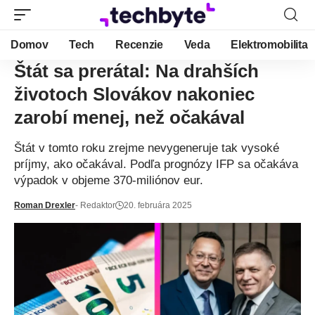
Domov
Tech
Recenzie
Veda
Elektromobilita
Štát sa prerátal: Na drahších
životoch Slovákov nakoniec
zarobí menej, než očakával
Štát v tomto roku zrejme nevygeneruje tak vysoké
príjmy, ako očakával. Podľa prognózy IFP sa očakáva
výpadok v objeme 370-miliónov eur.
Roman Drexler
- Redaktor
20. februára 2025