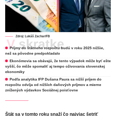
Zdroj: Lukáš Zachar/FB
V skratke
Príjmy do štátneho rozpočtu budú v roku 2025 nižšie,
než sa pôvodne predpokladalo
Ekonómovia sa obávajú, že tento výpadok môže byť ešte
vyšší, čo môže spomaliť aj tempo oživovania slovenskej
ekonomiky
Podľa analytika IFP Dušana Paura sa nižší príjem do
rozpočtu odvíja od nižších daňových príjmov a mierne
znížených výdavkov Sociálnej poisťovne
Štát sa v tomto roku snaží čo najviac šetriť