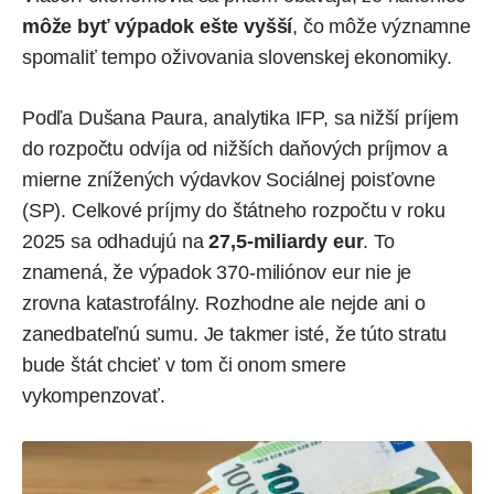
môže byť výpadok ešte vyšší
, čo môže významne
spomaliť tempo oživovania slovenskej ekonomiky.
Podľa Dušana Paura, analytika IFP, sa nižší príjem
do rozpočtu odvíja od nižších daňových príjmov a
mierne znížených výdavkov Sociálnej poisťovne
(SP). Celkové príjmy do štátneho rozpočtu v roku
2025 sa odhadujú na
27,5-miliardy eur
. To
znamená, že výpadok 370-miliónov eur nie je
zrovna katastrofálny. Rozhodne ale nejde ani o
zanedbateľnú sumu. Je takmer isté, že túto stratu
bude štát chcieť v tom či onom smere
vykompenzovať.