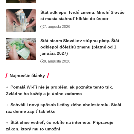
Štát odklepol tvrdú zmenu. Mnohí Slováci
si musia siahnuť hlbšie do úspor
7. augusta 2026
Státisícom Slovákov stúpnu platy. Štát
odklepol dôležitú zmenu (platné od 1.
januára 2027)
9. augusta 2026
Najnovšie články
Pomalá Wi-Fi nie je problém, ak poznáte tento trik.
Zvládne ho každý a je úplne zadarmo
Schválili nový spôsob liečby zlého cholesterolu. Stačí
raz denne zapiť tabletku
Štát chce vedieť, čo robíte na internete. Pripravuje
zákon, ktorý mu to umožní