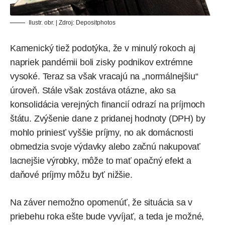
Ilustr. obr. | Zdroj:
Depositphotos
Kamenický tiež podotýka, že v minulý rokoch aj
napriek pandémii boli zisky podnikov extrémne
vysoké. Teraz sa však vracajú na „normálnejšiu“
úroveň. Stále však zostáva otázne, ako sa
konsolidácia verejných financií odrazí na príjmoch
štátu. Zvýšenie dane z pridanej hodnoty (DPH) by
mohlo priniesť vyššie príjmy, no ak domácnosti
obmedzia svoje výdavky alebo začnú nakupovať
lacnejšie výrobky, môže to mať opačný efekt a
daňové príjmy môžu byť nižšie.
Na záver nemožno opomenúť, že situácia sa v
priebehu roka ešte bude vyvíjať, a teda je možné,