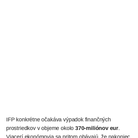
IFP konkrétne očakáva výpadok finančných
prostriedkov v objeme okolo
370-miliónov eur
.
Viacerí ekonómovia sa pritom obávajú, že nakoniec