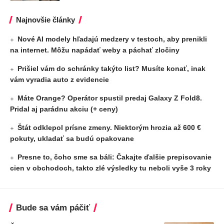
Najnovšie články
Nové AI modely hľadajú medzery v testoch, aby prenikli
na internet. Môžu napádať weby a páchať zločiny
Prišiel vám do schránky takýto list? Musíte konať, inak
vám vyradia auto z evidencie
Máte Orange? Operátor spustil predaj Galaxy Z Fold8.
Pridal aj parádnu akciu (+ ceny)
Štát odklepol prísne zmeny. Niektorým hrozia až 600 €
pokuty, ukladať sa budú opakovane
Presne to, čoho sme sa báli: Čakajte ďalšie prepisovanie
cien v obchodoch, takto zlé výsledky tu neboli vyše 3 roky
Bude sa vám páčiť