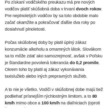
Po získaní vodičského preukazu má pre nových
vodičov platiť skúšobná doba v trvaní
dvoch rokov
.
Pre neplnoletých vodičov by sa toto obdobie malo
začať okamžite a pokračovať ďalšie dva roky po
dosiahnutí plnoletosti.
Počas skúšobnej doby by platil úplný zákaz
konzumácie alkoholu a omamných látok. Slovákom
sa to môže zdať ako samozrejmosť, avšak v Poľsku
je štandardne povolená tolerancia
do 0,2 promile
.
Okrem toho by platil aj zákaz vykonávania
taxislužieb alebo iných prepravných služieb.
A to nie je všetko. Vodiči v skúšobnej dobe majú tiež
podliehať prísnejším rýchlostným limitom, a to
80
km/h
mimo obce a
100 km/h
na diaľniciach (oproti