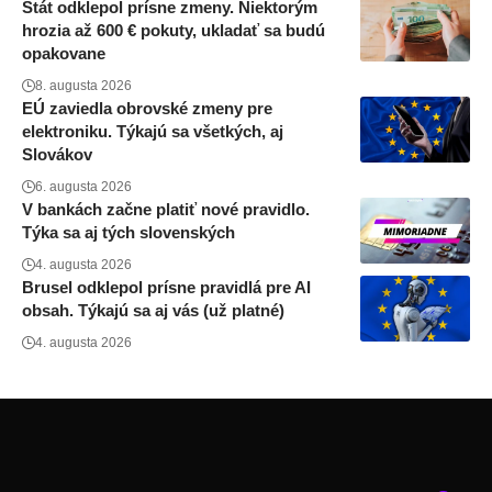
Štát odklepol prísne zmeny. Niektorým
hrozia až 600 € pokuty, ukladať sa budú
opakovane
8. augusta 2026
EÚ zaviedla obrovské zmeny pre
elektroniku. Týkajú sa všetkých, aj
Slovákov
6. augusta 2026
V bankách začne platiť nové pravidlo.
Týka sa aj tých slovenských
4. augusta 2026
Brusel odklepol prísne pravidlá pre AI
obsah. Týkajú sa aj vás (už platné)
4. augusta 2026