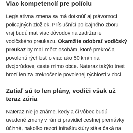
Viac kompetencií pre políciu
Legislatívna zmena sa má dotknúť aj právomocí
policajných zložiek. Príslušníci policajného zboru
vraj budú mať viac dôvodov na zadržanie
vodičského preukazu.
Okamžite odobrať vodičský
preukaz
by mali môcť osobám, ktoré prekročia
povolenú rýchlosť o viac ako 50 km/h na
dvojprúdovej ceste mimo obce. Nateraz takýto trest
hrozí len za prekročenie povolenej rýchlosti v obci.
Zatiaľ sú to len plány, vodiči však už
teraz zúria
Nateraz nie je známe, kedy a či vôbec budú
uvedené zmeny v rámci pravidiel cestnej premávky
účinné, nakoľko rezort infraštruktúry stále čaká na