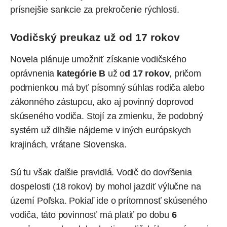
prísnejšie sankcie za prekročenie rýchlosti.
Vodičský preukaz už od 17 rokov
Novela plánuje umožniť získanie vodičského
oprávnenia
kategórie B
už o
d 17 rokov
, pričom
podmienkou má byť písomný súhlas rodiča alebo
zákonného zástupcu, ako aj povinný doprovod
skúseného vodiča. Stojí za zmienku, že podobný
systém už dlhšie nájdeme v iných európskych
krajinách, vrátane Slovenska.
Sú tu však ďalšie pravidlá. Vodič do dovŕšenia
dospelosti (18 rokov) by mohol jazdiť výlučne na
území Poľska. Pokiaľ ide o prítomnosť skúseného
vodiča, táto povinnosť má platiť po dobu
6