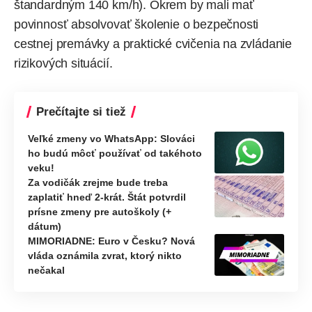
štandardným 140 km/h). Okrem by mali mať
povinnosť absolvovať školenie o bezpečnosti
cestnej premávky a praktické cvičenia na zvládanie
rizikových situácií.
Prečítajte si tiež
Veľké zmeny vo WhatsApp: Slováci
ho budú môcť používať od takéhoto
veku!
Za vodičák zrejme bude treba
zaplatiť hneď 2-krát. Štát potvrdil
prísne zmeny pre autoškoly (+
dátum)
MIMORIADNE: Euro v Česku? Nová
vláda oznámila zvrat, ktorý nikto
nečakal