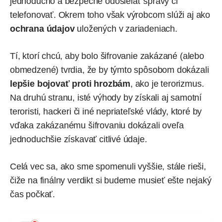
jednoducho a bezpečne odosielať správy či
telefonovať. Okrem toho však výrobcom slúži aj ako
ochrana údajov
uložených v zariadeniach.
Tí, ktorí chcú, aby bolo šifrovanie zakázané (alebo
obmedzené) tvrdia, že by týmto spôsobom dokázali
lepšie bojovať proti hrozbám
, ako je terorizmus.
Na druhú stranu, isté výhody by získali aj samotní
teroristi, hackeri či iné nepriateľské vlády, ktoré by
vďaka zakázanému šifrovaniu dokázali oveľa
jednoduchšie získavať citlivé údaje.
Celá vec sa, ako sme spomenuli vyššie, stále rieši,
čiže na finálny verdikt si budeme musieť ešte nejaký
čas počkať.