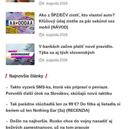
4. augusta 2026
Ako z ŠPZ/EČV zistiť, kto vlastní auto?
Kľúčový údaj zistíte za pár sekúnd cez
mobil (NÁVOD)
4. augusta 2026
V bankách začne platiť nové pravidlo.
Týka sa aj tých slovenských
4. augusta 2026
Najnovšie články
Takto vyzerá SMS-ka, ktorá vás pripraví o peniaze.
Potvrdili ďalší útok na Slovákov, skúšajú novú taktiku
Tak parádne slúchadlá len za 99 €? Do fitka aj lietadla si
beriem už len Nothing Ear (3a) (RECENZIA)
Došlo na najhoršie. Rusko chce do vojny nasadiť aj
bežných zamestnancov, už na tom pracuje