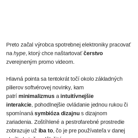
Preto začal výrobca spotrebnej elektroniky pracovať
na
hype
, ktorý chce naštartovať
čerstvo
zverejneným
promo videom
.
Hlavná pointa sa tentokrát točí okolo základných
pilierov softvérovej novinky, kam
patrí
minimalizmus
a
intuitívnejšie
interakcie
, pohodlnejšie ovládanie jednou rukou či
spomínaná
symbióza dizajnu
s dizajnom
zariadenia. Zoštíhlené a pestrofarebné prostredie
zobrazuje už
iba to
, čo je pre používateľa v danej