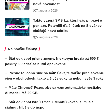
nová povinnosť
7. augusta 2026
Takto vyzerá SMS-ka, ktorá vás pripraví o
peniaze. Potvrdili ďalší útok na Slovákov,
skúšajú novú taktiku
5. augusta 2026
Najnovšie články
Štát odklepol prísne zmeny. Niektorým hrozia až 600 €
pokuty, ukladať sa budú opakovane
Presne to, čoho sme sa báli: Čakajte ďalšie prepisovanie
cien v obchodoch, takto zlé výsledky tu neboli vyše 3 roky
Máte Chrome? Pozor, aby sa vám automaticky nestiahol
AI model. Má 20 GB
Štát odklepol tvrdú zmenu. Mnohí Slováci si musia
siahnuť hlbšie do úspor