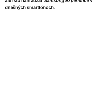
ale isto nahrádzať
Samsung Experience
v
dnešných smartfónoch.