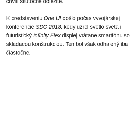
chvíli skutočne dôležité.
K predstaveniu
One UI
došlo počas vývojárskej
konferencie
SDC 2018
, kedy uzrel svetlo sveta i
futuristický
Infinity Flex
displej
vrátane smartfónu so
skladacou konštrukciou. Ten bol však odhalený iba
čiastočne.