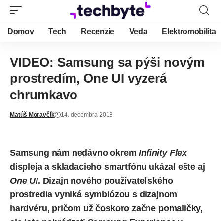
Domov
Tech
Recenzie
Veda
Elektromobilita
VIDEO: Samsung sa pýši novým
prostredím, One UI vyzerá
chrumkavo
Matúš Moravčík
14. decembra 2018
Samsung nám nedávno okrem
Infinity Flex
displeja
a
skladacieho smartfónu
ukázal ešte aj
One UI
. Dizajn nového používateľského
prostredia vyniká symbiózou s dizajnom
hardvéru, pričom už čoskoro začne pomaličky,