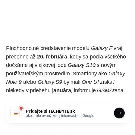
Plnohodnotné predstavenie modelu
Galaxy F
vraj
prebehne až
20. februára
, kedy sa podľa všetkého
dočkáme aj vlajkovej lode
Galaxy S10
s novým
používateľským prostredím. Smartfóny ako
Galaxy
Note 9
alebo
Galaxy S9
by mali
One UI
získať
niekedy v priebehu
januára
,
informuje
GSMArena
.
Pridajte si
TECHBYTE.sk
ako preferovaný zdroj informácií na Google