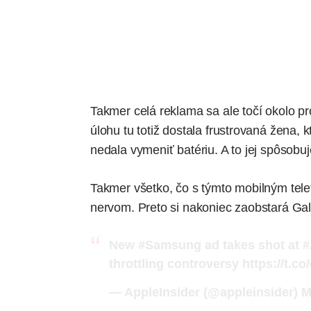
Takmer celá reklama sa ale točí okolo p
úlohu tu totiž dostala frustrovaná žena, 
nedala vymeniť batériu. A to jej spôsobuj
Takmer všetko, čo s týmto mobilným tele
nervom. Preto si nakoniec zaobstará Gal
New
#Samsung
ad takes shot at
#
throttling controversy
https://t.
— AppleInsider (@appleinsider)
M