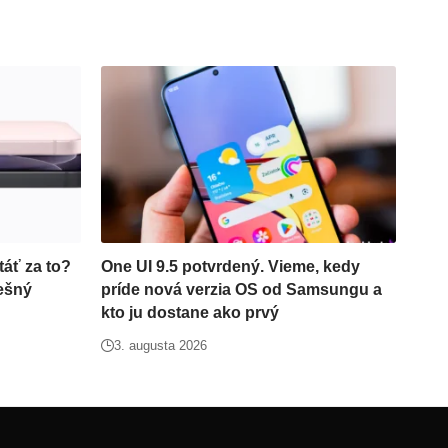
áť za to?
One UI 9.5 potvrdený. Vieme, kedy
iešný
príde nová verzia OS od Samsungu a
kto ju dostane ako prvý
3. augusta 2026