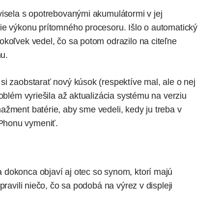
visela s opotrebovanými akumulátormi v jej
ie výkonu prítomného procesoru. Išlo o automatický
okoľvek vedel, čo sa potom odrazilo na citeľne
u.
si zaobstarať nový kúsok (respektíve mal, ale o nej
oblém vyriešila až aktualizácia systému na verziu
ažment batérie, aby sme vedeli, kedy ju treba v
Phonu vymeniť.
 dokonca objaví aj otec so synom, ktorí majú
pravili niečo, čo sa podobá na výrez v displeji