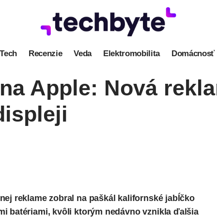
Tech
Recenzie
Veda
Elektromobilita
Domácnosť
na Apple: Nová rekl
ispleji
ej reklame zobral na paškál kalifornské jabĺčko
i batériami, kvôli ktorým nedávno vznikla ďalšia