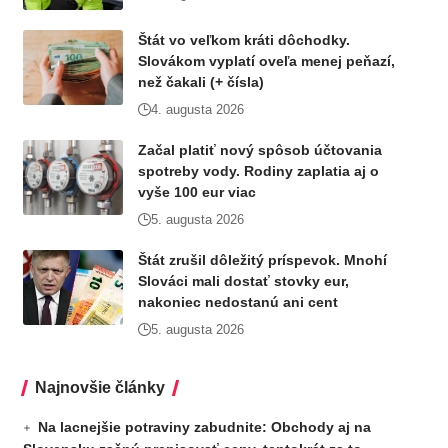
Štát vo veľkom kráti dôchodky.
Slovákom vyplatí oveľa menej peňazí,
než čakali (+ čísla)
4. augusta 2026
Začal platiť nový spôsob účtovania
spotreby vody. Rodiny zaplatia aj o
vyše 100 eur viac
5. augusta 2026
Štát zrušil dôležitý príspevok. Mnohí
Slováci mali dostať stovky eur,
nakoniec nedostanú ani cent
5. augusta 2026
Najnovšie články
Na lacnejšie potraviny zabudnite: Obchody aj na