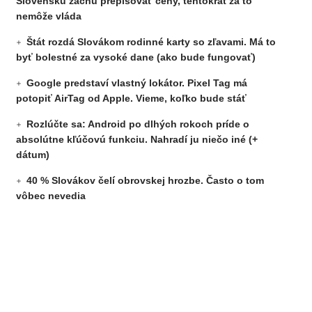
Slovensku začnú prepisovať ceny, tentokrát za to
nemôže vláda
Štát rozdá Slovákom rodinné karty so zľavami. Má to
byť bolestné za vysoké dane (ako bude fungovať)
Google predstaví vlastný lokátor. Pixel Tag má
potopiť AirTag od Apple. Vieme, koľko bude stáť
Rozlúčte sa: Android po dlhých rokoch príde o
absolútne kľúčovú funkciu. Nahradí ju niečo iné (+
dátum)
40 % Slovákov čelí obrovskej hrozbe. Často o tom
vôbec nevedia