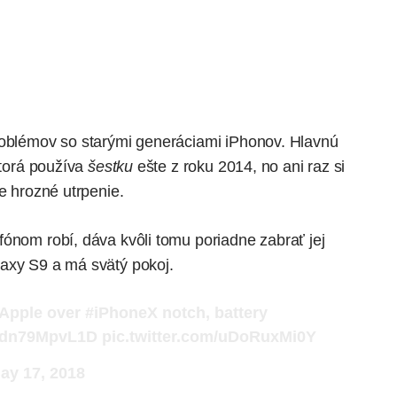
roblémov so starými generáciami iPhonov. Hlavnú
ktorá používa
šestku
ešte z roku 2014, no ani raz si
e hrozné utrpenie.
fónom robí, dáva kvôli tomu poriadne zabrať jej
axy S9 a má svätý pokoj.
Apple
over
#iPhoneX
notch, battery
co/dn79MpvL1D
pic.twitter.com/uDoRuxMi0Y
ay 17, 2018