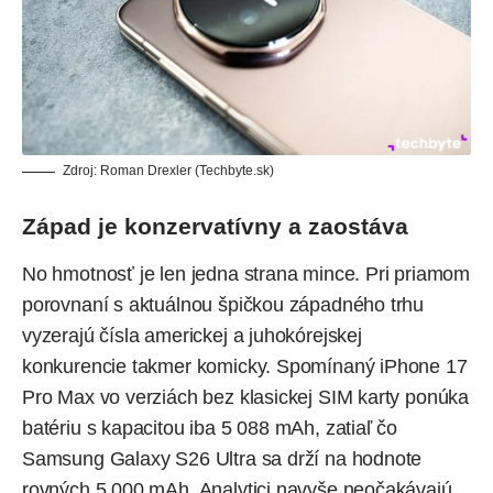
Zdroj: Roman Drexler (Techbyte.sk)
Západ je konzervatívny a zaostáva
No hmotnosť je len jedna strana mince. Pri priamom
porovnaní s aktuálnou špičkou západného trhu
vyzerajú čísla americkej a juhokórejskej
konkurencie takmer komicky. Spomínaný iPhone 17
Pro Max vo verziách bez klasickej SIM karty ponúka
batériu s kapacitou iba 5 088 mAh, zatiaľ čo
Samsung Galaxy S26 Ultra sa drží na hodnote
rovných 5 000 mAh. Analytici navyše neočakávajú,