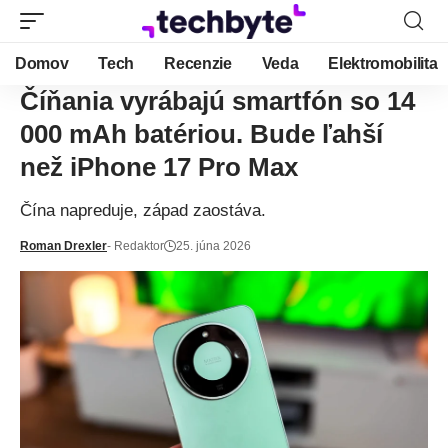
Domov
Tech
Recenzie
Veda
Elektromobilita
Číňania vyrábajú smartfón so 14
000 mAh batériou. Bude ľahší
než iPhone 17 Pro Max
Čína napreduje, západ zaostáva.
Roman Drexler
- Redaktor
25. júna 2026