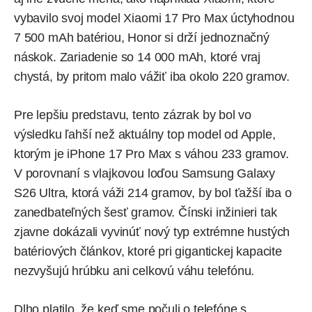
vybavilo svoj model Xiaomi 17 Pro Max úctyhodnou
7 500 mAh batériou, Honor si drží jednoznačný
náskok. Zariadenie so 14 000 mAh, ktoré vraj
chystá, by pritom malo vážiť iba okolo 220 gramov.
Pre lepšiu predstavu, tento zázrak by bol vo
výsledku ľahší než aktuálny top model od Apple,
ktorým je iPhone 17 Pro Max s váhou 233 gramov.
V porovnaní s vlajkovou loďou
Samsung Galaxy
S26 Ultra
, ktorá váži 214 gramov, by bol ťažší iba o
zanedbateľných šesť gramov. Čínski inžinieri tak
zjavne dokázali vyvinúť nový typ extrémne hustých
batériových článkov, ktoré pri gigantickej kapacite
nezvyšujú hrúbku ani celkovú váhu telefónu.
Dlho platilo, že keď sme počuli o telefóne s