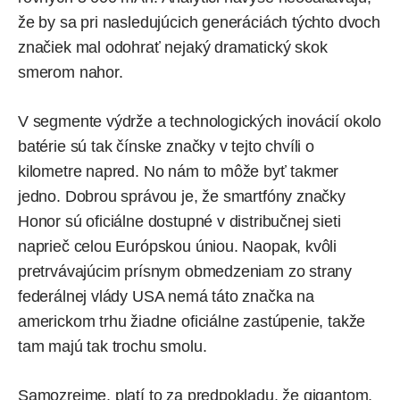
že by sa pri nasledujúcich generáciách týchto dvoch
značiek mal odohrať nejaký dramatický skok
smerom nahor.
V segmente výdrže a technologických inovácií okolo
batérie sú tak čínske značky v tejto chvíli o
kilometre napred. No nám to môže byť takmer
jedno. Dobrou správou je, že smartfóny značky
Honor sú oficiálne dostupné v distribučnej sieti
naprieč celou Európskou úniou. Naopak, kvôli
pretrvávajúcim prísnym obmedzeniam zo strany
federálnej vlády USA nemá táto značka na
americkom trhu žiadne oficiálne zastúpenie, takže
tam majú tak trochu smolu.
Samozrejme, platí to za predpokladu, že gigantom,