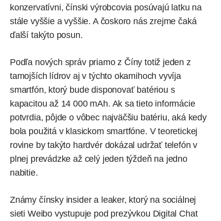
konzervatívni, čínski výrobcovia posúvajú latku na
stále vyššie a vyššie. A čoskoro nás zrejme čaká
ďalší takýto posun.
Podľa nových správ priamo z Číny totiž jeden z
tamojších lídrov aj v týchto okamihoch vyvíja
smartfón, ktorý bude disponovať batériou s
kapacitou až 14 000 mAh. Ak sa tieto informácie
potvrdia, pôjde o vôbec najväčšiu batériu, aká kedy
bola použitá v klasickom smartfóne. V teoretickej
rovine by takýto hardvér dokázal udržať telefón v
plnej prevádzke až celý jeden týždeň na jedno
nabitie.
Známy čínsky insider a leaker, ktorý na sociálnej
sieti Weibo vystupuje pod prezývkou Digital Chat