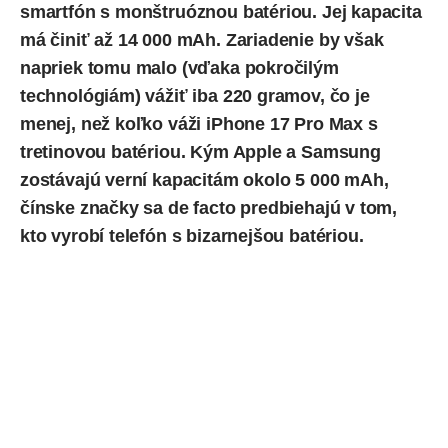
smartfón s monštruóznou batériou. Jej kapacita
má činiť až 14 000 mAh. Zariadenie by však
napriek tomu malo (vďaka pokročilým
technológiám) vážiť iba 220 gramov, čo je
menej, než koľko váži iPhone 17 Pro Max s
tretinovou batériou. Kým Apple a Samsung
zostávajú verní kapacitám okolo 5 000 mAh,
čínske značky sa de facto predbiehajú v tom,
kto vyrobí telefón s bizarnejšou batériou.