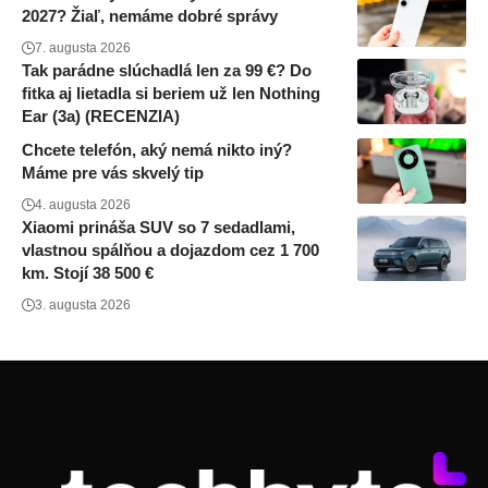
2027? Žiaľ, nemáme dobré správy
7. augusta 2026
Tak parádne slúchadlá len za 99 €? Do
fitka aj lietadla si beriem už len Nothing
Ear (3a) (RECENZIA)
Chcete telefón, aký nemá nikto iný?
Máme pre vás skvelý tip
4. augusta 2026
Xiaomi prináša SUV so 7 sedadlami,
vlastnou spálňou a dojazdom cez 1 700
km. Stojí 38 500 €
3. augusta 2026