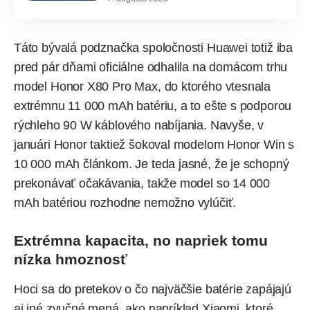
Táto bývalá podznačka spoločnosti Huawei totiž iba
pred pár dňami oficiálne odhalila na domácom trhu
model Honor X80 Pro Max, do ktorého vtesnala
extrémnu 11 000 mAh batériu, a to ešte s podporou
rýchleho 90 W káblového nabíjania. Navyše, v
januári Honor taktiež šokoval modelom Honor Win s
10 000 mAh článkom. Je teda jasné, že je schopný
prekonávať očakávania, takže model so 14 000
mAh batériou rozhodne nemožno vylúčiť.
Extrémna kapacita, no napriek tomu
nízka hmoznosť
Hoci sa do pretekov o čo najväčšie batérie zapájajú
aj iné zvučné mená, ako napríklad Xiaomi, ktoré