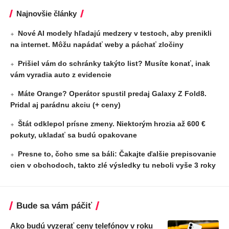
Najnovšie články
Nové AI modely hľadajú medzery v testoch, aby prenikli
na internet. Môžu napádať weby a páchať zločiny
Prišiel vám do schránky takýto list? Musíte konať, inak
vám vyradia auto z evidencie
Máte Orange? Operátor spustil predaj Galaxy Z Fold8.
Pridal aj parádnu akciu (+ ceny)
Štát odklepol prísne zmeny. Niektorým hrozia až 600 €
pokuty, ukladať sa budú opakovane
Presne to, čoho sme sa báli: Čakajte ďalšie prepisovanie
cien v obchodoch, takto zlé výsledky tu neboli vyše 3 roky
Bude sa vám páčiť
Ako budú vyzerať ceny telefónov v roku