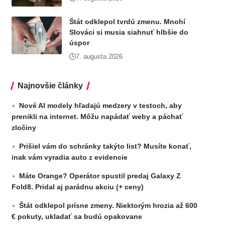
Štát odklepol tvrdú zmenu. Mnohí
Slováci si musia siahnuť hlbšie do
úspor
7. augusta 2026
Najnovšie články
Nové AI modely hľadajú medzery v testoch, aby
prenikli na internet. Môžu napádať weby a páchať
zločiny
Prišiel vám do schránky takýto list? Musíte konať,
inak vám vyradia auto z evidencie
Máte Orange? Operátor spustil predaj Galaxy Z
Fold8. Pridal aj parádnu akciu (+ ceny)
Štát odklepol prísne zmeny. Niektorým hrozia až 600
€ pokuty, ukladať sa budú opakovane