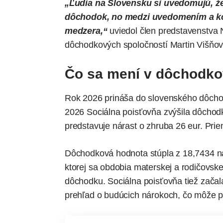
„Ľudia na Slovensku si uvedomujú, že 
dôchodok, no medzi uvedomením a kon
medzera,“
uviedol člen predstavenstva 
dôchodkových spoločností Martin Višňo
Čo sa mení v dôchodk
Rok 2026 prináša do slovenského dôcho
2026 Sociálna poisťovňa zvýšila dôchod
predstavuje nárast o zhruba 26 eur. Pri
Dôchodková hodnota stúpla z 18,7434 
ktorej sa obdobia materskej a rodičovsk
dôchodku. Sociálna poisťovňa tiež zača
prehľad o budúcich nárokoch, čo môže 