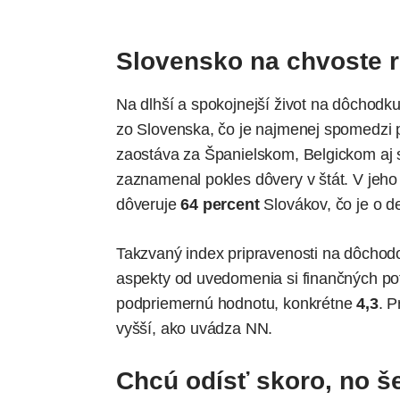
Slovensko na chvoste r
Na dlhší a spokojnejší život na dôchodku
zo Slovenska, čo je najmenej spomedzi p
zaostáva za Španielskom, Belgickom aj
zaznamenal pokles dôvery v štát. V jeh
dôveruje
64 percent
Slovákov, čo je o d
Takzvaný index pripravenosti na dôchodo
aspekty od uvedomenia si finančných pot
podpriemernú hodnotu, konkrétne
4,3
. P
vyšší, ako uvádza NN.
Chcú odísť skoro, no še