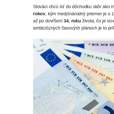
Slováci chcú ísť do dôchodku skôr ako 
rokov
, kým medzinárodný priemer je o 1,
až po dovŕšení
34. roku
života, čo je sí
ambicióznych časových plánoch je to príl