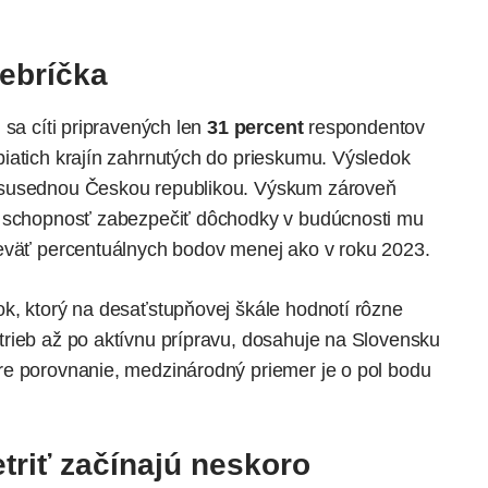
ebríčka
 sa cíti pripravených len
31 percent
respondentov
iatich krajín zahrnutých do prieskumu. Výsledok
 susednou Českou republikou. Výskum zároveň
o schopnosť zabezpečiť dôchodky v budúcnosti mu
eväť percentuálnych bodov menej ako v roku 2023.
k, ktorý na desaťstupňovej škále hodnotí rôzne
rieb až po aktívnu prípravu, dosahuje na Slovensku
re porovnanie, medzinárodný priemer je o pol bodu
triť začínajú neskoro