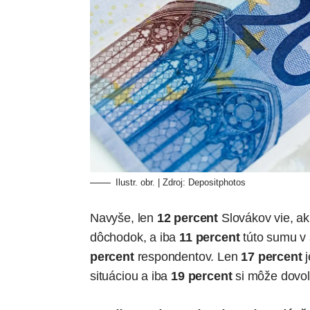
Ilustr. obr. | Zdroj:
Depositphotos
Navyše, len
12 percent
Slovákov vie, ak
dôchodok, a iba
11 percent
túto sumu v 
percent
respondentov. Len
17 percent
j
situáciou a iba
19 percent
si môže dovoli