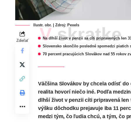
Ilustr. obr. | Zdroj: Pexels
V skratke
Na dlhší život v penzii sa cíti pripravených len 
Zdieľať
Slovensko skončilo posledné spomedzi piatich 
70 percent pracujúcich Slovákov nad 55 rokov 
Väčšina Slovákov by chcela odísť do
realita hovorí niečo iné.
Podľa medzin
dlhší život v penzii cíti pripravená l
výšku dôchodku prejavuje iba 11 perce
medzi tým, čo ľudia chcú, a tým, čo p