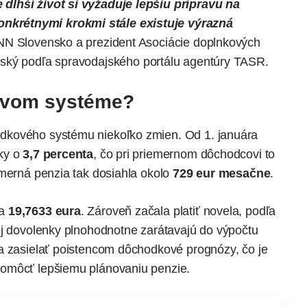
dlhší život si vyžaduje lepšiu prípravu na
krétnymi krokmi stále existuje výrazná
NN Slovensko a prezident Asociácie doplnkových
vský
podľa
spravodajského portálu agentúry TASR.
ovom systéme?
dkového systému niekoľko zmien. Od 1. januára
ky o
3,7 percenta
, čo pri priemernom dôchodcovi to
emerná penzia tak dosiahla okolo
729 eur mesačne
.
na
19,7633 eura
. Zároveň začala platiť novela, podľa
ej dovolenky plnohodnotne zarátavajú do výpočtu
la zasielať poistencom
dôchodkové prognózy
, čo je
pomôcť lepšiemu plánovaniu penzie.