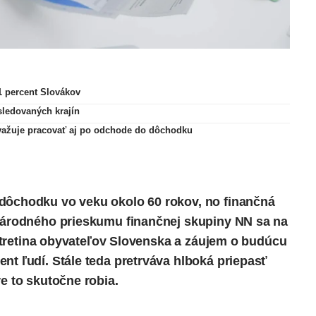
31 percent Slovákov
sledovaných krajín
zvažuje pracovať aj po odchode do dôchodku
 dôchodku vo veku okolo 60 rokov, no finančná
árodného prieskumu
finančnej skupiny NN sa na
en tretina obyvateľov Slovenska a záujem o budúcu
nt ľudí. Stále teda pretrváva hlboká priepasť
re to skutočne robia.