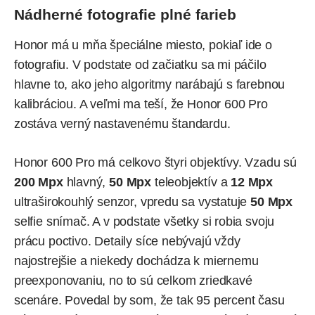
Nádherné fotografie plné farieb
Honor má u mňa špeciálne miesto, pokiaľ ide o
fotografiu. V podstate od začiatku sa mi páčilo
hlavne to, ako jeho algoritmy narábajú s farebnou
kalibráciou. A veľmi ma teší, že Honor 600 Pro
zostáva verný nastavenému štandardu.
Honor 600 Pro má celkovo štyri objektívy. Vzadu sú
200 Mpx
hlavný,
50 Mpx
teleobjektív a
12 Mpx
ultraširokouhlý senzor, vpredu sa vystatuje
50 Mpx
selfie snímač. A v podstate všetky si robia svoju
prácu poctivo. Detaily síce nebývajú vždy
najostrejšie a niekedy dochádza k miernemu
preexponovaniu, no to sú celkom zriedkavé
scenáre. Povedal by som, že tak 95 percent času