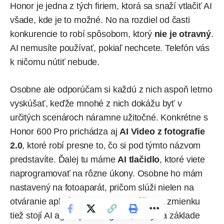
Honor je jedna z tých firiem, ktorá sa snaží vtlačiť AI
všade, kde je to možné. No na rozdiel od časti
konkurencie to robí spôsobom, ktorý
nie je otravný
.
AI nemusíte používať, pokiaľ nechcete. Telefón vás
k ničomu nútiť nebude.
Osobne ale odporúčam si každú z nich aspoň letmo
vyskúšať, keďže mnohé z nich dokážu byť v
určitých scenároch náramne užitočné. Konkrétne s
Honor 600 Pro prichádza aj
AI Video z fotografie
2.0
, ktoré robí presne to, čo si pod týmto názvom
predstavíte. Ďalej tu máme
AI tlačidlo
, ktoré viete
naprogramovať na rôzne úkony. Osobne ho mám
nastavený na fotoaparát, pričom slúži nielen na
otváranie aplikácie, ale aj ako spúšť. Za zmienku
tiež stojí AI agent pre fotografie, ktorý na základe