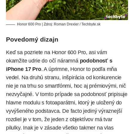
Honor 600 Pro | Zdroj: Roman Drexler / Techbyte.sk
Povedomý dizajn
Keď sa pozriete na Honor 600 Pro, asi vám
okamžite udrie do očí náramná
podobnosť s
iPhone 17 Pro
. A úprimne, Honor to podľa mňa
vedel. Na druhú stranu, inšpirácia od konkurencie
nie je na trhu so smartfónmi, hoc aj prémiovými, nič
nezvyčajné. V tomto prípade sa podobnosť pripisuje
hlavne modulu s fotoaparátmi, ktorý je uložený do
vyvýšeného podstavca. De facto jediný výraznejší
rozdiel je v tom, že jeden z objektívov má tvar
pilulky. Inak je v zásade všetko takmer na vlas