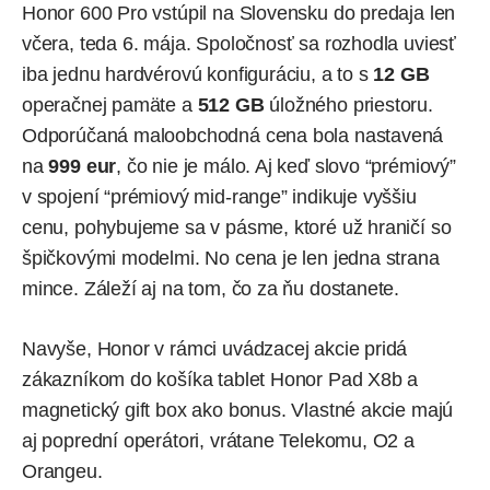
Honor 600 Pro vstúpil na Slovensku do predaja len
včera, teda 6. mája. Spoločnosť sa rozhodla uviesť
iba jednu hardvérovú konfiguráciu, a to s
12 GB
operačnej pamäte a
512 GB
úložného priestoru.
Odporúčaná maloobchodná cena bola nastavená
na
999 eur
, čo nie je málo. Aj keď slovo “prémiový”
v spojení “prémiový mid-range” indikuje vyššiu
cenu, pohybujeme sa v pásme, ktoré už hraničí so
špičkovými modelmi. No cena je len jedna strana
mince. Záleží aj na tom, čo za ňu dostanete.
Navyše, Honor v rámci
uvádzacej akcie
pridá
zákazníkom do košíka tablet Honor Pad X8b a
magnetický gift box ako bonus. Vlastné akcie majú
aj poprední operátori, vrátane Telekomu, O2 a
Orangeu.