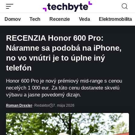
Domov
Tech
Recenzie
Veda
Elektromobilita
RECENZIA Honor 600 Pro:
Náramne sa podobá na iPhone,
no vo vnútri je to úplne iný
telefón
Honor 600 Pro je nový prémiový mid-range s cenou
necelých 1 000 eur. Za túto cenu dostanete skvelú
výbavu a jasne povedomý dizajn.
Roman Drexler
- Redaktor
7. mája 2026