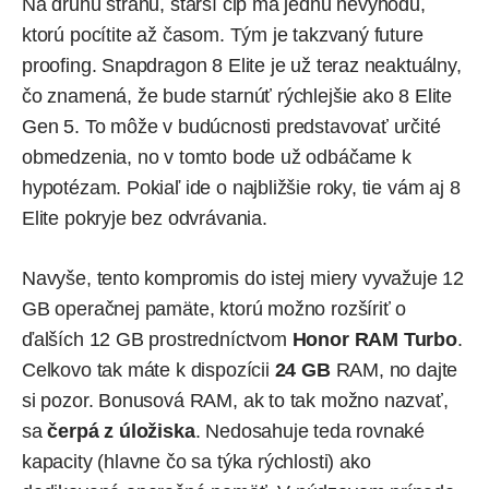
Na druhú stranu, starší čip má jednu nevýhodu,
ktorú pocítite až časom. Tým je takzvaný future
proofing. Snapdragon 8 Elite je už teraz neaktuálny,
čo znamená, že bude starnúť rýchlejšie ako 8 Elite
Gen 5. To môže v budúcnosti predstavovať určité
obmedzenia, no v tomto bode už odbáčame k
hypotézam. Pokiaľ ide o najbližšie roky, tie vám aj 8
Elite pokryje bez odvrávania.
Navyše, tento kompromis do istej miery vyvažuje 12
GB operačnej pamäte, ktorú možno rozšíriť o
ďalších 12 GB prostredníctvom
Honor RAM Turbo
.
Celkovo tak máte k dispozícii
24 GB
RAM, no dajte
si pozor. Bonusová RAM, ak to tak možno nazvať,
sa
čerpá z úložiska
. Nedosahuje teda rovnaké
kapacity (hlavne čo sa týka rýchlosti) ako