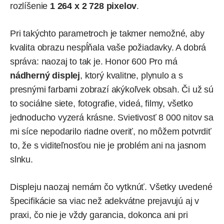
rozlíšenie
1 264 x 2 728 pixelov
.
Pri takýchto parametroch je takmer nemožné, aby
kvalita obrazu nespĺňala vaše požiadavky. A dobrá
správa: naozaj to tak je. Honor 600 Pro má
nádherný displej
, ktorý kvalitne, plynulo a s
presnými farbami zobrazí akýkoľvek obsah. Či už sú
to sociálne siete, fotografie, videá, filmy, všetko
jednoducho vyzerá krásne. Svietivosť 8 000 nitov sa
mi síce nepodarilo riadne overiť, no môžem potvrdiť
to, že s viditeľnosťou nie je problém ani na jasnom
slnku.
Displeju naozaj nemám čo vytknúť. Všetky uvedené
špecifikácie sa viac než adekvátne prejavujú aj v
praxi, čo nie je vždy garancia, dokonca ani pri