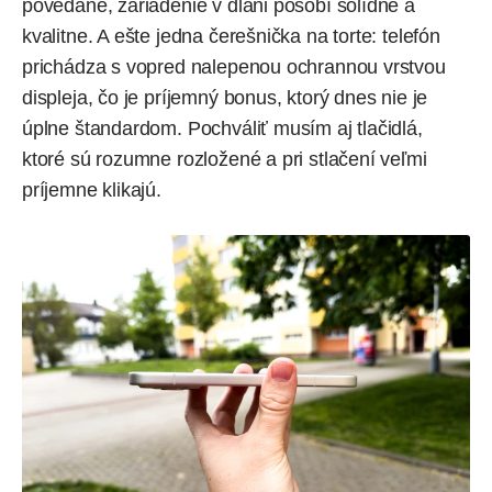
povedané, zariadenie v dlani pôsobí solídne a
kvalitne. A ešte jedna čerešnička na torte: telefón
prichádza s vopred nalepenou ochrannou vrstvou
displeja, čo je príjemný bonus, ktorý dnes nie je
úplne štandardom. Pochváliť musím aj tlačidlá,
ktoré sú rozumne rozložené a pri stlačení veľmi
príjemne klikajú.