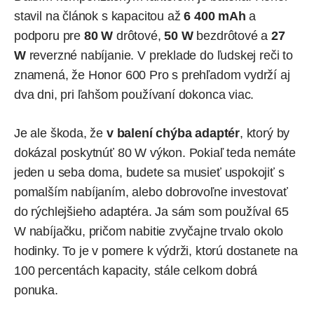
stavil na článok s kapacitou až
6 400 mAh
a
podporu pre
80 W
drôtové,
50 W
bezdrôtové a
27
W
reverzné nabíjanie. V preklade do ľudskej reči to
znamená, že Honor 600 Pro s prehľadom vydrží aj
dva dni, pri ľahšom používaní dokonca viac.
Je ale škoda, že
v balení chýba adaptér
, ktorý by
dokázal poskytnúť 80 W výkon. Pokiaľ teda nemáte
jeden u seba doma, budete sa musieť uspokojiť s
pomalším nabíjaním, alebo dobrovoľne investovať
do rýchlejšieho adaptéra. Ja sám som používal 65
W nabíjačku, pričom nabitie zvyčajne trvalo okolo
hodinky. To je v pomere k výdrži, ktorú dostanete na
100 percentách kapacity, stále celkom dobrá
ponuka.