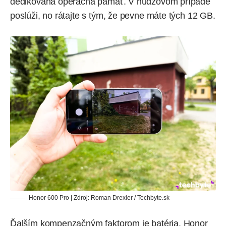
dedikovaná operačná pamäť. V núdzovom prípade
poslúži, no rátajte s tým, že pevne máte tých 12 GB.
Honor 600 Pro | Zdroj: Roman Drexler / Techbyte.sk
Ďalším kompenzačným faktorom je batéria. Honor