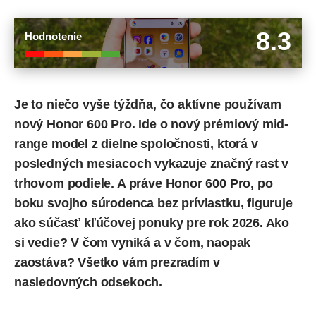
8.3
Hodnotenie
Je to niečo vyše týždňa, čo aktívne používam
nový Honor 600 Pro. Ide o nový prémiový mid-
range model z dielne spoločnosti, ktorá v
posledných mesiacoch vykazuje značný rast v
trhovom podiele. A práve Honor 600 Pro, po
boku svojho súrodenca bez prívlastku, figuruje
ako súčasť kľúčovej ponuky pre rok 2026. Ako
si vedie? V čom vyniká a v čom, naopak
zaostáva? Všetko vám prezradím v
nasledovných odsekoch.