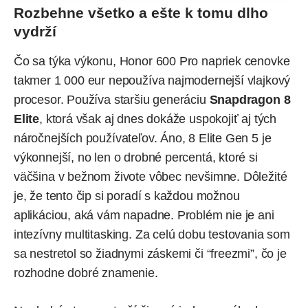
Rozbehne všetko a ešte k tomu dlho
vydrží
Čo sa týka výkonu, Honor 600 Pro napriek cenovke
takmer 1 000 eur nepoužíva najmodernejší vlajkový
procesor. Používa staršiu generáciu
Snapdragon 8
Elite
, ktorá však aj dnes dokáže uspokojiť aj tých
náročnejších používateľov. Áno, 8 Elite Gen 5 je
výkonnejší, no len o drobné percentá, ktoré si
väčšina v bežnom živote vôbec nevšimne. Dôležité
je, že tento čip si poradí s každou možnou
aplikáciou, aká vám napadne. Problém nie je ani
intezívny multitasking. Za celú dobu testovania som
sa nestretol so žiadnymi záskemi či “freezmi”, čo je
rozhodne dobré znamenie.