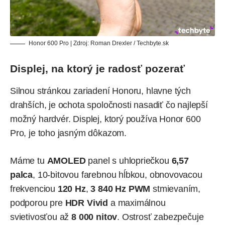
Honor 600 Pro | Zdroj: Roman Drexler / Techbyte.sk
Displej, na ktorý je radosť pozerať
Silnou stránkou zariadení Honoru, hlavne tých
drahších, je ochota spoločnosti nasadiť čo najlepší
možný hardvér. Displej, ktorý používa Honor 600
Pro, je toho jasným dôkazom.
Máme tu
AMOLED
panel s uhlopriečkou
6,57
palca
, 10-bitovou farebnou hĺbkou, obnovovacou
frekvenciou
120 Hz
,
3 840 Hz PWM
stmievaním,
podporou pre
HDR Vivid
a maximálnou
svietivosťou až
8 000 nitov
. Ostrosť zabezpečuje