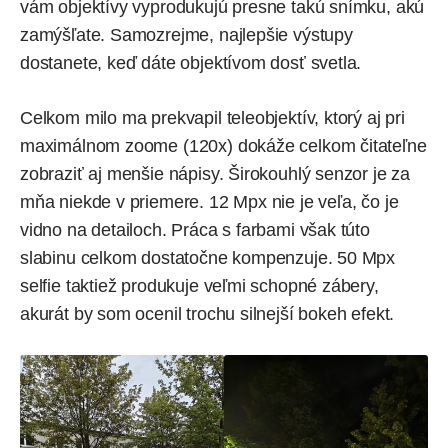
vám objektívy vyprodukujú presne takú snímku, akú
zamýšľate. Samozrejme, najlepšie výstupy
dostanete, keď dáte objektívom dosť svetla.
Celkom milo ma prekvapil teleobjektív, ktorý aj pri
maximálnom zoome (120x) dokáže celkom čitateľne
zobraziť aj menšie nápisy. Širokouhlý senzor je za
mňa niekde v priemere. 12 Mpx nie je veľa, čo je
vidno na detailoch. Práca s farbami však túto
slabinu celkom dostatočne kompenzuje. 50 Mpx
selfie taktiež produkuje veľmi schopné zábery,
akurát by som ocenil trochu silnejší bokeh efekt.