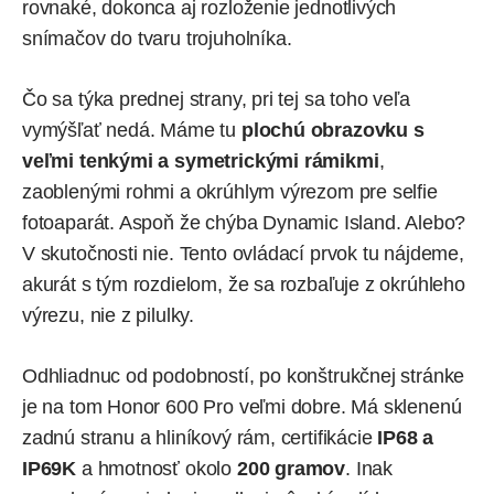
rovnaké, dokonca aj rozloženie jednotlivých
snímačov do tvaru trojuholníka.
Čo sa týka prednej strany, pri tej sa toho veľa
vymýšľať nedá. Máme tu
plochú obrazovku s
veľmi tenkými a symetrickými rámikmi
,
zaoblenými rohmi a okrúhlym výrezom pre selfie
fotoaparát. Aspoň že chýba Dynamic Island. Alebo?
V skutočnosti nie. Tento ovládací prvok tu nájdeme,
akurát s tým rozdielom, že sa rozbaľuje z okrúhleho
výrezu, nie z pilulky.
Odhliadnuc od podobností, po konštrukčnej stránke
je na tom Honor 600 Pro veľmi dobre. Má sklenenú
zadnú stranu a hliníkový rám, certifikácie
IP68 a
IP69K
a hmotnosť okolo
200 gramov
. Inak