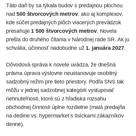
Táto daň by sa týkala budov s predajnou plochou
nad
500 štvorcových metrov
, ako aj komplexov,
kde súčet predajných plôch viacerých prevádzok
presahuje
1 500 štvorcových metrov
. Novela
prešla do druhého čítania v Národnej rade SR. Ak ju
schvália, účinnosť nadobudne už
1. januára 2027
.
Dôvodová správa k novele uvádza, že dnešná
právna úprava výslovne neustanovuje osobitný
sadzobný režim pre tieto priestory. Podľa SNS tak
môžu v jednej sadzobnej kategórii vystupovať
nehnuteľnosti, ktoré sú z hľadiska rozsahu
obchodnej činnosti úplne rozdielne (malá predajňa
na dedine vs. hypermarket s tisíckami zákazníkov
denne).