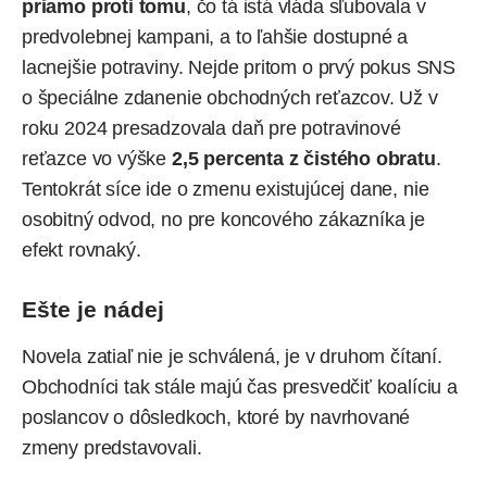
priamo proti tomu
, čo tá istá vláda sľubovala v
predvolebnej kampani, a to ľahšie dostupné a
lacnejšie potraviny. Nejde pritom o prvý pokus SNS
o špeciálne zdanenie obchodných reťazcov. Už v
roku 2024 presadzovala daň pre potravinové
reťazce vo výške
2,5 percenta z čistého obratu
.
Tentokrát síce ide o zmenu existujúcej dane, nie
osobitný odvod, no pre koncového zákazníka je
efekt rovnaký.
Ešte je nádej
Novela zatiaľ nie je schválená, je v druhom čítaní.
Obchodníci tak stále majú čas presvedčiť koalíciu a
poslancov o dôsledkoch, ktoré by navrhované
zmeny predstavovali.