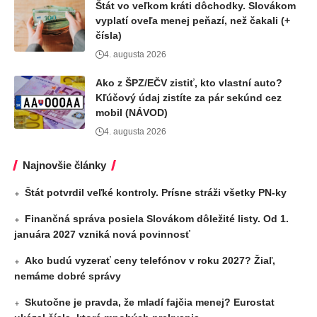
Štát vo veľkom kráti dôchodky. Slovákom
vyplatí oveľa menej peňazí, než čakali (+
čísla)
4. augusta 2026
Ako z ŠPZ/EČV zistiť, kto vlastní auto?
Kľúčový údaj zistíte za pár sekúnd cez
mobil (NÁVOD)
4. augusta 2026
Najnovšie články
Štát potvrdil veľké kontroly. Prísne stráži všetky PN-ky
Finančná správa posiela Slovákom dôležité listy. Od 1.
januára 2027 vzniká nová povinnosť
Ako budú vyzerať ceny telefónov v roku 2027? Žiaľ,
nemáme dobré správy
Skutočne je pravda, že mladí fajčia menej? Eurostat