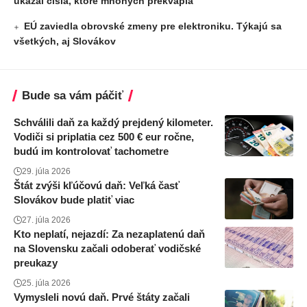
ukázal čísla, ktoré mnohých prekvapia
EÚ zaviedla obrovské zmeny pre elektroniku. Týkajú sa
všetkých, aj Slovákov
Bude sa vám páčiť
Schválili daň za každý prejdený kilometer.
Vodiči si priplatia cez 500 € eur ročne,
budú im kontrolovať tachometre
29. júla 2026
Štát zvýši kľúčovú daň: Veľká časť
Slovákov bude platiť viac
27. júla 2026
Kto neplatí, nejazdí: Za nezaplatenú daň
na Slovensku začali odoberať vodičské
preukazy
25. júla 2026
Vymysleli novú daň. Prvé štáty začali