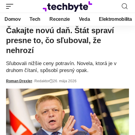
Domov
Tech
Recenzie
Veda
Elektromobilita
Čakajte novú daň. Štát spraví
presne to, čo sľuboval, že
nehrozí
Sľubovali nižšie ceny potravín. Novela, ktorá je v
druhom čítaní, spôsobí presný opak.
Roman Drexler
- Redaktor
26. mája 2026