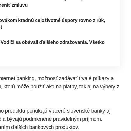
meniť zmluvu
lovákom kradnú celoživotné úspory rovno z rúk,
t
Vodiči sa obávali ďalšieho zdražovania. Všetko
nternet banking, možnosť zadávať trvalé príkazy a
u, ktorú môže použiť ako na platby, tak aj na výbery z
produktu ponúkajú viaceré slovenské banky aj
idla bývajú podmienené pravidelným príjmom,
aním ďalších bankových produktov.