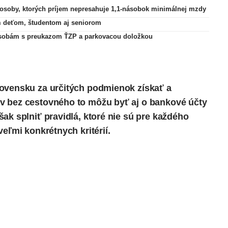
osoby, ktorých príjem nepresahuje 1,1-násobok minimálnej mzdy
m deťom, študentom aj seniorom
 osobám s preukazom ŤZP a parkovacou doložkou
lovensku za určitých podmienok získať a
v bez cestovného to môžu byť aj o bankové účty
ak splniť pravidlá, ktoré nie sú pre každého
eľmi konkrétnych kritérií.