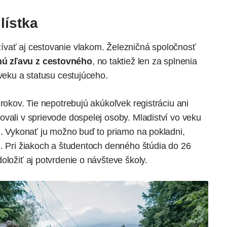
lístka
ívať aj cestovanie vlakom. Železničná spoločnosť
nú zľavu z cestovného
, no taktiež len za splnenia
 veku a statusu cestujúceho.
rokov. Tie nepotrebujú akúkoľvek registráciu ani
vali v sprievode dospelej osoby. Mladiství vo veku
ú. Vykonať ju možno buď to priamo na pokladni,
m. Pri žiakoch a študentoch denného štúdia do 26
oložiť aj potvrdenie o návšteve školy.