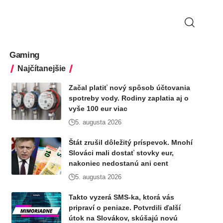
Gaming
Najčítanejšie
Začal platiť nový spôsob účtovania
spotreby vody. Rodiny zaplatia aj o
vyše 100 eur viac
5. augusta 2026
Štát zrušil dôležitý príspevok. Mnohí
Slováci mali dostať stovky eur,
nakoniec nedostanú ani cent
5. augusta 2026
Takto vyzerá SMS-ka, ktorá vás
pripraví o peniaze. Potvrdili ďalší
útok na Slovákov, skúšajú novú