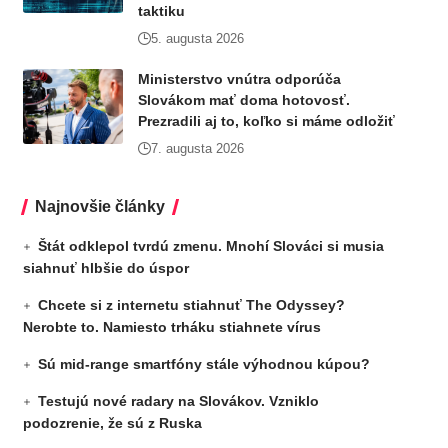
taktiku
5. augusta 2026
Ministerstvo vnútra odporúča
Slovákom mať doma hotovosť.
Prezradili aj to, koľko si máme odložiť
7. augusta 2026
Najnovšie články
Štát odklepol tvrdú zmenu. Mnohí Slováci si musia
siahnuť hlbšie do úspor
Chcete si z internetu stiahnuť The Odyssey?
Nerobte to. Namiesto trháku stiahnete vírus
Sú mid-range smartfóny stále výhodnou kúpou?
Testujú nové radary na Slovákov. Vzniklo
podozrenie, že sú z Ruska