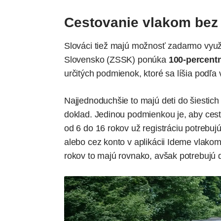
Cestovanie vlakom bez 
Slováci tiež majú možnosť zadarmo využ
Slovensko (ZSSK) ponúka
100-percent
určitých podmienok, ktoré sa líšia podľa
Najjednoduchšie to majú deti do šiestich 
doklad. Jedinou podmienkou je, aby cesto
od 6 do 16 rokov už registráciu potrebuj
alebo cez konto v aplikácii Ideme vlako
rokov to majú rovnako, avšak potrebujú d