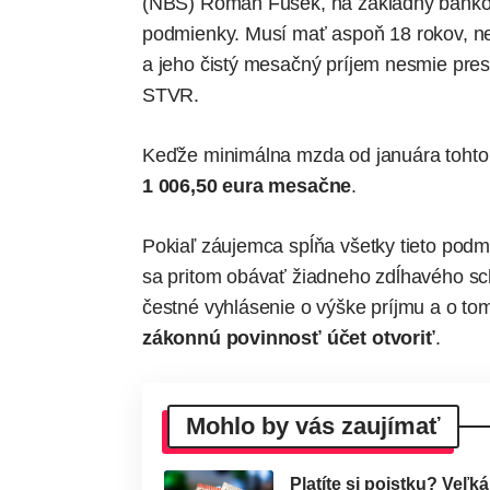
(NBS) Roman Fusek, na základný bankový
podmienky. Musí mať aspoň 18 rokov, ne
a jeho čistý mesačný príjem nesmie pr
STVR.
Keďže minimálna mzda od januára tohto
1 006,50 eura mesačne
.
Pokiaľ záujemca spĺňa všetky tieto podm
sa pritom obávať žiadneho zdĺhavého sc
čestné vyhlásenie o výške príjmu a o t
zákonnú povinnosť účet otvoriť
.
Mohlo by vás zaujímať
Platíte si poistku? Veľk