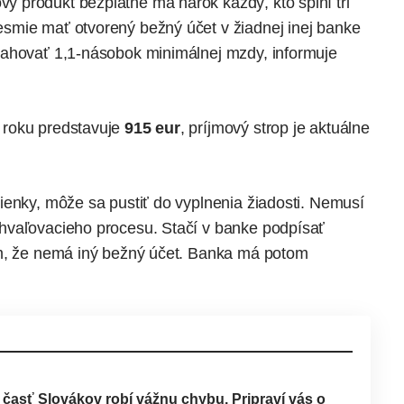
 produkt bezplatne má nárok každý, kto splní tri
smie mať otvorený bežný účet v žiadnej inej
banke
esahovať 1,1-násobok minimálnej mzdy,
informuje
 roku predstavuje
915 eur
, príjmový strop je aktuálne
ienky, môže sa pustiť do vyplnenia žiadosti. Nemusí
hvaľovacieho procesu. Stačí v banke podpísať
om, že nemá iný bežný účet. Banka má potom
á časť Slovákov robí vážnu chybu. Pripraví vás o