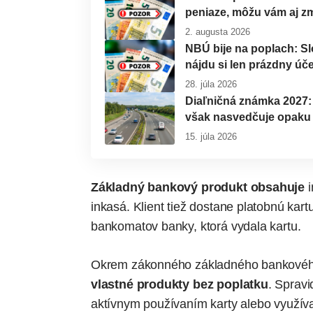
peniaze, môžu vám aj z
2. augusta 2026
NBÚ bije na poplach: S
nájdu si len prázdny úče
28. júla 2026
Diaľničná známka 2027: 
však nasvedčuje opaku
15. júla 2026
Základný bankový produkt obsahuje
i
inkasá. Klient tiež dostane platobnú kart
bankomatov banky, ktorá vydala kartu.
Okrem zákonného základného bankového 
vlastné produkty bez poplatku
. Sprav
aktívnym používaním karty alebo využív