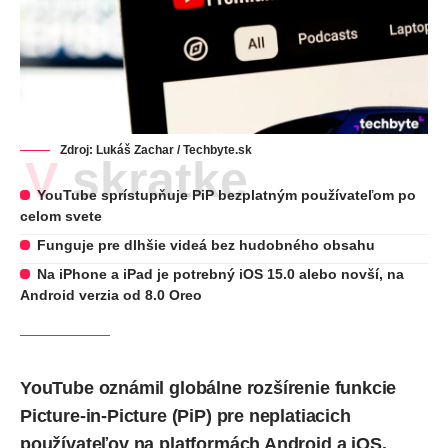
Zdroj: Lukáš Zachar / Techbyte.sk
V skratke
YouTube sprístupňuje PiP bezplatným používateľom po
celom svete
Funguje pre dlhšie videá bez hudobného obsahu
Na iPhone a iPad je potrebný iOS 15.0 alebo novší, na
Android verzia od 8.0 Oreo
YouTube oznámil globálne rozšírenie funkcie
Picture-in-Picture (PiP) pre neplatiacich
používateľov na platformách
Android
a
iOS
.