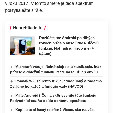
v roku 2017. V tomto smere je teda spektrum
pokrytia ešte širšie.
Neprehliadnite
Rozlúčte sa: Android po dlhých
rokoch príde o absolútne kľúčovú
funkciu. Nahradí ju niečo iné (+
dátum)
Microsoft varuje: Nainštalujte si aktualizáciu, inak
prídete o dôležitú funkciu. Máte na to už len chvíľu
Pomalá Wi-Fi? Tento trik je jednoduchý a zadarmo.
Zvládne ho každý a funguje vždy (NÁVOD)
Máte Android? Čo najskôr vypnite túto funkciu.
Podvodníci cez ňu obídu ochranu operátora
Kúpili ste si lacný telefón? Vieme, ako na vás