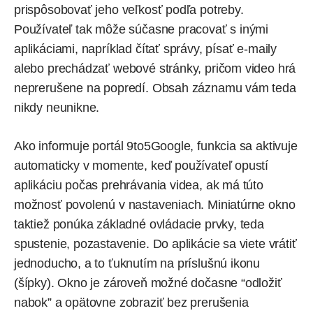
prispôsobovať jeho veľkosť podľa potreby.
Používateľ tak môže súčasne pracovať s inými
aplikáciami, napríklad čítať správy, písať e-maily
alebo prechádzať webové stránky, pričom video hrá
neprerušene na popredí. Obsah záznamu vám teda
nikdy neunikne.
Ako
informuje
portál 9to5Google, funkcia sa aktivuje
automaticky v momente, keď používateľ opustí
aplikáciu počas prehrávania videa, ak má túto
možnosť povolenú v nastaveniach. Miniatúrne okno
taktiež ponúka základné ovládacie prvky, teda
spustenie, pozastavenie. Do aplikácie sa viete vrátiť
jednoducho, a to ťuknutím na príslušnú ikonu
(šípky). Okno je zároveň možné dočasne “odložiť
nabok” a opätovne zobraziť bez prerušenia