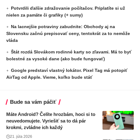
Potvrdili ďalšie zdražovanie počítačov. Priplatíte si už
nielen za pamäte či grafiky (+ sumy)
Na lacnejšie potraviny zabudnite: Obchody aj na
Slovensku začnú prepisovať ceny, tentokrát za to nemôže
vláda
Štát rozdá Slovákom rodinné karty so zľavami. Má to byť
bolestné za vysoké dane (ako bude fungovať)
Google predstaví vlastný lokátor. Pixel Tag má potopiť
AirTag od Apple. Vieme, koľko bude stáť
Bude sa vám páčiť
Máte Android? Čelíte hrozbám, hoci si to
neuvedomujete. Vyriešiť sa to dá pár
krokmi, zvládne ich každý
21. júla 2026