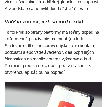
viedli k špekuláciám o blízkej globálnej dostupnosti.
A v podstate sa nemýlili, len to “chvíľu” trvalo.
Väčšia zmena, než sa môže zdať
Tento krok zo strany platformy má reálny dopad na
každodenné používanie pre mnohých ľudí.
Sledovanie dlhšieho spravodajského komentára,
podcastu alebo vzdelávacieho videa popri iných
činnostiach na mobile doteraz vyžadovalo buď
Premium predplatné, alebo trpezlivé čakanie s
otvorenou aplikáciou na popredí.