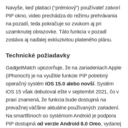
Navyše, keď platiaci (“prémiový”) používateľ zatvorí
PiP okno, video prechádza do režimu prehrávania
na pozadí, teda pokračuje so zvukom aj pri
uzamknutej obrazovke. Táto funkcia v pozadí
zostáva aj naďalej exkluzivitou plateného plánu.
Technické požiadavky
GadgetMatch upozorňuje, že na zariadeniach Apple
(iPhonoch) je na využitie funkcie PiP potrebný
operačný systém
iOS 15.0 alebo novší
. Systém
iOS 15 však debutoval ešte v septembri 2021, čo v
praxi znamená, že funkcia bude dostupná na
prevažnej väčšine aktuálne používaných zariadení.
Na smartfónoch so systémom Android je podpora
PiP dostupná
od verzie Android 8.0 Oreo
, vydanej