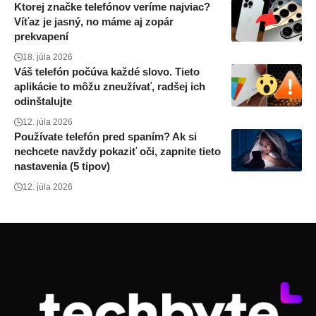
Ktorej značke telefónov veríme najviac?
Víťaz je jasný, no máme aj zopár
prekvapení
18. júla 2026
Váš telefón počúva každé slovo. Tieto
aplikácie to môžu zneužívať, radšej ich
odinštalujte
12. júla 2026
Používate telefón pred spaním? Ak si
nechcete navždy pokaziť oči, zapnite tieto
nastavenia (5 tipov)
12. júla 2026