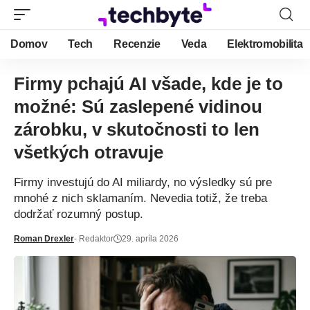
Domov
Tech
Recenzie
Veda
Elektromobilita
Firmy pchajú AI všade, kde je to
možné: Sú zaslepené vidinou
zárobku, v skutočnosti to len
všetkých otravuje
Firmy investujú do AI miliardy, no výsledky sú pre
mnohé z nich sklamaním. Nevedia totiž, že treba
dodržať rozumný postup.
Roman Drexler
- Redaktor
29. apríla 2026