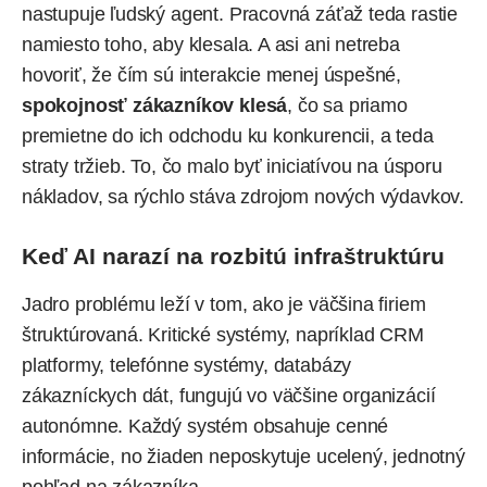
nastupuje ľudský agent. Pracovná záťaž teda rastie
namiesto toho, aby klesala. A asi ani netreba
hovoriť, že čím sú interakcie menej úspešné,
spokojnosť zákazníkov klesá
, čo sa priamo
premietne do ich odchodu ku konkurencii, a teda
straty tržieb. To, čo malo byť iniciatívou na úsporu
nákladov, sa rýchlo stáva zdrojom nových výdavkov.
Keď AI narazí na rozbitú infraštruktúru
Jadro problému leží v tom, ako je väčšina firiem
štruktúrovaná. Kritické systémy, napríklad CRM
platformy, telefónne systémy, databázy
zákazníckych dát, fungujú vo väčšine organizácií
autonómne. Každý systém obsahuje cenné
informácie, no žiaden neposkytuje ucelený, jednotný
pohľad na zákazníka.