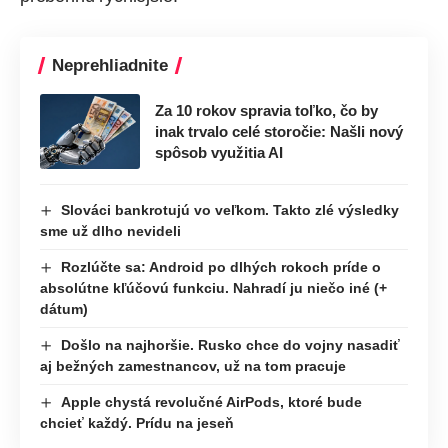
Neprehliadnite
Za 10 rokov spravia toľko, čo by
inak trvalo celé storočie: Našli nový
spôsob využitia AI
Slováci bankrotujú vo veľkom. Takto zlé výsledky
sme už dlho nevideli
Rozlúčte sa: Android po dlhých rokoch príde o
absolútne kľúčovú funkciu. Nahradí ju niečo iné (+
dátum)
Došlo na najhoršie. Rusko chce do vojny nasadiť
aj bežných zamestnancov, už na tom pracuje
Apple chystá revolučné AirPods, ktoré bude
chcieť každý. Prídu na jeseň