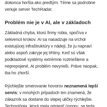
dokonca horšia ako predtým. Téme sa podrobne
venuje
server TechRadar.
Problém nie je v AI, ale v základoch
Základná chyba, ktorú firmy robia, spočíva v
sekvencii krokov. AI sa nasadzuje na vrchol
existujúcej infraštruktúry v nádeji, že ju napraví
alebo aspoň zakryje jej trhliny. Keď sú však
podkladové systémy extrémne roztrieštene a
neprepojené, AI problém nevyrieši. Práve naopak,
iba ho zhorší.
Rýchlejšie smerovanie hovorov
neznamená lepší
servis
; v mnohých prípadoch len znamená, že
zákazník sa dostane do slepej uličky rýchlejšie.
Technológia, ktorá mala priniesť úsporu, sa teda