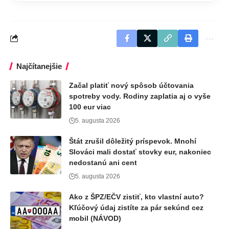
Najčítanejšie
Začal platiť nový spôsob účtovania
spotreby vody. Rodiny zaplatia aj o vyše
100 eur viac
5. augusta 2026
Štát zrušil dôležitý príspevok. Mnohí
Slováci mali dostať stovky eur, nakoniec
nedostanú ani cent
5. augusta 2026
Ako z ŠPZ/EČV zistiť, kto vlastní auto?
Kľúčový údaj zistíte za pár sekúnd cez
mobil (NÁVOD)