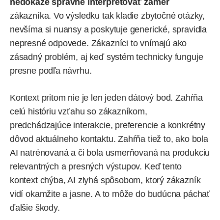
nedokáže správne interpretovať zámer
zákazníka. Vo výsledku tak kladie zbytočné otázky,
nevšíma si nuansy a poskytuje generické, spravidla
nepresné odpovede. Zákazníci to vnímajú ako
zásadný problém, aj keď systém technicky funguje
presne podľa návrhu.
Kontext pritom nie je len jeden dátový bod. Zahŕňa
celú históriu vzťahu so zákazníkom,
predchádzajúce interakcie, preferencie a konkrétny
dôvod aktuálneho kontaktu. Zahŕňa tiež to, ako bola
AI natrénovaná a či bola usmerňovaná na produkciu
relevantných a presných výstupov. Keď tento
kontext chýba, AI zlyhá spôsobom, ktorý zákazník
vidí okamžite a jasne. A to môže do budúcna páchať
ďalšie škody.