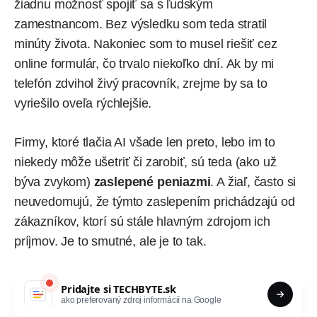
žiadnu možnosť spojiť sa s ľudským
zamestnancom. Bez výsledku som teda stratil
minúty života. Nakoniec som to musel riešiť cez
online formulár, čo trvalo niekoľko dní. Ak by mi
telefón zdvihol živý pracovník, zrejme by sa to
vyriešilo oveľa rýchlejšie.
Firmy, ktoré tlačia AI všade len preto, lebo im to
niekedy môže ušetriť či zarobiť, sú teda (ako už
býva zvykom)
zaslepené peniazmi
. A žiaľ, často si
neuvedomujú, že týmto zaslepením prichádzajú od
zákazníkov, ktorí sú stále hlavným zdrojom ich
príjmov. Je to smutné, ale je to tak.
Pridajte si
TECHBYTE.sk
ako preferovaný zdroj informácií na Google