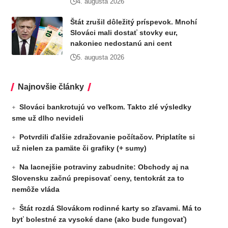
4. augusta 2026
Štát zrušil dôležitý príspevok. Mnohí
Slováci mali dostať stovky eur,
nakoniec nedostanú ani cent
5. augusta 2026
Najnovšie články
Slováci bankrotujú vo veľkom. Takto zlé výsledky
sme už dlho nevideli
Potvrdili ďalšie zdražovanie počítačov. Priplatíte si
už nielen za pamäte či grafiky (+ sumy)
Na lacnejšie potraviny zabudnite: Obchody aj na
Slovensku začnú prepisovať ceny, tentokrát za to
nemôže vláda
Štát rozdá Slovákom rodinné karty so zľavami. Má to
byť bolestné za vysoké dane (ako bude fungovať)