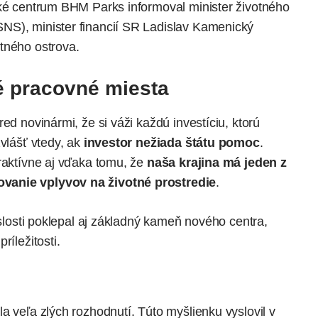
cké centrum BHM Parks informoval minister životného
NS), minister financií SR Ladislav Kamenický
tného ostrova.
é pracovné miesta
ed novinármi, že si váži každú investíciu, ktorú
zvlášť vtedy, ak
investor nežiada štátu pomoc
.
traktívne aj vďaka tomu, že
naša krajina má jeden z
vanie vplyvov na životné prostredie
.
islosti poklepal aj základný kameň nového centra,
ríležitosti.
ala veľa zlých rozhodnutí. Túto myšlienku vyslovil v