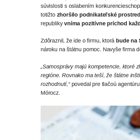
súvislosti s oslabením konkurencieschop
totižto
zhoršilo podnikateľské prostred
republiky
vníma pozitívne príchod kaž
Zdôraznil, že ide o firmu, ktorá
bude na 
nároku na štátnu pomoc. Navyše firma d
„Samosprávy majú kompetencie, ktoré zle
regióne. Rovnako ma teší, že štátne inšt
rozhodnutí,“
povedal
pre tlačoú agentúr
Mórocz.