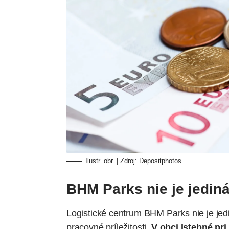
Ilustr. obr. | Zdroj:
Depositphotos
BHM Parks nie je jediná
Logistické centrum BHM Parks nie je je
pracovné príležitosti.
V obci Istebné pr