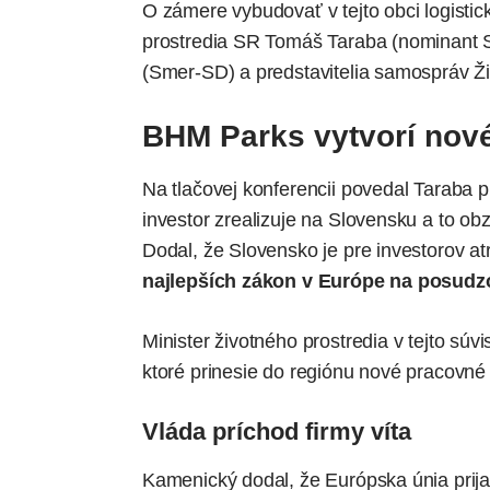
O zámere vybudovať v tejto obci logisti
prostredia SR Tomáš Taraba (nominant S
(Smer-SD) a predstavitelia samospráv Ži
BHM Parks vytvorí nov
Na tlačovej konferencii povedal Taraba pr
investor zrealizuje na Slovensku a to ob
Dodal, že
Slovensko
je pre investorov a
najlepších zákon v Európe na posudzo
Minister životného prostredia v tejto súv
ktoré prinesie do regiónu nové pracovné p
Vláda príchod firmy víta
Kamenický dodal, že
Európska únia
prij