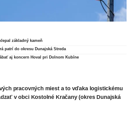
oklepal základný kameň
rá patrí do okresu Dunajská Streda
rábať aj koncern Hoval pri Dolnom Kubíne
ových pracovných miest a to vďaka logistickému
dzať v obci Kostolné Kračany (okres Dunajská