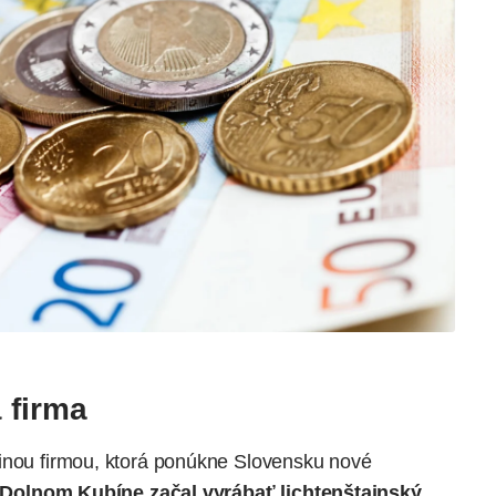
 firma
dinou firmou, ktorá ponúkne Slovensku nové
i Dolnom Kubíne začal vyrábať lichtenštajnský