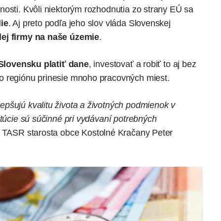
nosti. Kvôli niektorým rozhodnutia zo strany EÚ sa
ie
. Aj preto podľa jeho slov vláda Slovenskej
dej firmy na naše územie
.
Slovensku platiť dane
, investovať a robiť to aj bez
o regiónu prinesie mnoho pracovných miest.
pšujú kvalitu života a životných podmienok v
itúcie sú súčinné pri vydávaní potrebných
u TASR starosta obce Kostolné Kračany Peter