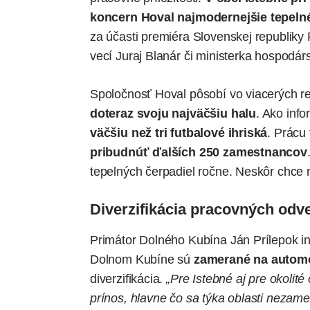
koncern Hoval najmodernejšie tepelné
za účasti premiéra Slovenskej republiky
vecí Juraj Blanár či ministerka hospodá
Spoločnosť Hoval pôsobí vo viacerých r
doteraz svoju najväčšiu halu
. Ako
info
väčšiu než tri futbalové ihriská
. Prácu 
pribudnúť ďalších 250 zamestnancov
tepelných čerpadiel ročne. Neskôr chce n
Diverzifikácia pracovných odve
Primátor Dolného Kubína Ján Prílepok inve
Dolnom Kubíne sú
zamerané na automo
diverzifikácia.
„Pre Istebné aj pre okolit
prínos, hlavne čo sa týka oblasti nezame