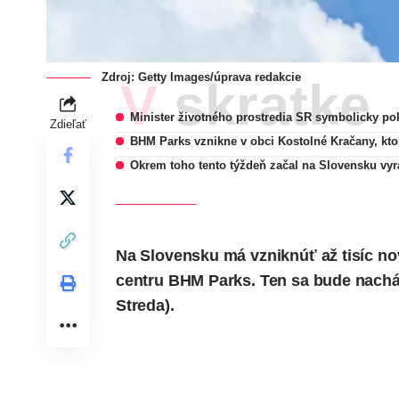
Zdroj: Getty Images/úprava redakcie
V skratke
Minister životného prostredia SR symbolicky p
Zdieľať
BHM Parks vznikne v obci Kostolné Kračany, kto
Okrem toho tento týždeň začal na Slovensku vy
Na Slovensku má vzniknúť až tisíc n
centru BHM Parks. Ten sa bude nachá
Streda).