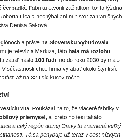
 čerpadlá.
Fabriku otvorili začiatkom tohto týždňa
 Roberta Fica a nechýbal ani minister zahraničných
rstva Denisa Saková.
egiónoch a práve
na Slovensku vybudovala
rmuje
televízia Markíza, táto
hala má rozlohu
tu zatiaľ našlo
100 ľudí
, no do roku 2030 by malo
. V súčastnosti chce firma vyrábať okolo štyritisíc
arásť až na 32-tisíc kusov ročne.
tví
stíciu víta. Poukázal na to, že viaceré fabriky v
bilový priemysel
, aj preto ho teší takáto
é obce a celý región dolnej Oravy to znamená veľký
stnanosti. Tá sa pohybuje už teraz v dosť nízkych