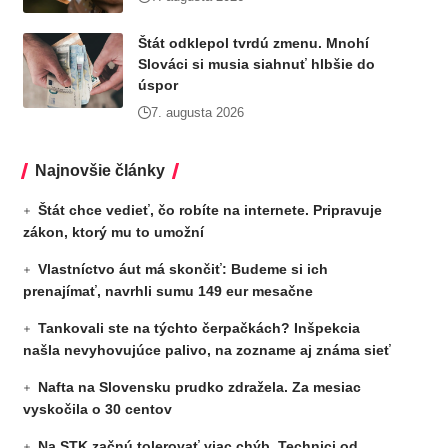
Štát odklepol tvrdú zmenu. Mnohí
Slováci si musia siahnuť hlbšie do
úspor
7. augusta 2026
Najnovšie články
Štát chce vedieť, čo robíte na internete. Pripravuje
zákon, ktorý mu to umožní
Vlastníctvo áut má skončiť: Budeme si ich
prenajímať, navrhli sumu 149 eur mesačne
Tankovali ste na týchto čerpačkách? Inšpekcia
našla nevyhovujúce palivo, na zozname aj známa sieť
Nafta na Slovensku prudko zdražela. Za mesiac
vyskočila o 30 centov
Na STK začnú tolerovať viac chýb. Technici od