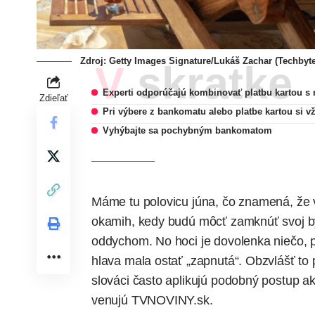
Zdroj: Getty Images Signature/Lukáš Zachar (Techbyte
V skratke
Experti odporúčajú kombinovať platbu kartou 
Zdieľať
Pri výbere z bankomatu alebo platbe kartou si v
Vyhýbajte sa pochybným bankomatom
Máme tu polovicu júna, čo znamená, že v
okamih, kedy budú môcť zamknúť svoj by
oddychom. No hoci je dovolenka niečo, 
hlava mala ostať „zapnutá“. Obzvlášť to p
slováci často aplikujú podobný postup 
venujú
TVNOVINY.sk.