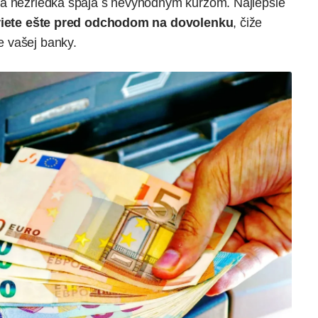
sa nezriedka spája s nevýhodným kurzom. Najlepšie
iete ešte pred odchodom na dovolenku
, čiže
 vašej banky.