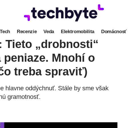
Tech
Recenzie
Veda
Elektromobilita
Domácnosť
 Tieto „drobnosti“
peniaze. Mnohí o
čo treba spraviť)
hce hlavne oddýchnuť. Stále by sme však
čnú gramotnosť.