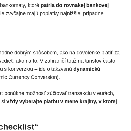
ť bankomaty, ktoré
patria do rovnakej bankovej
ie zvyčajne majú poplatky najnižšie, prípadne
zhodne dobrým spôsobom, ako na dovolenke platiť za
edieť, ako na to. V zahraničí totiž na turistov často
ou s konverziou – ide o takzvanú
dynamickú
ic Currency Conversion).
t ponúkne možnosť zúčtovať transakciu v eurách,
 si
vždy vyberajte platbu v mene krajiny, v ktorej
checklist“