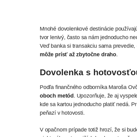
Mnohé dovolenkové destinácie používajú 
tvor lenivý, často sa nám jednoducho ne
Veď banka si transakciu sama prevedie, č
môže prísť až zbytočne draho
.
Dovolenka s hotovosťou
Podľa finančného odborníka Maroša Ovč
oboch metód
. Upozorňuje, že aj vyspel
kde sa kartou jednoducho platiť nedá. P
peňazí v hotovosti.
V opačnom prípade totiž hrozí, že si bu