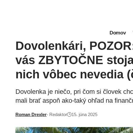
Domov
Dovolenkári, POZOR:
vás ZBYTOČNE stoja 
nich vôbec nevedia (
Dovolenka je niečo, pri čom si človek c
mali brať aspoň ako-taký ohľad na finan
Roman Drexler
- Redaktor
15. júna 2025