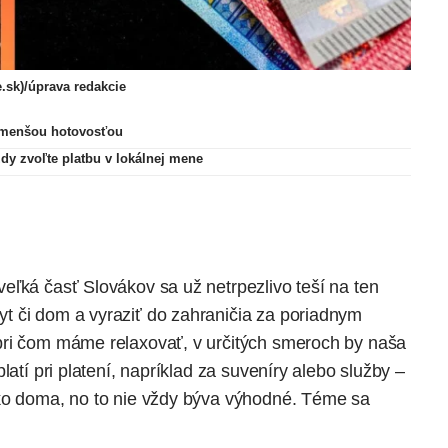
.sk)/úprava redakcie
s menšou hotovosťou
ždy zvoľte platbu v lokálnej mene
eľká časť Slovákov sa už netrpezlivo teší na ten
t či dom a vyraziť do zahraničia za poriadnym
pri čom máme relaxovať, v určitých smeroch by naša
latí pri platení, napríklad za suveníry alebo služby –
ako doma, no to nie vždy býva výhodné. Téme sa