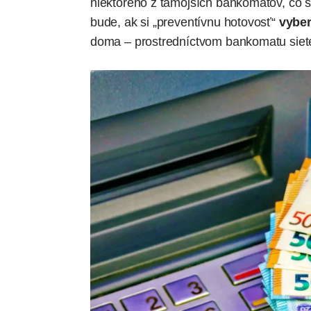
niektorého z tamojších bankomatov, čo 
bude, ak si „preventívnu hotovosť“
vyber
doma – prostredníctvom bankomatu siete