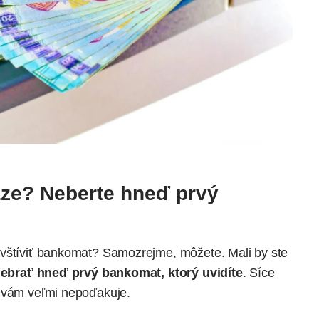
aze? Neberte hneď prvý
avštíviť bankomat? Samozrejme, môžete. Mali by ste
ebrať hneď prvý bankomat, ktorý uvidíte
. Síce
a vám veľmi nepoďakuje.