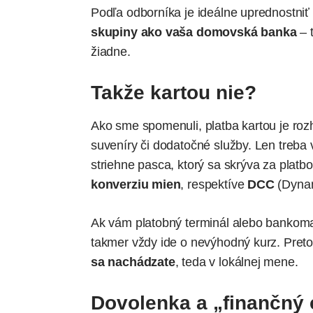
Podľa odborníka je ideálne uprednostni
skupiny ako vaša domovská banka
– t
žiadne.
Takže kartou nie?
Ako sme spomenuli, platba kartou je ro
suveníry či dodatočné služby. Len treba v
striehne pasca, ktorý sa skrýva za platb
konverziu mien
, respektíve
DCC
(Dynam
Ak vám platobný terminál alebo bankoma
takmer vždy ide o nevýhodný kurz. Preto
sa nachádzate
, teda v lokálnej mene.
Dovolenka a „finančný 