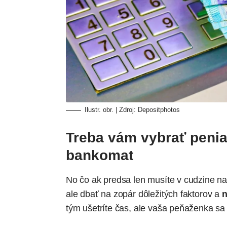
Ilustr. obr. | Zdroj:
Depositphotos
Treba vám vybrať peni
bankomat
No čo ak predsa len musíte v cudzine n
ale dbať na zopár dôležitých faktorov a
n
tým ušetríte čas, ale vaša peňaženka s