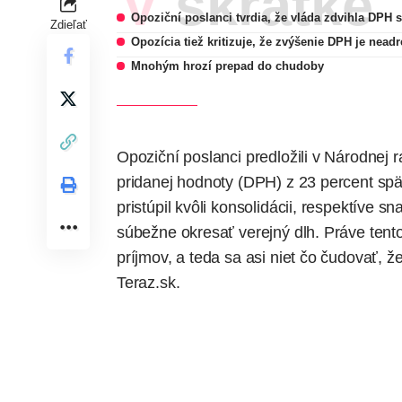
V skratke
Opoziční poslanci tvrdia, že vláda zdvihla DPH s
Zdieľať
Opozícia tiež kritizuje, že zvýšenie DPH je nead
Mnohým hrozí prepad do chudoby
Opoziční poslanci predložili v Národnej
pridanej hodnoty (DPH) z 23 percent spä
pristúpil kvôli konsolidácii, respektíve sn
súbežne okresať verejný dlh. Práve tent
príjmov, a teda sa asi niet čo čudovať, 
Teraz.sk.