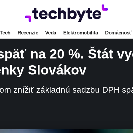
Tech
Recenzie
Veda
Elektromobilita
Domácnosť
ť na 20 %. Štát vyda
nky Slovákov
eľom znížiť základnú sadzbu DPH sp