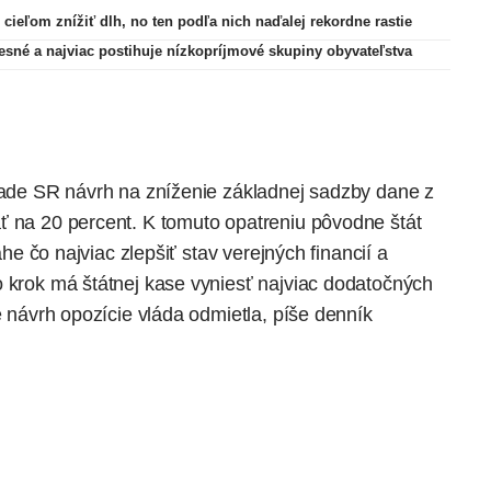
 cieľom znížiť dlh, no ten podľa nich naďalej rekordne rastie
resné a najviac postihuje nízkopríjmové skupiny obyvateľstva
 rade SR návrh na zníženie základnej sadzby dane z
ť na 20 percent. K tomuto opatreniu pôvodne štát
ahe čo najviac zlepšiť stav verejných financií a
o krok má štátnej kase vyniesť najviac dodatočných
že návrh opozície vláda odmietla,
píše
denník