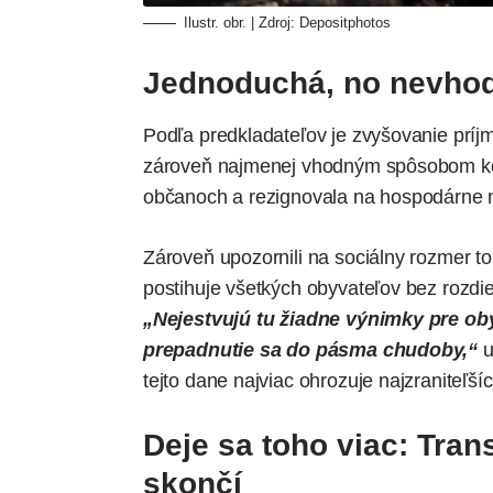
Ilustr. obr. | Zdroj:
Depositphotos
Jednoduchá, no nevhod
Podľa predkladateľov je zvyšovanie príj
zároveň najmenej vhodným spôsobom kons
občanoch a rezignovala na hospodárne n
Zároveň upozornili na sociálny rozmer 
postihuje všetkých obyvateľov bez rozdi
„Nejestvujú tu žiadne výnimky pre ob
prepadnutie sa do pásma chudoby,“
u
tejto dane najviac ohrozuje najzraniteľšíc
Deje sa toho viac: Tra
skončí