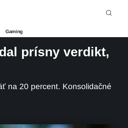
Gaming
l prísny verdikt,
äť na 20 percent. Konsolidačné