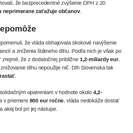
ntovali, že bezprecedentné zvýšenie DPH z 20
 a neprimerane zaťažuje občanov
.
nepomôže
ripomenuli, že vláda obhajovala skokové navýšenie
ncií a zníženia štátneho dlhu. Podľa nich je však po
 zrejmé, že z dodatočnej približne
1,2-miliardy eur
,
a znižovanie dlhu nepoužije nič. Dlh Slovenska tak
rastať
.
onsolidačným opatreniam v hodnote okolo
4,2-
ja v priemere
800 eur ročne
, vláda nedokáže dostať
a akej bol pri jej nástupe.