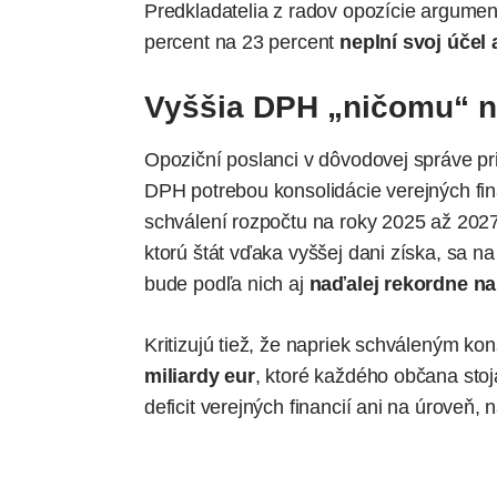
Predkladatelia z radov opozície argume
percent na 23 percent
neplní svoj účel
Vyššia DPH „ničomu“ 
Opoziční poslanci v dôvodovej správe p
DPH potrebou konsolidácie verejných fina
schválení rozpočtu na roky 2025 až 2027
ktorú štát vďaka vyššej dani získa, sa n
bude podľa nich aj
naďalej rekordne na
Kritizujú tiež, že napriek schváleným k
miliardy eur
, ktoré každého občana sto
deficit verejných financií ani na úroveň, n