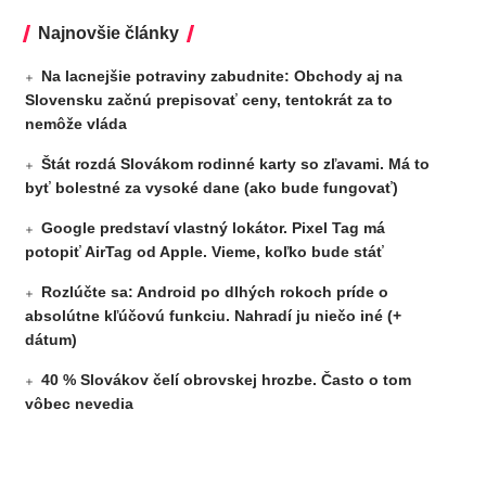
Najnovšie články
Na lacnejšie potraviny zabudnite: Obchody aj na
Slovensku začnú prepisovať ceny, tentokrát za to
nemôže vláda
Štát rozdá Slovákom rodinné karty so zľavami. Má to
byť bolestné za vysoké dane (ako bude fungovať)
Google predstaví vlastný lokátor. Pixel Tag má
potopiť AirTag od Apple. Vieme, koľko bude stáť
Rozlúčte sa: Android po dlhých rokoch príde o
absolútne kľúčovú funkciu. Nahradí ju niečo iné (+
dátum)
40 % Slovákov čelí obrovskej hrozbe. Často o tom
vôbec nevedia