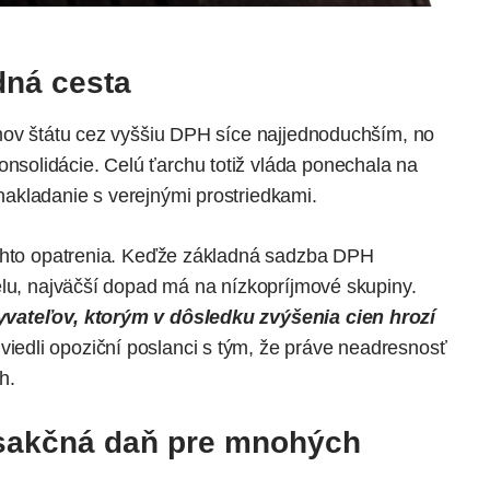
ná cesta
mov štátu cez vyššiu DPH síce najjednoduchším, no
olidácie. Celú ťarchu totiž vláda ponechala na
akladanie s verejnými prostriedkami.
tohto opatrenia. Keďže základná sadzba DPH
elu, najväčší dopad má na nízkopríjmové skupiny.
yvateľov, ktorým v dôsledku zvýšenia cien hrozí
viedli opoziční poslanci s tým, že práve neadresnosť
h.
nsakčná daň pre mnohých