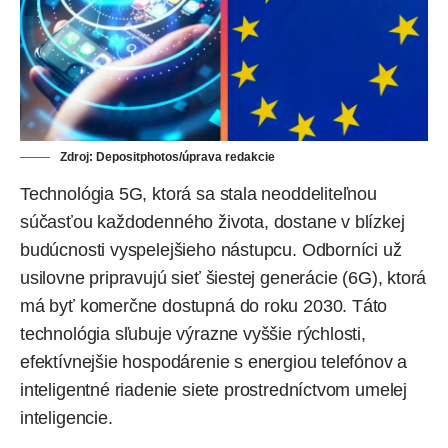
Zdroj:
Depositphotos
/úprava redakcie
Technológia
5G
, ktorá sa stala neoddeliteľnou
súčasťou každodenného života, dostane v blízkej
budúcnosti vyspelejšieho nástupcu. Odborníci už
usilovne pripravujú sieť šiestej generácie (
6G
), ktorá
má byť komerčne dostupná do roku 2030. Táto
technológia sľubuje výrazne vyššie rýchlosti,
efektívnejšie hospodárenie s energiou telefónov a
inteligentné riadenie siete prostredníctvom
umelej
inteligencie
.