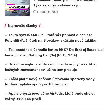
V bankách začne platiť nové pravidlo.
Týka sa aj tých slovenských
4. augusta 2026
Najnovšie články
Takto vyzerá SMS-ka, ktorá vás pripraví o peniaze.
Potvrdili ďalší útok na Slovákov, skúšajú novú taktiku
Tak parádne slúchadlá len za 99 €? Do fitka aj lietadla si
beriem už len Nothing Ear (3a) (RECENZIA)
Došlo na najhoršie. Rusko chce do vojny nasadiť aj
bežných zamestnancov, už na tom pracuje
Začal platiť nový spôsob účtovania spotreby vody.
Rodiny zaplatia aj o vyše 100 eur viac
Apple chystá revolučné AirPods, ktoré bude chcieť
každý. Prídu na jeseň