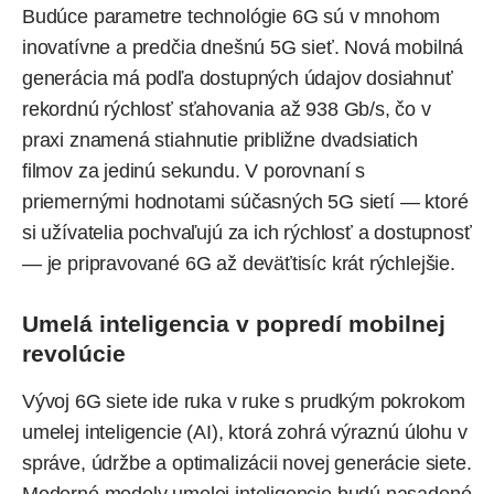
Budúce parametre technológie 6G sú v mnohom
inovatívne a predčia dnešnú 5G sieť. Nová mobilná
generácia má podľa dostupných údajov dosiahnuť
rekordnú rýchlosť sťahovania až 938 Gb/s, čo v
praxi znamená stiahnutie približne dvadsiatich
filmov za jedinú sekundu. V porovnaní s
priemernými hodnotami súčasných 5G sietí — ktoré
si užívatelia pochvaľujú za ich rýchlosť a dostupnosť
— je pripravované 6G až deväťtisíc krát rýchlejšie.
Umelá inteligencia v popredí mobilnej
revolúcie
Vývoj 6G siete ide ruka v ruke s prudkým pokrokom
umelej inteligencie (AI), ktorá zohrá výraznú úlohu v
správe, údržbe a optimalizácii novej generácie siete.
Moderné modely umelej inteligencie budú nasadené