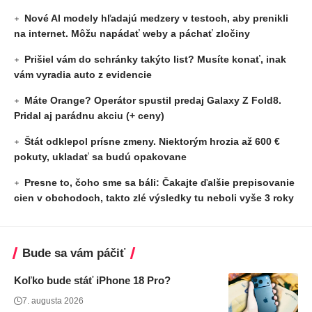
Nové AI modely hľadajú medzery v testoch, aby prenikli
na internet. Môžu napádať weby a páchať zločiny
Prišiel vám do schránky takýto list? Musíte konať, inak
vám vyradia auto z evidencie
Máte Orange? Operátor spustil predaj Galaxy Z Fold8.
Pridal aj parádnu akciu (+ ceny)
Štát odklepol prísne zmeny. Niektorým hrozia až 600 €
pokuty, ukladať sa budú opakovane
Presne to, čoho sme sa báli: Čakajte ďalšie prepisovanie
cien v obchodoch, takto zlé výsledky tu neboli vyše 3 roky
Bude sa vám páčiť
Koľko bude stáť iPhone 18 Pro?
7. augusta 2026