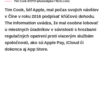
Tim Cook (FOTO
iphonedigital / flickr.com
)
Tim Cook
, šéf
Apple
, mal počas svojich návštev
v Číne v roku 2016 podpísať kľúčovú dohodu.
The Information
uvádza, že mal osobne lobovať
u miestnych úradníkov v súvislosti s hrozbami
regulačných opatrení proti viacerým službám
spoločnosti, ako sú Apple Pay, iCloud či
dokonca aj App Store.