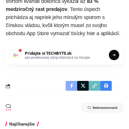
štvrtom kvartáli dokonca vykázal až
83 %
medziročný rast predajov
. Tento úspech
prichádza aj napriek jeho minulým sporom s
čínskou vládou, kvôli ktorým musel zo svojho
obchodu App Store vymazať tisícky hier a aplikácií.
Pridajte si
TECHBYTE.sk
ako preferovaný zdroj informácií na Google
Nekomentované
Najčítanejšie