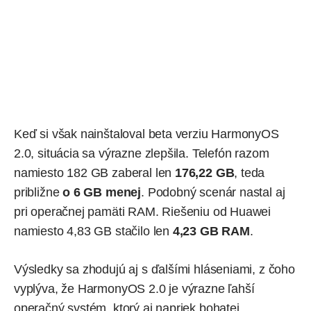
Keď si však nainštaloval beta verziu HarmonyOS
2.0, situácia sa výrazne zlepšila. Telefón razom
namiesto 182 GB zaberal len
176,22 GB
, teda
približne
o 6 GB menej
. Podobný scenár nastal aj
pri operačnej pamäti RAM. Riešeniu od Huawei
namiesto 4,83 GB stačilo len
4,23 GB RAM
.
Výsledky sa zhodujú aj s ďalšími hláseniami, z čoho
vyplýva, že HarmonyOS 2.0 je výrazne ľahší
operačný systém, ktorý aj napriek bohatej