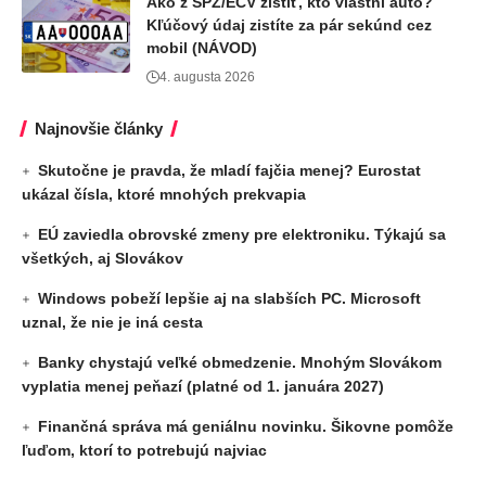
Ako z ŠPZ/EČV zistiť, kto vlastní auto?
Kľúčový údaj zistíte za pár sekúnd cez
mobil (NÁVOD)
4. augusta 2026
Najnovšie články
Skutočne je pravda, že mladí fajčia menej? Eurostat
ukázal čísla, ktoré mnohých prekvapia
EÚ zaviedla obrovské zmeny pre elektroniku. Týkajú sa
všetkých, aj Slovákov
Windows pobeží lepšie aj na slabších PC. Microsoft
uznal, že nie je iná cesta
Banky chystajú veľké obmedzenie. Mnohým Slovákom
vyplatia menej peňazí (platné od 1. januára 2027)
Finančná správa má geniálnu novinku. Šikovne pomôže
ľuďom, ktorí to potrebujú najviac