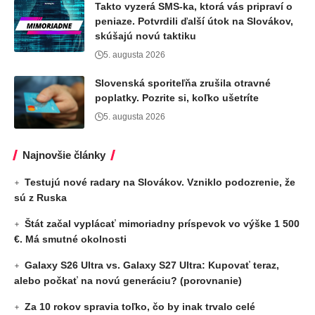
Takto vyzerá SMS-ka, ktorá vás pripraví o
peniaze. Potvrdili ďalší útok na Slovákov,
skúšajú novú taktiku
5. augusta 2026
Slovenská sporiteľňa zrušila otravné
poplatky. Pozrite si, koľko ušetríte
5. augusta 2026
Najnovšie články
Testujú nové radary na Slovákov. Vzniklo podozrenie, že
sú z Ruska
Štát začal vyplácať mimoriadny príspevok vo výške 1 500
€. Má smutné okolnosti
Galaxy S26 Ultra vs. Galaxy S27 Ultra: Kupovať teraz,
alebo počkať na novú generáciu? (porovnanie)
Za 10 rokov spravia toľko, čo by inak trvalo celé