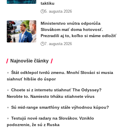
taktiku
5. augusta 2026
Ministerstvo vnútra odporúča
Slovákom mať doma hotovosť.
Prezradili aj to, koľko si máme odložiť
7. augusta 2026
Najnovšie články
Štát odklepol tvrdú zmenu. Mnohí Slováci si musia
siahnuť hlbšie do úspor
Chcete si z internetu stiahnuť The Odyssey?
Nerobte to. Namiesto trháku stiahnete vírus
Sú mid-range smartfóny stále výhodnou kúpou?
Testujú nové radary na Slovákov. Vzniklo
podozrenie, že sú z Ruska