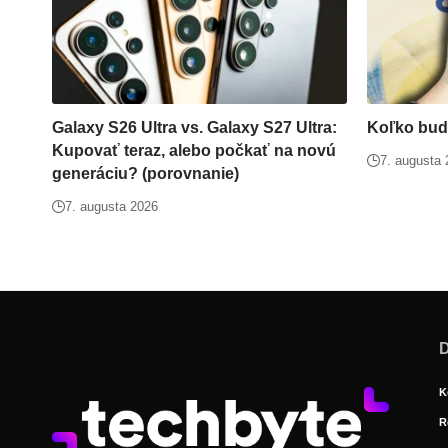
Galaxy S26 Ultra vs. Galaxy S27 Ultra:
Koľko bud
Kupovať teraz, alebo počkať na novú
7. augusta
generáciu? (porovnanie)
7. augusta 2026
D
K
R