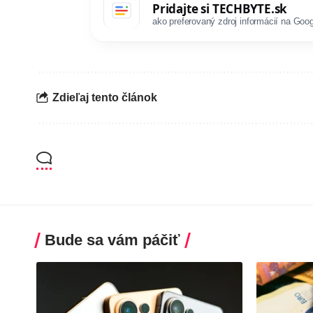
Pridajte si
TECHBYTE.sk
ako preferovaný zdroj informácií na Goog
Zdieľaj tento článok
Bude sa vám páčiť