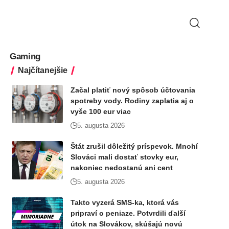
Gaming
Najčítanejšie
Začal platiť nový spôsob účtovania
spotreby vody. Rodiny zaplatia aj o
vyše 100 eur viac
5. augusta 2026
Štát zrušil dôležitý príspevok. Mnohí
Slováci mali dostať stovky eur,
nakoniec nedostanú ani cent
5. augusta 2026
Takto vyzerá SMS-ka, ktorá vás
pripraví o peniaze. Potvrdili ďalší
útok na Slovákov, skúšajú novú