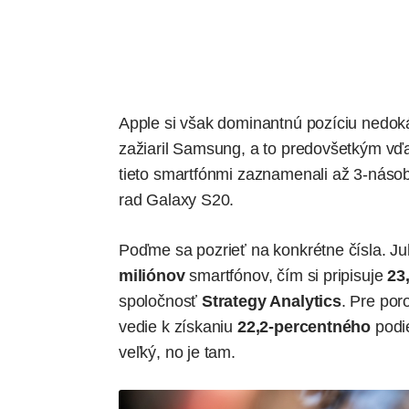
Apple si však dominantnú pozíciu nedoká
zažiaril Samsung, a to predovšetkým vď
tieto smartfónmi zaznamenali až
3-násob
rad Galaxy S20.
Poďme sa pozrieť na konkrétne čísla. Ju
miliónov
smartfónov, čím si pripisuje
23
spoločnosť
Strategy Analytics
. Pre por
vedie k získaniu
22,2-percentného
podi
veľký, no je tam.