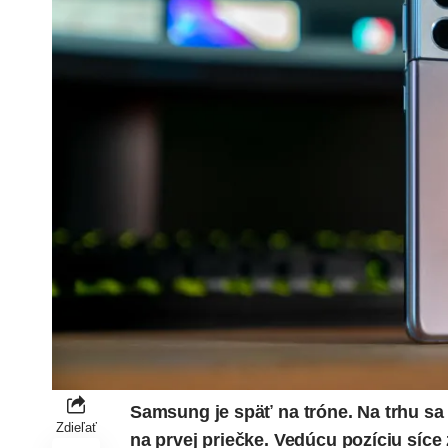
Samsung
je späť na tróne. Na trhu s
Zdieľať
na prvej priečke. Vedúcu pozíciu síce