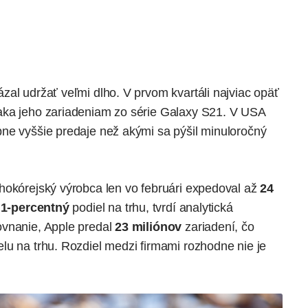
zal udržať veľmi dlho. V prvom kvartáli najviac opäť
aka jeho zariadeniam zo série Galaxy S21. V USA
ne vyššie predaje
než akými sa pýšil minuloročný
hokórejský výrobca len vo februári expedoval až
24
,1-percentný
podiel na trhu, tvrdí analytická
ovnanie, Apple predal
23 miliónov
zariadení, čo
elu na trhu. Rozdiel medzi firmami rozhodne nie je