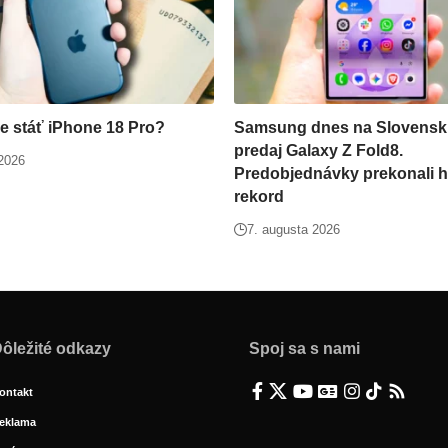
e stáť iPhone 18 Pro?
Samsung dnes na Slovensk
predaj Galaxy Z Fold8.
 2026
Predobjednávky prekonali h
rekord
7. augusta 2026
ôležité odkazy
Spoj sa s nami
ontakt
eklama